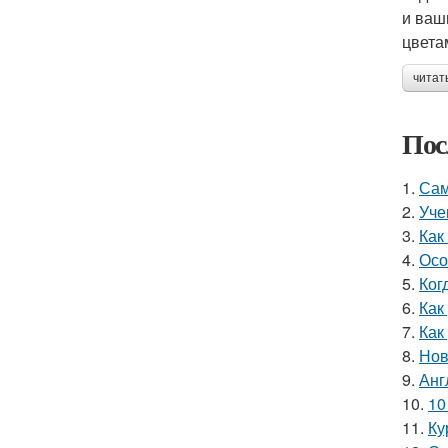
и ваш
цвета
читат
Пос
1.
Сам
2.
Уче
3.
Как
4.
Осо
5.
Ког
6.
Как
7.
Как
8.
Нов
9.
Анг
10.
10
11.
Ку