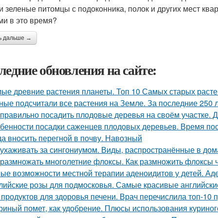
и зеленые питомцы с подоконника, полок и других мест ква
ми в это время?
ь дальше →
ледние обновления на сайте:
ые древние растения планеты. Топ 10 Самых старых раст
ные подсчитали все растения на Земле. За последние 250 
 правильно посадить плодовые деревья на своём участке. 
бенности посадки саженцев плодовых деревьев. Время по
да вносить перегной в почву. Навозный
 ухаживать за сингониумом. Виды, распространённые в до
 размножать многолетние флоксы. Как размножить флоксы
ые возможности местной терапии аденоидитов у детей. Ад
лийские розы для подмосковья. Самые красивые английские
 продуктов для здоровья печени. Врач перечислила топ-10 
риный помет, как удобрение. Плюсы использования куриног