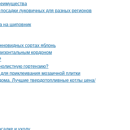
преимущества
 посадки луковичных для разных регионов
ка на шиповник
онновидных сортах яблонь
оризонтальным кордоном
?
пнолистную гортензию?
ы для приклеивания мозаичной плитки
 дома. Лучшие твердотопливные котлы цена/
осадке и уходу