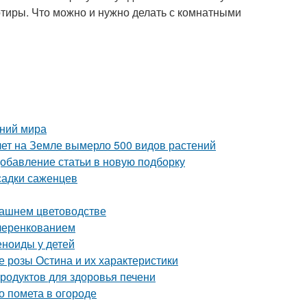
ртиры. Что можно и нужно делать с комнатными
ений мира
лет на Земле вымерло 500 видов растений
Добавление статьи в новую подборку
садки саженцев
машнем цветоводстве
 черенкованием
еноиды у детей
 розы Остина и их характеристики
продуктов для здоровья печени
о помета в огороде