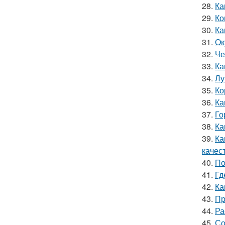
28.
Ка
29.
Ко
30.
Ка
31.
Ок
32.
Че
33.
Ка
34.
Лу
35.
Ко
36.
Ка
37.
Го
38.
Ка
39.
Ка
качес
40.
По
41.
Гд
42.
Ка
43.
Пр
44.
Ра
45.
Со