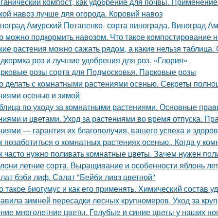
ганический компост, как удобрение для почвы. Применение к
кой навоз лучше для огорода. Коровий навоз
ноград Амурский Потапенко- сорта винограда. Виноград Ам
о можно подкормить навозом. Что такое компостирование на
кие растения можно сажать рядом, а какие нельзя таблица.
дкормка роз и лучшие удобрения для роз. «Глория»
рковые розы сорта для Подмосковья. Парковые розы
о делать с комнатными растениями осенью. Секреты полно
ниями осенью и зимой
блица по уходу за комнатными растениями. Основные прав
ниями и цветами. Уход за растениями во время отпуска. П
ниями — гарантия их благополучия, вашего успеха и здоров
к позаботиться о комнатных растениях осенью.. Когда у ко
к часто нужно поливать комнатные цветы. Зачем нужен пол
лони летние сорта. Выращивание и особенности яблонь лет
лат бэби лиф. Салат "Бейби ливз цветной"
о такое биогумус и как его применять. Химический состав у
авила зимней пересадки лесных крупномеров. Уход за кру
ние многолетние цветы. Голубые и синие цветы у наших но