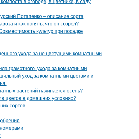
омпоста в огороде, в цветнике, в саду
урский Потапенко – описание сорта
воза и как понять, что он созрел?
 Совместимость культур при посадке
ценного ухода за не цветущими комнатными
ила грамотного ухода за комнатными
равильный уход за комнатными цветами и
ья.
мнатных растений начинается осень?
ив цветов в домашних условиях?
них сортов
добрения
пномерами
г