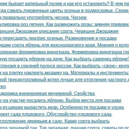
ким бывает капельный полив и как его установить? В чем 
гда сажать луковичные цветы осенью в подмосковье. Сроки
к правильно употреблять чеснок. Чеснок
улировка роз летняя. Как размножить розы: зимняя привив
решня Джорджия описание сорта. Черешня Джорджия
к пересадить лиатрис осенью. Размножение и посадка
чшие сорта яблонь для краснодарского края. Мнения о кол
рдонная формировка винограда. Формировка винограда г
кую посадить яблоню на даче. Как выбрать саженец яблони
ртензия в средней полосе россии. Как выбрать «свою» кру
к на плитку наклеить мозаику на. Материалы и инструмент
кой твердотопливный котел лучше для отопления частного
тво
дкормка внекорневая мочевиной. Свойства
е на участке посадить яблоню. Выбор места для посадки
к из шишки вырастить кедр. Особенности посадки и ухода
оект сада плодового. Обустройство плодового сада
сположение деревьев в саду. Какие сорта выбрать
рта западной туи. Туя западная: лучшие сорта, советы по п