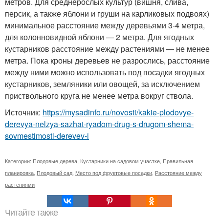
метров. Для среднерослых культур (вишня, слива,
персик, а также яблони и груши на карликовых подвоях)
минимальное расстояние между деревьями 3-4 метра,
для колонновидной яблони — 2 метра. Для ягодных
кустарников расстояние между растениями — не менее
метра. Пока кроны деревьев не разрослись, расстояние
между ними можно использовать под посадки ягодных
кустарников, земляники или овощей, за исключением
приствольного круга не менее метра вокруг ствола.
Источник:
https://mysadinfo.ru/novosti/kakie-plodovye-
derevya-nelzya-sazhat-ryadom-drug-s-drugom-shema-
sovmestimosti-derevev-i
Категории:
Плодовые дерева
,
Кустарники на садовом участке
,
Правильная
планировка
,
Плодовый сад
,
Место под фруктовые посадки
,
Расстояние между
растениями
Читайте также