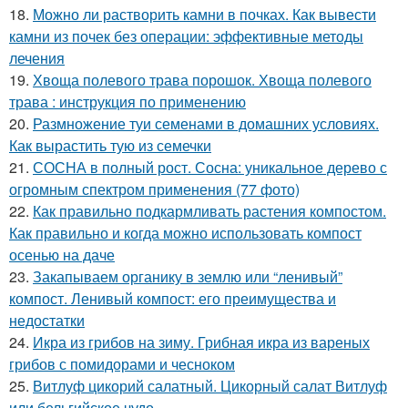
18.
Можно ли растворить камни в почках. Как вывести
камни из почек без операции: эффективные методы
лечения
19.
Хвоща полевого трава порошок. Хвоща полевого
трава : инструкция по применению
20.
Размножение туи семенами в домашних условиях.
Как вырастить тую из семечки
21.
СОСНА в полный рост. Сосна: уникальное дерево с
огромным спектром применения (77 фото)
22.
Как правильно подкармливать растения компостом.
Как правильно и когда можно использовать компост
осенью на даче
23.
Закапываем органику в землю или “ленивый”
компост. Ленивый компост: его преимущества и
недостатки
24.
Икра из грибов на зиму. Грибная икра из вареных
грибов с помидорами и чесноком
25.
Витлуф цикорий салатный. Цикорный салат Витлуф
или бельгийское чудо