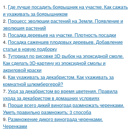
1.
Где лучше посадить боярышник на участке. Как сажать
и ухаживать за боярышником
2.
Процесс эволюции растений на Земли. Появление и
эволюция растений
3.
Посадка деревьев на участке. Плотность посадки
4.
Посадка саженцев плодовых деревьев. Добавление
статьи в новую подборку
5.
Туториал по рисовке 3D рыбок на эпоксидной смоле.
Как сделать 3D-картину из эпоксидной смолы и
акриловой краски
6.
Как ухаживать за декабристом. Как ухаживать за
комнатной шлюмбергерой?
7.
Уход за декабристом во время цветения. Правила
ухода за декабристом в домашних условиях
8.
Проще всего дикий виноград размножать черенками.
Уметь правильно размножить: 3 способа
9.
Размножение дикого винограда черенками.
Черенками