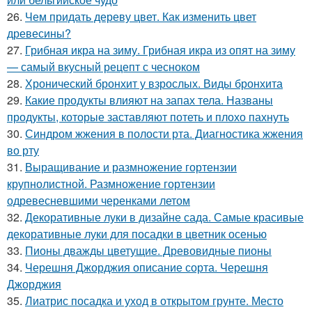
26.
Чем придать дереву цвет. Как изменить цвет
древесины?
27.
Грибная икра на зиму. Грибная икра из опят на зиму
— самый вкусный рецепт с чесноком
28.
Хронический бронхит у взрослых. Виды бронхита
29.
Какие продукты влияют на запах тела. Названы
продукты, которые заставляют потеть и плохо пахнуть
30.
Синдром жжения в полости рта. Диагностика жжения
во рту
31.
Выращивание и размножение гортензии
крупнолистной. Размножение гортензии
одревесневшими черенками летом
32.
Декоративные луки в дизайне сада. Самые красивые
декоративные луки для посадки в цветник осенью
33.
Пионы дважды цветущие. Древовидные пионы
34.
Черешня Джорджия описание сорта. Черешня
Джорджия
35.
Лиатрис посадка и уход в открытом грунте. Место