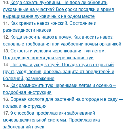
10.
Когда сажать луковицы. Не пора ли обновить
луковичные на участке? Все сроки посадки и время
выращивания луковичных на одном месте
11.
Как хранить навоз конский. Состояние и
разновидности навоза
12.
Когда вносить навоз в почву. Как вносить навоз:
основные требования при удобрении почвы органикой
13.
Секреты и условия черенкования туи летом.
Подходящее время для черенкования туи
14.
Посадка и уход за туей. Посадка туи в открытый
грунт, уход: полив, обрезка, защита от вредителей и
болезней, размножение
15.
Как размножить тую черенками летом и осенью –
подробная инструкция
16.
Борная кислота для растений на огороде и в саду —
польза и инструкция
17.
9 способов профилактики заболеваний
мочевыделительной системы. Профилактика
заболеваний почек