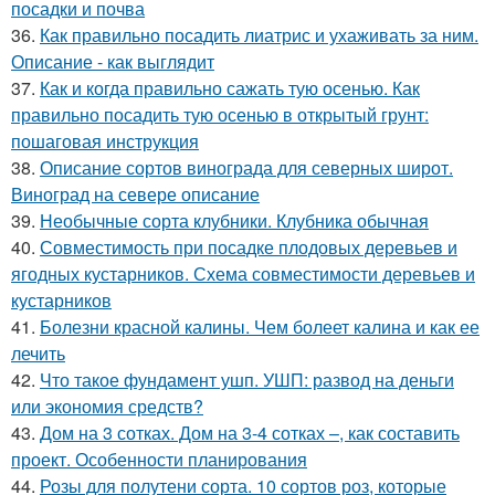
посадки и почва
36.
Как правильно посадить лиатрис и ухаживать за ним.
Описание - как выглядит
37.
Как и когда правильно сажать тую осенью. Как
правильно посадить тую осенью в открытый грунт:
пошаговая инструкция
38.
Описание сортов винограда для северных широт.
Виноград на севере описание
39.
Необычные сорта клубники. Клубника обычная
40.
Совместимость при посадке плодовых деревьев и
ягодных кустарников. Схема совместимости деревьев и
кустарников
41.
Болезни красной калины. Чем болеет калина и как ее
лечить
42.
Что такое фундамент ушп. УШП: развод на деньги
или экономия средств?
43.
Дом на 3 сотках. Дом на 3-4 сотках –, как составить
проект. Особенности планирования
44.
Розы для полутени сорта. 10 сортов роз, которые