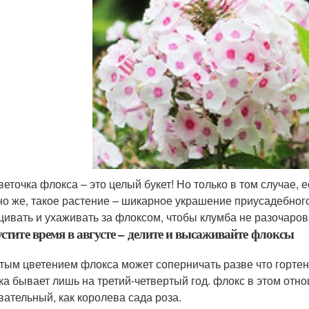
веточка флокса – это целый букет! Но только в том случае,
но же, такое растение – шикарное украшение приусадебного
ивать и ухаживать за флоксом, чтобы клумба не разочаров
устите время в августе – делите и высаживайте флоксы
атым цветением флокса может соперничать разве что гортен
ка бывает лишь на третий-четвертый год. флокс в этом отно
вательный, как королева сада роза.