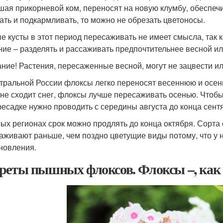
шая прикорневой ком, переносят на новую клумбу, обеспеч
ать и подкармливать, то можно не обрезать цветоносы.
е кусты в этот период пересаживать не имеет смысла, так 
ние – разделять и рассаживать предпочтительнее весной ил
ние! Растения, пересаженные весной, могут не зацвести ил
тральной России флоксы легко переносят весеннюю и осенн
 не сходит снег, флоксы лучше пересаживать осенью. Чтобы
ресадке нужно проводить с середины августа до конца сент
ых регионах срок можно продлять до конца октября. Сорта
аживают раньше, чем поздно цветущие виды потому, что у 
новления.
реты пышных флоксов. Флоксы –, как