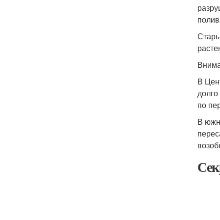
разру
полив
Стары
расте
Внима
В Цен
долго
по пе
В южн
перес
возоб
Сек