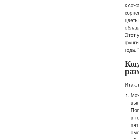
к сож
корне
цветы
облад
Этот 
фунги
года.
Ког
раз
Итак,
Мож
вып
Пог
в т
пят
омо