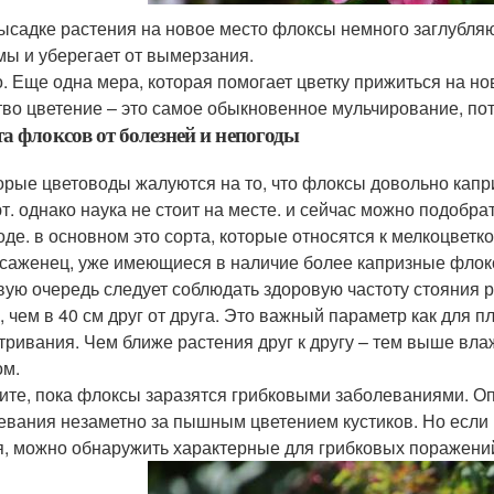
ысадке растения на новое место флоксы немного заглубля
мы и уберегает от вымерзания.
. Еще одна мера, которая помогает цветку прижиться на н
тво цветение – это самое обыкновенное мульчирование, пот
а флоксов от болезней и непогоды
орые цветоводы жалуются на то, что флоксы довольно капр
т. однако наука не стоит на месте. и сейчас можно подобрат
оде. в основном это сорта, которые относятся к мелкоцветк
 саженец, уже имеющиеся в наличие более капризные флок
вую очередь следует соблюдать здоровую частоту стояния р
, чем в 40 см друг от друга. Это важный параметр как для п
тривания. Чем ближе растения друг к другу – тем выше вл
ом.
ите, пока флоксы заразятся грибковыми заболеваниями. Оп
евания незаметно за пышным цветением кустиков. Но если п
я, можно обнаружить характерные для грибковых поражени