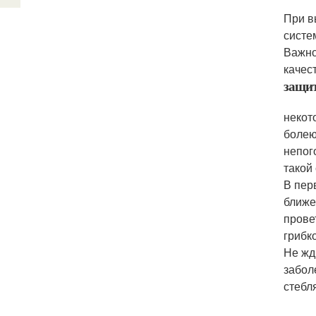
При в
систе
Важно
качес
защит
некот
болею
непог
такой
В пер
ближе
прове
грибк
Не жд
забол
стебл