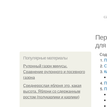
с
Пер
для
Сод
Популярные материалы
П
С
Рулонный газон минусы.
К
Сравнение рулонного и посевного
газона
П
Среднерослая яблоня это, какая
П
высота. Яблони со сдержанным
ростом (полукарлики и карлики)