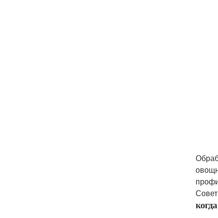
Обраб
овощн
профи
Совет
когда