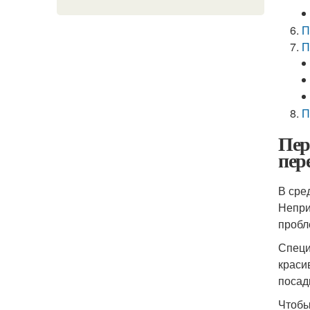
П
П
П
Пер
пер
В сре
Непри
пробл
Специ
краси
посад
Чтобы