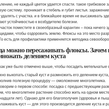
алению, не каждый цветок удается спасти. такое грибковое
вую систему. проникает в стебель и губит листья. заражени
 удалять с участка. и в ближайшее время не высаживать зде
ают устойчивостью к возбудителю болезни.
участок поместите в своеобразный карантин – пока ничего 
цидами, чтобы оздоровить землю. Флоксы на это место разр
 То есть для профилактики применяется методика севооборо
да можно пересаживать флоксы. Зачем
множать делением куста
 как уже было отмечено выше, чтобы посадить метельчатые 
но выкопать старый куст и размножить его делением куста,
олнив полезную процедуру — омоложение многолетника.
оворим о первом способе: посадка с предшествующим раз
ом, что многолетнее растение способно жить на одном месте
надцати лет). Однако для его благополучия (здоровья и пы
лаживать куст — для этого производится деление куста и 