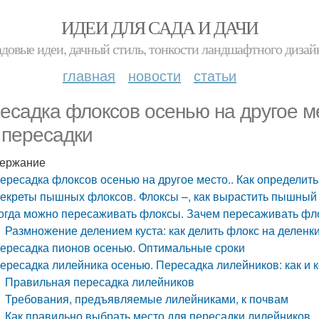
ИДЕИ ДЛЯ САДА И ДАЧИ
адовые идеи, дачный стиль, тонкости ландшафтного дизай
главная
новости
статьи
есадка флоксов осенью на другое ме
 пересадки
ержание
ересадка флоксов осенью на другое место.. Как определит
екреты пышных флоксов. Флоксы –, как вырастить пышный 
огда можно пересаживать флоксы. Зачем пересаживать фл
Размножение делением куста: как делить флокс на деленк
ересадка пионов осенью. Оптимальные сроки
ересадка лилейника осенью. Пересадка лилейников: как и к
Правильная пересадка лилейников
Требования, предъявляемые лилейниками, к почвам
Как правильно выбрать место для пересадки лилейников