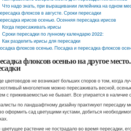
Что надо знать, при выращивании лилейника на одном ме
ересадка флоксов в августе. Сроки пересадки
ересадка ирисов осенью. Осенняя пересадка ирисов
Когда пересаживать ирисы
Сроки пересадки по лунному календарю 2022:
Как разделить ирисы для пересадки
осадка флоксов осенью. Посадка и пересадка флоксов осе
есадка флоксов осенью на другое место
есадки
де цветоводов не возникает больших споров о том, когда л
хотливый многолетник можно пересаживать весной, осенью
ем с приживаемостью не бывает. Все упирается в наличие 
алисты по ландшафтному дизайну практикуют пересадку мо
во оформить сад цветущими кустами, добиться необходимог
ках.
 цветущее растение не пострадало во время пересадки, ег