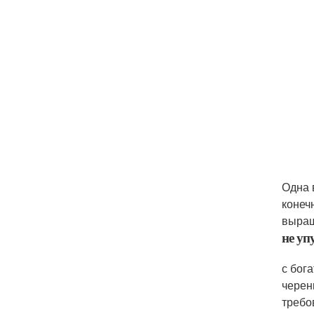
Одна 
конеч
выращ
не уп
с бог
черен
требо