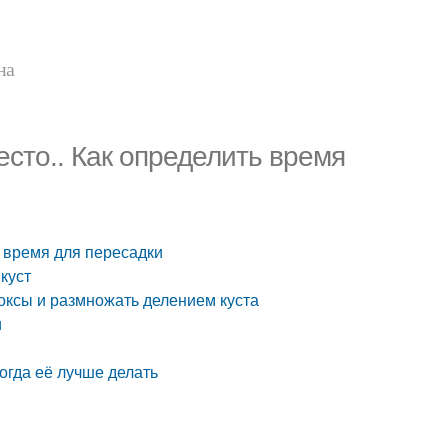
на
сто.. Как определить время
ь время для пересадки
куст
оксы и размножать делением куста
и
огда её лучше делать