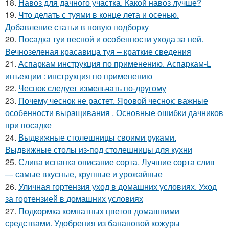
18.
Навоз для дачного участка. Какой навоз лучше?
19.
Что делать с туями в конце лета и осенью.
Добавление статьи в новую подборку
20.
Посадка туи весной и особенности ухода за ней.
Вечнозеленая красавица туя – краткие сведения
21.
Аспаркам инструкция по применению. Аспаркам-L
инъекции : инструкция по применению
22.
Чеснок следует измельчать по-другому
23.
Почему чеснок не растет. Яровой чеснок: важные
особенности выращивания . Основные ошибки дачников
при посадке
24.
Выдвижные столешницы своими руками.
Выдвижные столы из-под столешницы для кухни
25.
Слива испанка описание сорта. Лучшие сорта слив
— самые вкусные, крупные и урожайные
26.
Уличная гортензия уход в домашних условиях. Уход
за гортензией в домашних условиях
27.
Подкормка комнатных цветов домашними
средствами. Удобрения из банановой кожуры