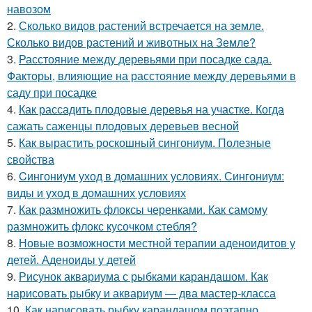
навозом
2.
Сколько видов растений встречается на земле.
Сколько видов растений и животных на Земле?
3.
Расстояние между деревьями при посадке сада.
Факторы, влияющие на расстояние между деревьями в
саду при посадке
4.
Как рассадить плодовые деревья на участке. Когда
сажать саженцы плодовых деревьев весной
5.
Как вырастить роскошный сингониум. Полезные
свойства
6.
Cингониум уход в домашних условиях. Сингониум:
виды и уход в домашних условиях
7.
Как размножить флоксы черенками. Как самому
размножить флокс кусочком стебля?
8.
Новые возможности местной терапии аденоидитов у
детей. Аденоиды у детей
9.
Рисунок аквариума с рыбками карандашом. Как
нарисовать рыбку и аквариум — два мастер-класса
10.
Как нарисовать рыбку карандашом поэтапно.