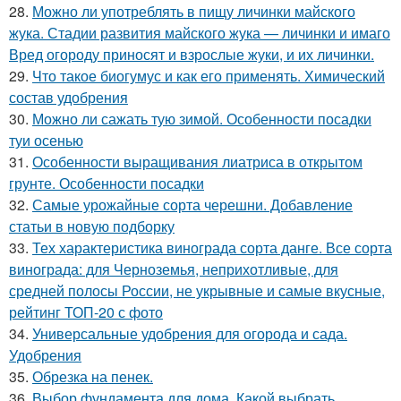
28.
Можно ли употреблять в пищу личинки майского
жука. Стадии развития майского жука — личинки и имаго
Вред огороду приносят и взрослые жуки, и их личинки.
29.
Что такое биогумус и как его применять. Химический
состав удобрения
30.
Можно ли сажать тую зимой. Особенности посадки
туи осенью
31.
Особенности выращивания лиатриса в открытом
грунте. Особенности посадки
32.
Самые урожайные сорта черешни. Добавление
статьи в новую подборку
33.
Тех характеристика винограда сорта данге. Все сорта
винограда: для Черноземья, неприхотливые, для
средней полосы России, не укрывные и самые вкусные,
рейтинг ТОП-20 с фото
34.
Универсальные удобрения для огорода и сада.
Удобрения
35.
Обрезка на пенек.
36.
Выбор фундамента для дома. Какой выбрать