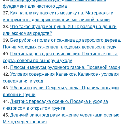
фундамент для частного дома
37.
Как на плитку наклеить мозаику на. Материалы и
инструменты для приклеивания мозаичной плитки
38.
Что такое фундамент ушп. УШП: развод на деньги
или экономия средств?
39.
Без рубрики полив от саженца до взрослого дерева.
Полив молодых саженцев плодовых деревьев в саду
40.
Плетистая роза для начинающих. Плетистые розы:
сорта, советы по выбору и уходу
41.
Плюсы и минусы рулонного газона. Посевной газон
42.
Условия содержания Каланхоэ. Каланхоэ - условия
содержания и уход
43.
Яблони и груши. Секреты успеха. Правила посадки
яблони и груши
44.
Лиатрис пересадка осенью. Посадка и уход за
лиатрисом в открытом грунте
45.
Девичий виноград размножение черенками осенью.
Метод черенкования