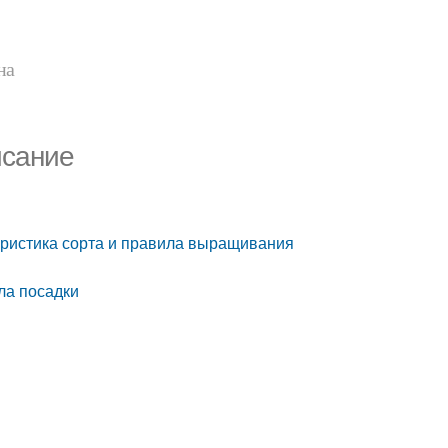
на
исание
еристика сорта и правила выращивания
ла посадки