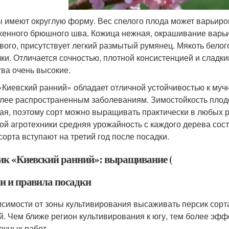
 имеют округлую форму. Вес спелого плода может варьирова
енного брюшного шва. Кожица нежная, окрашивание варьир
вого, присутствует легкий размытый румянец. Мякоть белог
чки. Отличается сочностью, плотной консистенцией и сладк
тва очень высокие.
«Киевский ранний» обладает отличной устойчивостью к мучн
лее распространенным заболеваниям. Зимостойкость плодо
ая, поэтому сорт можно выращивать практически в любых 
ой агротехники средняя урожайность с каждого дерева сост
 сорта вступают на третий год после посадки.
ик «Киевский ранний»: выращивание (
и и правила посадки
исимости от зоны культивирования высаживать персик сор
й. Чем ближе регион культивирования к югу, тем более эф
очных работ.