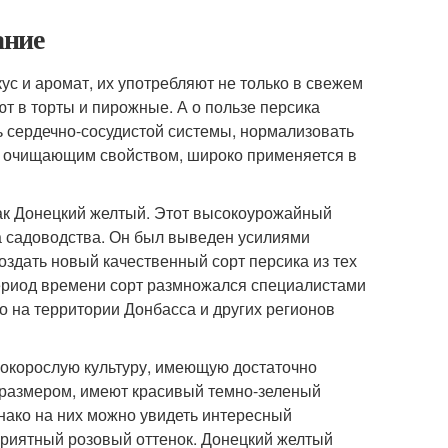
ание
ус и аромат, их употребляют не только в свежем
ют в торты и пирожные. А о пользе персика
ь сердечно-сосудистой системы, нормализовать
ет очищающим свойством, широко применяется в
как Донецкий желтый. Этот высокоурожайный
а садоводства. Он был выведен усилиями
оздать новый качественный сорт персика из тех
период времени сорт размножался специалистами
ко на территории Донбасса и других регионов
окорослую культуру, имеющую достаточно
 размером, имеют красивый темно-зеленый
днако на них можно увидеть интересный
приятный розовый оттенок. Донецкий желтый