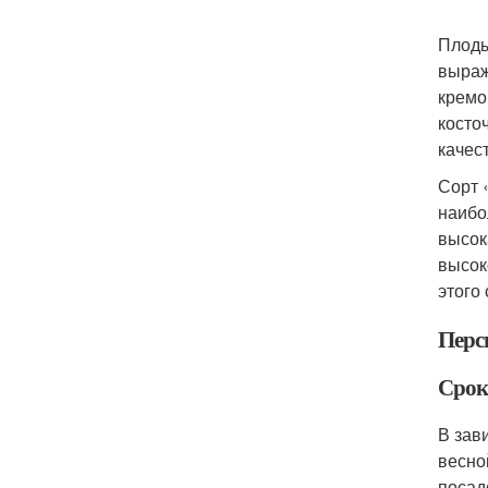
Плоды
выраж
кремо
косто
качес
Сорт 
наибо
высок
высок
этого
Перс
Срок
В зав
весно
посад