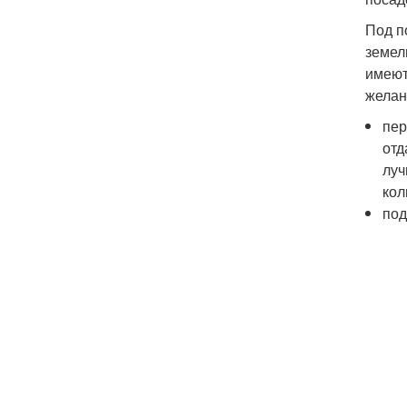
Под п
земел
имеют
желан
пер
отд
луч
кол
под