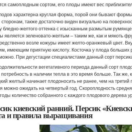
тся самоплодным сортом, его плоды имеют вес приблизительн
лодов характерна круглая форма, порой они бывают формы
 сторонам, также достаточно виден визуально на поверхн
у бледно-желтого оттенка с изысканным размытым румянце
ы является зеленовато-желтым – таким же, как и мякоть фру
редственно возле кожуры имеет желто-оранжевый цвет. Вку
им, имеющим приятную кислоту. Косточка у плода больших р
можно. При дегустации специалистами данный сорт персика
одолжительности вегетативного периода данный сорт плодо
о потребность в наличии тепла в это время больше. Так же, 
кий желтый начинает плодоносить не ранее, чем на третий 
я можно ожидать на четвертый год. Скороплодность средня
 годы количество собранного с каждого плодового дерева ур
сик киевский ранний. Персик «Киевск
та и правила выращивания