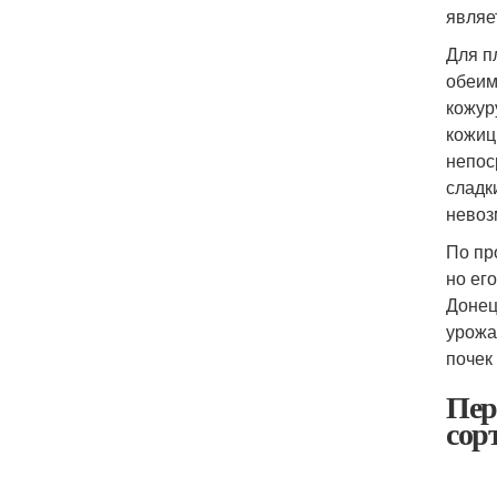
являе
Для п
обеим
кожур
кожиц
непос
сладк
невоз
По пр
но ег
Донец
урожа
почек
Пер
сор