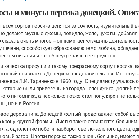
сы и минусы персика донецкий. Опис
 всех сортов персика ценятся за сочность, изумительный вк
 но делают вкусные джемы, повидло, желе, цукаты, добавля
 сказать очень многое – он помогает улучшить деятельност
у печени, способствует образованию гемоглобина, облада
ческом питании и как общеукрепляющее средство.
ти качества присущи и такому прекрасному сорту персика, 
 который появился в Донецком представительстве Институт
ционера Л.И. Тараненко в 1960 году. Специалисту удалось с
, которые были привезены из города Геленджика. Долгий 
кого питомника, а несколько позже стал популярен не толь
ны, но и в России.
вое дерева типа Донецкий желтый представляет собой выс
ю крону круглой формы . Листья также отличаются большим
ок, а однолетние побеги наоборот светло-зеленого цвета, о
новый загар. Цветки персика также очень большие, имеют 