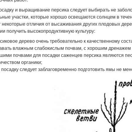
осадку и выращивание персика следует выбирать не забол
ьные участки, которые хорошо освещаются солнцем в течен
 некоторые отличия от высаживания других плодовых дерев
ии получить высокопродуктивную культуру:
сиковое дерево очень требовательно к качественному сост
авать влажным слабокислым почвам, с хорошим дренажем 
шими почвами для посадки саженцев персика являются пе
ичеством органики;
 посадку следует заблаговременно подготовить ямы не мене