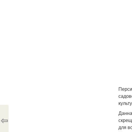
Перси
садов
культ
Данна
⇦
скрещ
для в