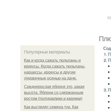
с
Плю
Сод
Популярные материалы
П
П
Как и когда сажать тюльпаны и
крокусы. Когда сажать тюльпаны,
нарциссы, крокусы и другие
луковичные осенью на даче.
Среднерослая яблоня это, какая
П
высота. Яблони со сдержанным
ростом (полукарлики и карлики)
Как выглядят семена туи. Как