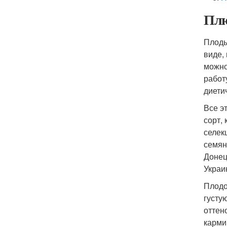
Плю
Плоды
виде,
можно
работ
диети
Все э
сорт,
селек
семян
Донец
Украи
Плодо
густу
оттен
карми