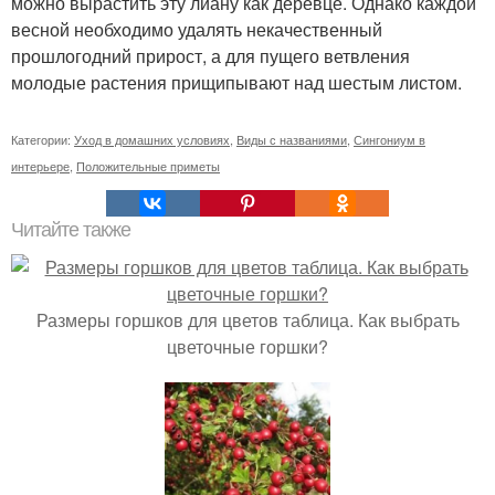
можно вырастить эту лиану как деревце. Однако каждой
весной необходимо удалять некачественный
прошлогодний прирост, а для пущего ветвления
молодые растения прищипывают над шестым листом.
Категории:
Уход в домашних условиях
,
Виды с названиями
,
Сингониум в
интерьере
,
Положительные приметы
Читайте также
Размеры горшков для цветов таблица. Как выбрать
цветочные горшки?