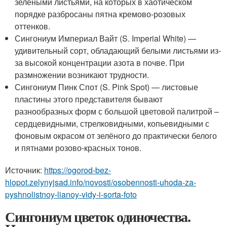
зелёными листьями, на которых в хаотическом
порядке разбросаны пятна кремово-розовых
оттенков.
Сингониум Империал Вайт (S. Imperial White) —
удивительный сорт, обладающий белыми листьями из-
за высокой концентрации азота в почве. При
размножении возникают трудности.
Сингониум Пинк Спот (S. Pink Spot) — листовые
пластины этого представителя бывают
разнообразных форм с большой цветовой палитрой –
сердцевидными, стрелковидными, копьевидными с
фоновым окрасом от зелёного до практически белого
и пятнами розово-красных тонов.
Источник:
https://ogorod-bez-
hlopot.zelynyjsad.info/novosti/osobennosti-uhoda-za-
pyshnolistnoy-lianoy-vidy-i-sorta-foto
Сингониум цветок одиночества.