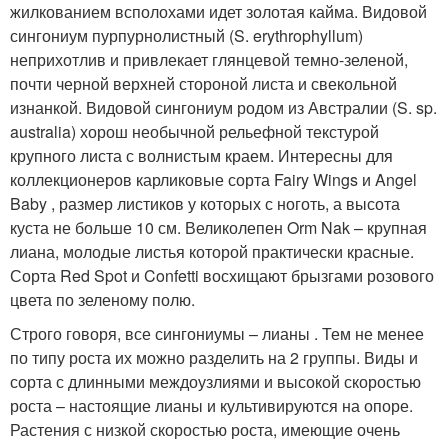
жилкованием всполохами идет золотая кайма. Видовой
сингониум пурпурнолистный (S. erythrophyllum)
неприхотлив и привлекает глянцевой темно-зеленой,
почти черной верхней стороной листа и свекольной
изнанкой. Видовой сингониум родом из Австралии (S. sp.
australia) хорош необычной рельефной текстурой
крупного листа с волнистым краем. Интересны для
коллекционеров карликовые сорта Fairy Wings и Angel
Baby , размер листиков у которых с ноготь, а высота
куста не больше 10 см. Великолепен Orm Nak – крупная
лиана, молодые листья которой практически красные.
Сорта Red Spot и Confetti восхищают брызгами розового
цвета по зеленому полю.
Строго говоря, все сингониумы – лианы . Тем не менее
по типу роста их можно разделить на 2 группы. Виды и
сорта с длинными междоузлиями и высокой скоростью
роста – настоящие лианы и культивируются на опоре.
Растения с низкой скоростью роста, имеющие очень