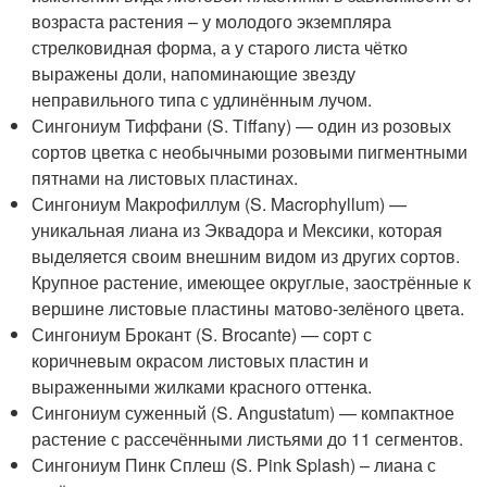
возраста растения – у молодого экземпляра
стрелковидная форма, а у старого листа чётко
выражены доли, напоминающие звезду
неправильного типа с удлинённым лучом.
Сингониум Тиффани (S. Tiffany) — один из розовых
сортов цветка с необычными розовыми пигментными
пятнами на листовых пластинах.
Сингониум Макрофиллум (S. Macrophyllum) —
уникальная лиана из Эквадора и Мексики, которая
выделяется своим внешним видом из других сортов.
Крупное растение, имеющее округлые, заострённые к
вершине листовые пластины матово-зелёного цвета.
Сингониум Брокант (S. Brocante) — сорт с
коричневым окрасом листовых пластин и
выраженными жилками красного оттенка.
Сингониум суженный (S. Angustatum) — компактное
растение с рассечёнными листьями до 11 сегментов.
Сингониум Пинк Сплеш (S. Pink Splash) – лиана с