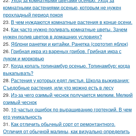
22.
Уход за комнатными цветами осенью. Уход за
комнатными растениями осенью, которым не нужен
прохладный период покоя
23.
В чем нуждаются комнатные растения в конце осени.
24.
Как часто нужно поливать комнатные цветы. Зачем
нужен полив цветов в домашних условиях?
25.
Яблони ранетки и китайки. Ранетка (сортотип яблок)
26.
Грибная икра из вареных грибов. Грибная икра с
луком и морковью
27.
Когда копать топинамбур осенью. Топинамбур: когда
выкапывать?
28.
Растения у которых едят листья. Школа выживания:
Съедобные растения, или что можно есть в лесу
29.
Из-за чего озимый чеснок получается мелким. Мелкий
озимый чеснок
30.
10 частых ошибок по выращиванию гортензий. В чем
его уникальность
31.
Как отличить обычный сорт от ремонтантного.
Отличия от обычной малины, как визуально определить