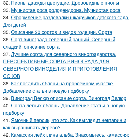
32.
Пионы дважды цветущие. Древовидные пионы
33.
Мучнистая роса рододендрона. Мучнистая роса
34.
Оформление раздевалки шкафчиков детского сада.
Для детей
35.
Описание 20 сортов и видов годеции. Сорта
36.
Сорт винограда северный ранний. Северный
сладкий, описание сорта
37.
Лучшие сорта для северного виноградарства.
ПЕРСПЕКТИВНЫЕ СОРТА ВИНОГРАДА ДЛЯ
CЕВЕРНОГО ВИНОДЕЛИЯ И ПРИГОТОВЛЕНИЯ
СОКОВ
38.
Как посадить яблони на проблемном участке.
Добавление статьи в новую подборку
39.
Виноград Велюр описание сорта. Виноград Велюр
40.
Сорта летних яблонь. Добавление статьи в новую
подборку
41.
Ямочный персик, что это. Как выглядит нектарин и
как выращивать дерево?
42.
Камассия лейхтлина альба. Знакомьтесь, камассия: