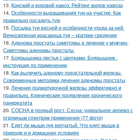
13.
Конский и коровий навоз. Рейтинг видов навоза
14.
Особенности выращивания туи на участке. Как
правильно посадить тую
15.
Посадка туи весной и особенности ухода за ней.
Вечнозеленая красавица туя – краткие сведения
16.
Аденома простаты симптомы и лечение у мужчин.
Симптомы аденомы простаты
17.
Боярышника листья с цветками. Боярышник :
инструкция по применению
18.
Как вылечить аденому предстательной железы.
Современные методики лечения аденомы простаты
19.
Лечение поджелудочной железы эффективно и
правильно. Клинические проявления хронического
панкреатита
20.
СОСНА в полный рост. Сосна: уникальное дерево с
огромным спектром применения (77 фото)
21.
Едят ли мыши лук репчатый. Что едят мыши в
природе и в домашних условиях