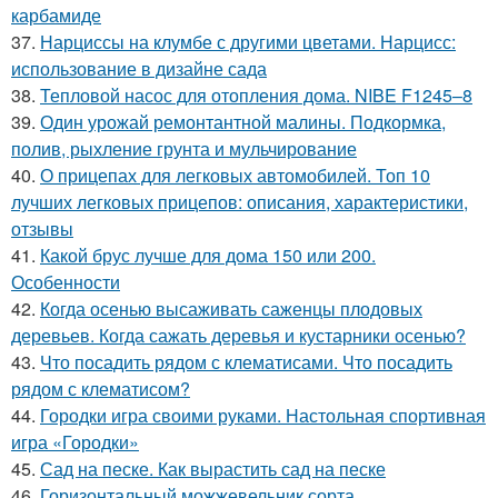
карбамиде
37.
Нарциссы на клумбе с другими цветами. Нарцисс:
использование в дизайне сада
38.
Тепловой насос для отопления дома. NIBE F1245–8
39.
Один урожай ремонтантной малины. Подкормка,
полив, рыхление грунта и мульчирование
40.
О прицепах для легковых автомобилей. Топ 10
лучших легковых прицепов: описания, характеристики,
отзывы
41.
Какой брус лучше для дома 150 или 200.
Особенности
42.
Когда осенью высаживать саженцы плодовых
деревьев. Когда сажать деревья и кустарники осенью?
43.
Что посадить рядом с клематисами. Что посадить
рядом с клематисом?
44.
Городки игра своими руками. Настольная спортивная
игра «Городки»
45.
Сад на песке. Как вырастить сад на песке
46.
Горизонтальный можжевельник сорта.