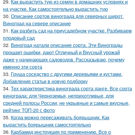
29.
Как вырастить тую из семян в домашних условиях и
на участке. Как самостоятельно вырастить тую
30.
Описание сортов винограда для северных широт.
Виноград на севере описание
31.
Как разбить сад на приусадебном участке. Разбиваем
плодовый сад
32.
Виноград натали описание сорта. Эти Винограды
прощает ошибки, дают Отличный и Вкусный урожай
даже у начинающих садоводов. Рассказываю, почему
именно эти сорта
33.
Груша соседство с другими деревьями и кустами.
Добавление статьи в новую подборку
34.
Тех характеристика винограда сорта данге. Все сорта
винограда: для Черноземья, неприхотливые, для
средней полосы России, не укрывные и самые вкусные,
рейтинг ТОП-20 с фото
35.
Когда можно пересаживать боярышник. Как
вырастить боярышник самостоятельно
36.
Карбамид инструкция по применению. Все о