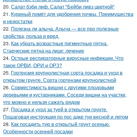
20.
Салат бэби лиф. Салат "Бейби ливз цветной"
21.
Куриный помёт для удобрения почвы. Преимущества
и недостатки
22.
Полезна ли алыча. Алыча — все про полезные
свойства, польза и вред
23.
Как убрать возрастные пигментные пятна.
Старческие пятна на лице: лечение
24.
Острые респираторные вирусные инфекции. Что
такое ОРВИ, ОРИ и ОРЗ?
25.
Гортензия крупнолистная сорта посадка и уход в
открытом грунте. Сорта гортензии крупнолистной
26.
Совместимость вишни с другими плодовыми
деревьями и кустарниками. Соседи вишни на участке,
что можно и нельзя сажать рядом
27.
Посадка и уход за туей в открытом грунте.
Пошаговая инструкция по пос адке туи весной и летом
28.
Как посадить тую в открытый грунт осенью.
Особенности осенней посадки