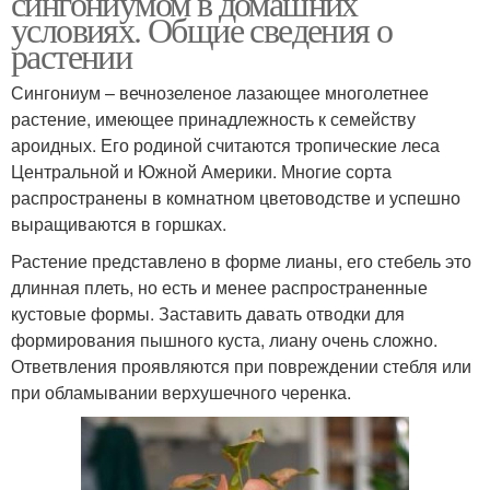
сингониумом в домашних
условиях. Общие сведения о
растении
Сингониум в комнатных
Сингониум – вечнозеленое лазающее многолетнее
Ушковатый уход
условиях
растение, имеющее принадлежность к семейству
ароидных. Его родиной считаются тропические леса
Центральной и Южной Америки. Многие сорта
распространены в комнатном цветоводстве и успешно
Сальвадорский
Сингониум с фото
выращиваются в горшках.
сингониум
Растение представлено в форме лианы, его стебель это
длинная плеть, но есть и менее распространенные
кустовые формы. Заставить давать отводки для
формирования пышного куста, лиану очень сложно.
Ответвления проявляются при повреждении стебля или
при обламывании верхушечного черенка.