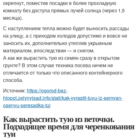
окрепнут, поместив посадки в более прохладную
комнату без доступа прямых лучей солнца (через 1,5
месяца).
С наступлением тепла можно будет выносить рассады
на улицу, а с приходом холодов допустимо и вовсе не
заносить их, дополнительно утеплив укрывным
материалом, впоследствии — и снегом.
А как же вырастить тую из семян сразу в открытом
грунте? В этом случае техника посева ничем не
отличается от только что описанного контейнерного
способа.
Источник:
https://ogorod-bez-
hlopot.zelynyjsad.info/stati/kak-vyrastit-tuyu-iz-semyan-
osenyu-peresadka-tui
Как вырастить тую из веточки.
Подходящее время для черенкования
туи