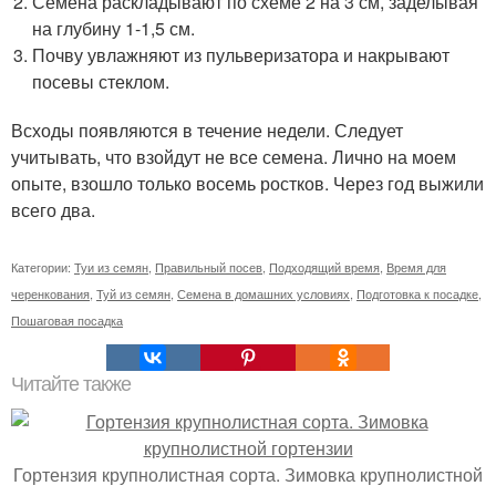
Семена раскладывают по схеме 2 на 3 см, заделывая
на глубину 1-1,5 см.
Почву увлажняют из пульверизатора и накрывают
посевы стеклом.
Всходы появляются в течение недели. Следует
учитывать, что взойдут не все семена. Лично на моем
опыте, взошло только восемь ростков. Через год выжили
всего два.
Категории:
Туи из семян
,
Правильный посев
,
Подходящий время
,
Время для
черенкования
,
Туй из семян
,
Семена в домашних условиях
,
Подготовка к посадке
,
Пошаговая посадка
Читайте также
Гортензия крупнолистная сорта. Зимовка крупнолистной