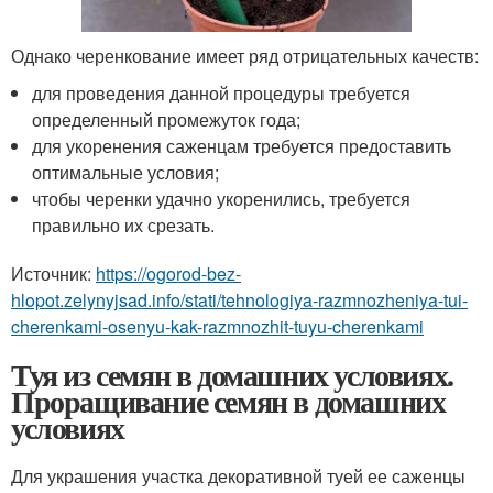
Однако черенкование имеет ряд отрицательных качеств:
для проведения данной процедуры требуется
определенный промежуток года;
для укоренения саженцам требуется предоставить
оптимальные условия;
чтобы черенки удачно укоренились, требуется
правильно их срезать.
Источник:
https://ogorod-bez-
hlopot.zelynyjsad.info/stati/tehnologiya-razmnozheniya-tui-
cherenkami-osenyu-kak-razmnozhit-tuyu-cherenkami
Туя из семян в домашних условиях.
Проращивание семян в домашних
условиях
Для украшения участка декоративной туей ее саженцы