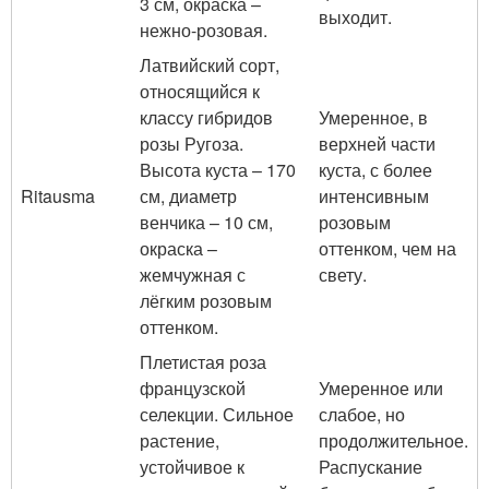
3 см, окраска –
выходит.
нежно-розовая.
Латвийский сорт,
относящийся к
классу гибридов
Умеренное, в
розы Ругоза.
верхней части
Высота куста – 170
куста, с более
Ritausma
см, диаметр
интенсивным
венчика – 10 см,
розовым
окраска –
оттенком, чем на
жемчужная с
свету.
лёгким розовым
оттенком.
Плетистая роза
французской
Умеренное или
селекции. Сильное
слабое, но
растение,
продолжительное.
устойчивое к
Распускание