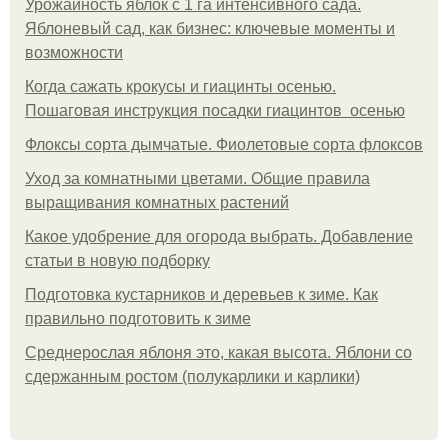
Урожайность яблок с 1 га интенсивного сада.
Яблоневый сад, как бизнес: ключевые моменты и
возможности
Когда сажать крокусы и гиацинты осенью.
Пошаговая инструкция посадки гиацинтов осенью
Флоксы сорта дымчатые. Фиолетовые сорта флоксов
Уход за комнатными цветами. Общие правила
выращивания комнатных растений
Какое удобрение для огорода выбрать. Добавление
статьи в новую подборку
Подготовка кустарников и деревьев к зиме. Как
правильно подготовить к зиме
Среднерослая яблоня это, какая высота. Яблони со
сдержанным ростом (полукарлики и карлики)