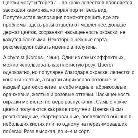
Цветки могут и "гореть" – по краю лепестков появляется
засохшая каемочка, которая портит весь вид.
Полутенистая экспозиция поможет решить все эти
проблемы: здесь розы отцветают медленнее, дольше
держат цветок, сохраняют насыщенность окраски, не
кажутся блеклыми. Некоторые нежные сорта
рекомендуют сажать именно в полутень.
Alchymist (Kordes , 1956). Один из самых эффектных,
можно использовать как плетистую розу. Цветет
однократно, но популярен благодаря окраске: лепестки с
изнанки желтые, а внутри абрикосово-розовые, и
каждый цветок сочетает в себе медные, абрикосовые,
оранжевые, желтые и розовые оттенки. Насыщенность
окраски меняется по мере распускания. Самые яркие
цветки получаются как раз в полутени. Цветки (8 см)
розетковидные, квартированные, появляются обычно в
небольших кистях или по одному на перезимовавших
побегах. Роза высокая, до 3–4 м.сорт.