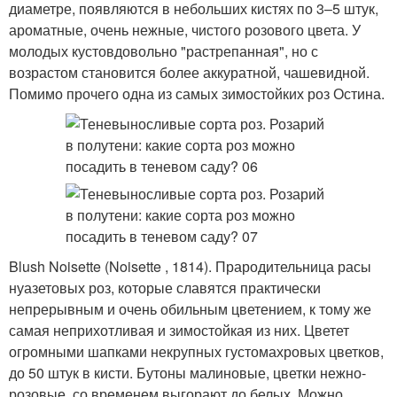
диаметре, появляются в небольших кистях по 3–5 штук,
ароматные, очень нежные, чистого розового цвета. У
молодых кустовдовольно "растрепанная", но с
возрастом становится более аккуратной, чашевидной.
Помимо прочего одна из самых зимостойких роз Остина.
Blush Noisette (Noisette , 1814). Прародительница расы
нуазетовых роз, которые славятся практически
непрерывным и очень обильным цветением, к тому же
самая неприхотливая и зимостойкая из них. Цветет
огромными шапками некрупных густомахровых цветков,
до 50 штук в кисти. Бутоны малиновые, цветки нежно-
розовые, со временем выгорают до белых. Можно