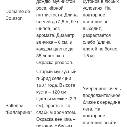
дождю, мучнистой
бутонов в любых
росе, чёрной
условиях. На
Domaine de
пятнистости. Длина
повторное
Courson
плетей до 2,5 м, без
цветение не
шипов, без
выходит,
аромата. Диаметр
разрастается
венчика – 8 см, в
слабо (длина
каждом цветке до
плетей не более
35 лепестков.
1,5 м).
Окраска розовая.
Старый мускусный
гибрид селекции
1937 года. Высота
Умеренное, очень
куста – 120 см.
продолжительное,
Цветки мелкие (2-3
ближе к середине
Ballerina
см), простые, со
лета. На
“Баллерина”
слабым ароматом.
повторное
Окраска венчика –
цветение выйти
розовая с белым