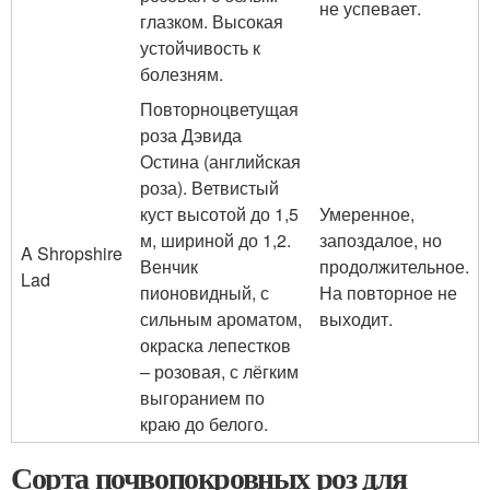
не успевает.
глазком. Высокая
устойчивость к
болезням.
Повторноцветущая
роза Дэвида
Остина (английская
роза). Ветвистый
куст высотой до 1,5
Умеренное,
м, шириной до 1,2.
запоздалое, но
A Shropshire
Венчик
продолжительное.
Lad
пионовидный, с
На повторное не
сильным ароматом,
выходит.
окраска лепестков
– розовая, с лёгким
выгоранием по
краю до белого.
Сорта почвопокровных роз для