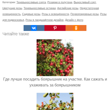
Категории:
Теневыносливые сорта
,
Розарии в полутени
,
Выносливый сорт
,
Цветущие розы
,
Теневыносливые остинки
,
Английские розы
,
Недостаточная
освещенность
,
Садовые розы
,
Розы к освещённости
,
Почвопокровные розы
,
Розы
для подмосковья
,
Розы в ландшафтном дизайне
,
Дизайн с фото
Читайте также
Где лучше посадить боярышник на участке. Как сажать и
ухаживать за боярышником