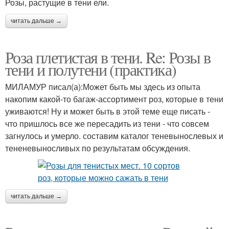
Розы, растущие в тени ели.
читать дальше →
Розы в ландшафтном
Розы для подмосковья
дизайне
Роза плетистая в тени. Re: Розы в
тени и полутени (практика)
МИЛАМУР писал(а):Может быть мы здесь из опыта
Розы для посадки
Зимостойкие розы
накопим какой-то багаж-ассортимент роз, которые в тени
уживаются! Ну и может быть в этой теме еще писать -
что пришлось все же пересадить из тени - что совсем
загнулось и умерло. составим каталог теневынослевых и
тененевыносливых по результатам обсуждения.
Чайно-гибридная роза
Английская роза
читать дальше →
Обильноцветущая роза