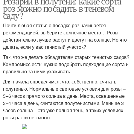
Розарий в полутени: какие сорта
роз можно посадить в теневом
саду?
Розы для полутенистых
Почти любая статья о посадке роз начинается
Чайная роза
мест
рекомендацией: выберите солнечное место… Розы
действительно лучше растут и цветут на солнце. Но что
делать, если у вас тенистый участок?
Так, что же делать обладателям старых тенистых садов?
Уход за розами
Розы для полутени
Компромисс есть: нужно подобрать подходящие сорта и
правильно за ними ухаживать.
Для начала определимся, что, собственно, считать
полутенью. Нормальные световые условия для розы –
Теневые розы
Температура для роз
5–6 часов прямого солнца в день. Места, освещенные
3–4 часа в день, считаются полутенистыми. Меньше 3
часов солнца – это уже полная тень, в таких условиях
розы расти не смогут.
Садовые розы
Розы к освещённости