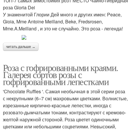
ТОП-7 самых зимостойких роз1 МЕСТО Чайно-гибридная
роза Gloria Dei
У знаменитой Глории Дей много и других имен: Peace,
Gioia, Mme Antoine Meilland, Beke, Fredsrosen,
Mme.A.Meilland , и это не случайно. Это роза - легенда!
читать дальше →
Роза с гофрированными краями.
Галерея сортов розы с
гофрированными лепестками
'Chocolate Ruffles '. Самая необычная в этой серии роза
с некрупными (6–7 см) махровыми цветками. Волнистые,
изрезанные кирпично-красные лепестки, иногда с
розовато-дымчатыми тонами, контрастируют с кремово-
желтой наружной стороной. Роза цветет одиночными
цветками или небольшими соцветиями. Невысокий,