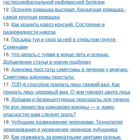
гастроэзофагеальной рефлюксной болезни
12.
Осенняя ромашка высокая. Канадская ромашка -
самая крупная ромашка
13.
Как хранить навоз конский. Состояние и
разновидности навоза
14.
Посадка туи и уход за ней в открытом грунте.
Семенами
15.
Что делать с туями в конце лета и осенью.
Добавление статьи в новую подборку
16.
Аденома простаты симптомы и лечение у мужчин.
Симптомы аденомы простаты
17.
ТОП-6 способов придать лицу свежий вид. Как
придать лицу здоровый вид. О чем говорит цвета лица
18.
Добавки и безрецептурные препараты для печени.
Не все лекарства одинаково вредны — о, каких
опасностях вам следует знать?
19.
Чубушник размножение черенками. Технология
черенкования и укоренения черенков чубушника
20.
Как ухаживать за комнатными цветами осенью.