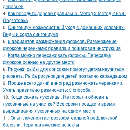
деревьев
4.
Как посадить дерево правильно. Метод 2 Метод 2 из 4:
Подготовка
5.
Сингониум ножколистный уход в домашних условиях.
Виды и сорта сингониума
6.
6 вариантов размножения флоксов. Размножение
флоксов черенками: правила и пошаговая инструкция
7.
Когда можно пересаживать флоксы. Пересадка
флоксов осенью на другое место
8.
Рисунки рыбы для срисовки помогут детям научиться
рисовать. Рыба рисунок для детей поэтапно карандашом
9.
Проще всего дикий виноград размножать черенками.
Уметь правильно размножить: 3 способа
10.
Когда сажать луковицы. Не пора ли обновить
луковичные на участке? Все сроки посадки и время
выращивания луковичных на одном месте
11.
Опыт лечения гастроэзофагеальной рефлюксной
болезни. Терапевтические аспекты