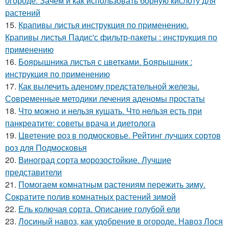
огороде. Зачем и как использовать борную кислоту для
растений
15.
Крапивы листья инструкция по применению.
Крапивы листья Падис'с фильтр-пакеты : инструкция по
применению
16.
Боярышника листья с цветками. Боярышник :
инструкция по применению
17.
Как вылечить аденому предстательной железы.
Современные методики лечения аденомы простаты
18.
Что можно и нельзя кушать. Что нельзя есть при
панкреатите: советы врача и диетолога
19.
Цветение роз в подмосковье. Рейтинг лучших сортов
роз для Подмосковья
20.
Виноград сорта морозостойкие. Лучшие
представители
21.
Помогаем комнатным растениям пережить зиму.
Сократите полив комнатных растений зимой
22.
Ель колючая сорта. Описание голубой ели
23.
Лосиный навоз, как удобрение в огороде. Навоз Лося