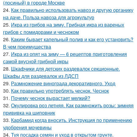
(лосиный) в городе Москве
24.
Как правильно использовать навоз и другую органику
на даче. Польза навоза для агрокультур
25.
Икра из грибов на зиму. Грибная икра из вареных
грибов с помидорами и чесноком
26.
Каким бывает капельный полив и как его установить?
В чем преимущества
27.
Икра из опят на зиму — 6 рецептов приготовления
самой вкусной грибной икры
28.
Шкафчики для детских раздевалок секционные.
Шкафы для раздевалок из ЛДСП
29.
Размножение винограда декоративного. Уход
30.
Как правильно употреблять чеснок. Чеснок
31.
Почему чеснок вырастает мелкий?
32.
Окулировка роз летняя. Как размножить розы: зимняя
прививка на шиповник
33.
Карбамид когда вносить. Инструкция по применению
удобрения мочевины
34.
Туя посадка семян и уход в открытом грунте.