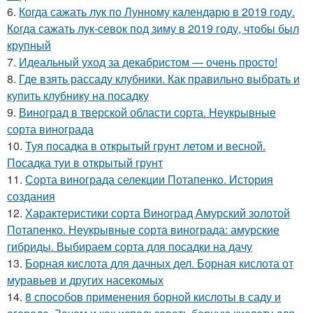
6.
Когда сажать лук по Лунному календарю в 2019 году.
Когда сажать лук-севок под зиму в 2019 году, чтобы был
крупный
7.
Идеальный уход за декабристом — очень просто!
8.
Где взять рассаду клубники. Как правильно выбрать и
купить клубнику на посадку
9.
Виноград в тверской области сорта. Неукрывные
сорта винограда
10.
Туя посадка в открытый грунт летом и весной.
Посадка туи в открытый грунт
11.
Сорта винограда селекции Потапенко. История
создания
12.
Характеристики сорта Виноград Амурский золотой
Потапенко. Неукрывные сорта винограда: амурские
гибриды. Выбираем сорта для посадки на дачу
13.
Борная кислота для дачных дел. Борная кислота от
муравьев и других насекомых
14.
8 способов применения борной кислоты в саду и