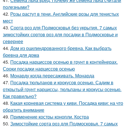
41.
Семена льна вред. Почему же семена льна считали
полезными?
42.
Розы растут в тени. Английские розы для тенистых
мест
43.
Сорта роз для Подмосковья без укрытия. 7 самых
зимостойких сортов роз для посадки в Подмосковье и
севернее
44.
Дом из оцилиндрованного бревна. Как выбрать
бревна для дома
45.
Посадка нарциссов осенью в грунт в контейнерах.
Сроки посадки нарциссов осенью
46.
Монарду когда пересаживать. Монарда
47.
Посадка тюльпанов и крокусов осенью. Садим в
открытый грунт нарциссы, тюльпаны и крокусы осенью.
Как правильно?
48.
Какая корневая система у киви. Посадка киви: на что
обратить внимание
49.
Применение костры конопли. Костра
50.
Зимостойкие сорта роз для Подмосковья. 7 самых