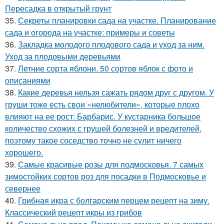
Пересадка в открытый грунт
35.
Секреты планировки сада на участке. Планирование
сада и огорода на участке: примеры и советы
36.
Закладка молодого плодового сада и уход за ним.
Уход за плодовыми деревьями
37.
Летние сорта яблони. 50 сортов яблок с фото и
описаниями
38.
Какие деревья нельзя сажать рядом друг с другом. У
груши тоже есть свои «нелюбители», которые плохо
влияют на ее рост: Барбарис. У кустарника большое
количество схожих с грушей болезней и вредителей,
поэтому такое соседство точно не сулит ничего
хорошего.
39.
Самые красивые розы для подмосковья. 7 самых
зимостойких сортов роз для посадки в Подмосковье и
севернее
40.
Грибная икра с болгарским перцем рецепт на зиму.
Классический рецепт икры из грибов