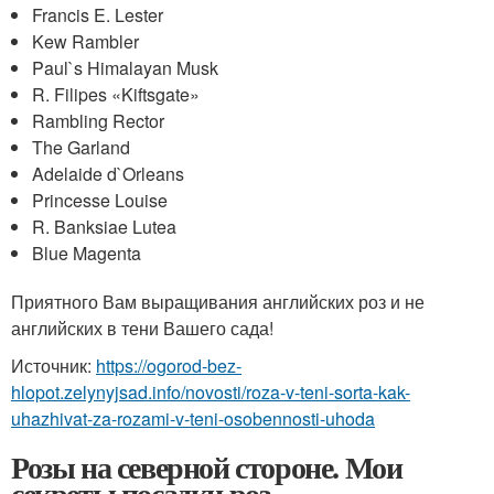
Francis E. Lester
Kew Rambler
Paul`s Himalayan Musk
R. Filipes «Kiftsgate»
Rambling Rector
The Garland
Adelaide d`Orleans
Princesse Louise
R. Banksiae Lutea
Blue Magenta
Приятного Вам выращивания английских роз и не
английских в тени Вашего сада!
Источник:
https://ogorod-bez-
hlopot.zelynyjsad.info/novosti/roza-v-teni-sorta-kak-
uhazhivat-za-rozami-v-teni-osobennosti-uhoda
Розы на северной стороне. Мои
секреты посадки роз