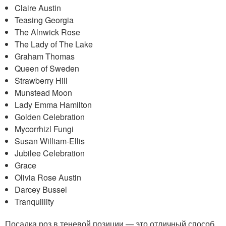
Claire Austin
Teasing Georgia
The Alnwick Rose
The Lady of The Lake
Graham Thomas
Queen of Sweden
Strawberry Hill
Munstead Moon
Lady Emma Hamilton
Golden Celebration
Mycorrhizl Fungi
Susan William-Ellis
Jubilee Celebration
Grace
Olivia Rose Austin
Darcey Bussel
Tranquillity
Посадка роз в теневой позиции — это отличный способ