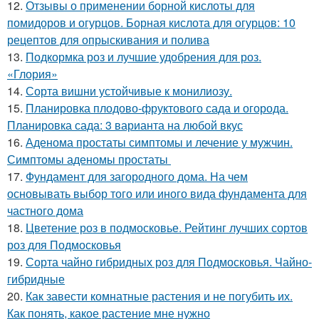
12.
Отзывы о применении борной кислоты для
помидоров и огурцов. Борная кислота для огурцов: 10
рецептов для опрыскивания и полива
13.
Подкормка роз и лучшие удобрения для роз.
«Глория»
14.
Сорта вишни устойчивые к монилиозу.
15.
Планировка плодово-фруктового сада и огорода.
Планировка сада: 3 варианта на любой вкус
16.
Аденома простаты симптомы и лечение у мужчин.
Симптомы аденомы простаты
17.
Фундамент для загородного дома. На чем
основывать выбор того или иного вида фундамента для
частного дома
18.
Цветение роз в подмосковье. Рейтинг лучших сортов
роз для Подмосковья
19.
Сорта чайно гибридных роз для Подмосковья. Чайно-
гибридные
20.
Как завести комнатные растения и не погубить их.
Как понять, какое растение мне нужно