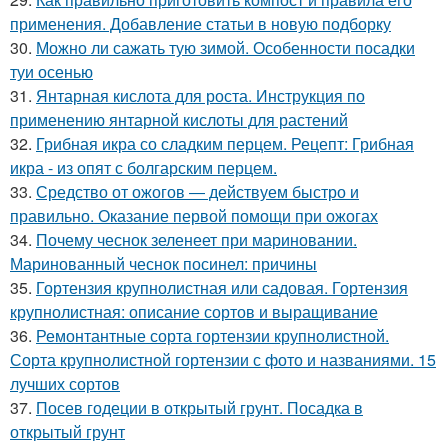
применения. Добавление статьи в новую подборку
30.
Можно ли сажать тую зимой. Особенности посадки
туи осенью
31.
Янтарная кислота для роста. Инструкция по
применению янтарной кислоты для растений
32.
Грибная икра со сладким перцем. Рецепт: Грибная
икра - из опят с болгарским перцем.
33.
Средство от ожогов ― действуем быстро и
правильно. Оказание первой помощи при ожогах
34.
Почему чеснок зеленеет при мариновании.
Маринованный чеснок посинел: причины
35.
Гортензия крупнолистная или садовая. Гортензия
крупнолистная: описание сортов и выращивание
36.
Ремонтантные сорта гортензии крупнолистной.
Сорта крупнолистной гортензии с фото и названиями. 15
лучших сортов
37.
Посев годеции в открытый грунт. Посадка в
открытый грунт