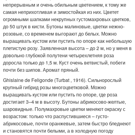
непрерывным и очень обильным цветением, к тому же
самая неприхотливая и зимостойкая из них. Цветет
огромными шапками некрупных густомахровых цветков,
до 50 штук в кисти. Бутоны малиновые, цветки нежно-
розовые, со временем выгорают до белых. Можно
выращивать кустом или пустить по опоре как небольшую
плетистую розу. Заявленная высота – до 2 м, но у меня в
довольно глубокой полутени четырехлетняя роза
доросла только до 1,5 м. Куст очень ветвистый, побеги
почти без шипов. Аромат пряный.
Ghislaine de Feligonde (Turbat , 1916). Сильнорослый
крупный гибрид розы многоцветковой. Можно
выращивать кустом или пустить по опоре, где роза
достигает 3–4 м в высоту. Бутоны абрикосово-желтые,
шаровидные. Полумахровые цветки меняют окраску с
возрастом: только что распустившиеся – густо-
абрикосовые, почти оранжевые, затем быстро бледнеют
и становятся почти белыми, а в холодную погоду