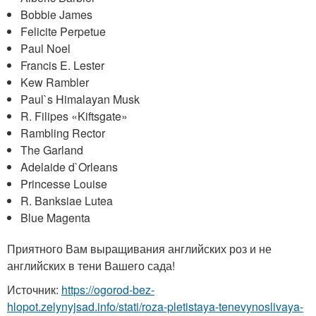
Bobbie James
Felicite Perpetue
Paul Noel
Francis E. Lester
Kew Rambler
Paul`s Himalayan Musk
R. Filipes «Kiftsgate»
Rambling Rector
The Garland
Adelaide d`Orleans
Princesse Louise
R. Banksiae Lutea
Blue Magenta
Приятного Вам выращивания английских роз и не
английских в тени Вашего сада!
Источник:
https://ogorod-bez-
hlopot.zelynyjsad.info/stati/roza-pletistaya-tenevynoslivaya-