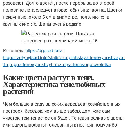
розовеют. Долго цветет, после перерыва во второй
половине лета следует вторая обильная волна. Цветки
некрупные, около 5 см в диаметре, появляются в
крупных кистях. Шипы очень редкие.
Источник:
https://ogorod-bez-
hlopot.zelynyjsad.info/stati/roza-pletistaya-tenevynoslivaya-
1-gruppa-tenevynoslivyh-roz-dlya-tenevogo-cvetnika
Какие цветы растут в тени.
Характеристика тенелюбивых
растений
Чем больше в саду высоких деревьев, хозяйственных
построек, беседок, чем выше забор, дом, уже сам
участок, тем тенистее он будет. Теневыносливые цветы
или сциогелиофиты толерантны к постоянному либо