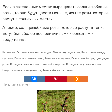
Если в затененных местах выращивать солнцелюбивые
розы , то они будут цвести меньше, чем те розы, которые
растут в солнечных местах.
А также, солнцелюбивые розы, которые растут в тени,
могут быть более восприимчивыми к болезням и
вредителям.
Категории:
Оптимальная температура
,
Температура для роз
,
Расстояние между
кустами
,
Почвопокровные розы
,
Розарии в полутени
,
Выносливый сорт
,
Цветущие
розы
,
Розы для тенистых мест
,
Английские розы
,
Розы для полутенистых мест
,
Недостаточная освещенность
,
Тенелюбивые растения
Читайте также