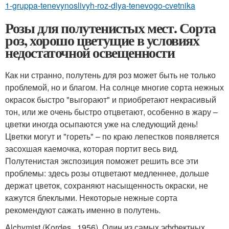
1-gruppa-tenevynoslivyh-roz-dlya-tenevogo-cvetnika
Розы для полутенистых мест. Сорта
роз, хорошо цветущие в условиях
недостаточной освещенности
Как ни странно, полутень для роз может быть не только
проблемой, но и благом. На солнце многие сорта нежных
окрасок быстро "выгорают" и приобретают некрасивый
тон, или же очень быстро отцветают, особенно в жару –
цветки иногда осыпаются уже на следующий день!
Цветки могут и "гореть" – по краю лепестков появляется
засохшая каемочка, которая портит весь вид.
Полутенистая экспозиция поможет решить все эти
проблемы: здесь розы отцветают медленнее, дольше
держат цветок, сохраняют насыщенность окраски, не
кажутся блеклыми. Некоторые нежные сорта
рекомендуют сажать именно в полутень.
Alchymist (Kordes , 1956). Один из самых эффектных,