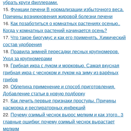
убрать круги филлерами.
15.
Функции печени В нормализации избыточного веса.
Причины возникновения жировой болезни печени
16.
Как позаботиться о комнатных растениях осенью..
Когда у комнатных растений начинается осень?
17.
Что такое биогумус и как его применять. Химический
состав удобрения
18.
Правила зимней пересадки лесных крупномеров.
Уход за крупномерами
19.
Грибная икра с луком и морковью. Самая вкусная
грибная икра с чесноком и луком на зиму из варёных
грибов
20.
Облепиха применение и способ приготовления.
Добавление статьи в новую подборку
21.
Как лечить первые признаки простуды. Причины
насморка и респираторных инфекций
22.
Почему озимый чеснок вырос мелким и как этого.. 3
главные ошибки: почему озимый чеснок вырастает
мелким