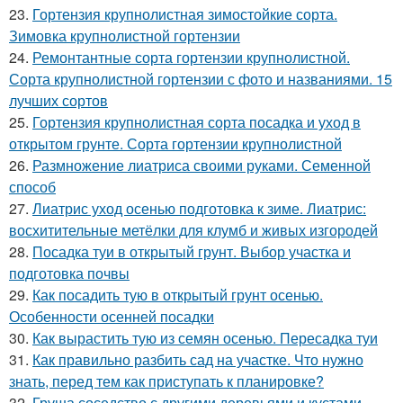
23.
Гортензия крупнолистная зимостойкие сорта.
Зимовка крупнолистной гортензии
24.
Ремонтантные сорта гортензии крупнолистной.
Сорта крупнолистной гортензии с фото и названиями. 15
лучших сортов
25.
Гортензия крупнолистная сорта посадка и уход в
открытом грунте. Сорта гортензии крупнолистной
26.
Размножение лиатриса своими руками. Семенной
способ
27.
Лиатрис уход осенью подготовка к зиме. Лиатрис:
восхитительные метёлки для клумб и живых изгородей
28.
Посадка туи в открытый грунт. Выбор участка и
подготовка почвы
29.
Как посадить тую в открытый грунт осенью.
Особенности осенней посадки
30.
Как вырастить тую из семян осенью. Пересадка туи
31.
Как правильно разбить сад на участке. Что нужно
знать, перед тем как приступать к планировке?
32.
Груша соседство с другими деревьями и кустами.