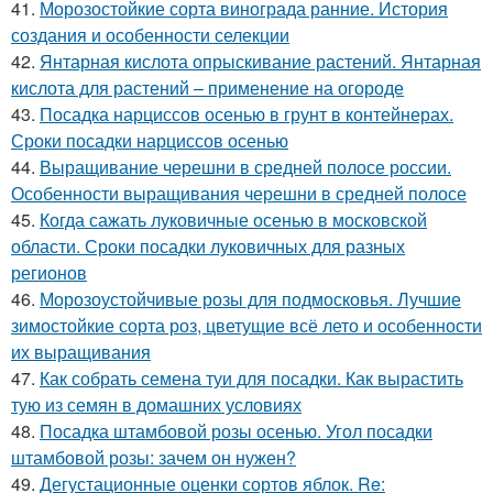
41.
Морозостойкие сорта винограда ранние. История
создания и особенности селекции
42.
Янтарная кислота опрыскивание растений. Янтарная
кислота для растений – применение на огороде
43.
Посадка нарциссов осенью в грунт в контейнерах.
Сроки посадки нарциссов осенью
44.
Выращивание черешни в средней полосе россии.
Особенности выращивания черешни в средней полосе
45.
Когда сажать луковичные осенью в московской
области. Сроки посадки луковичных для разных
регионов
46.
Морозоустойчивые розы для подмосковья. Лучшие
зимостойкие сорта роз, цветущие всё лето и особенности
их выращивания
47.
Как собрать семена туи для посадки. Как вырастить
тую из семян в домашних условиях
48.
Посадка штамбовой розы осенью. Угол посадки
штамбовой розы: зачем он нужен?
49.
Дегустационные оценки сортов яблок. Re: