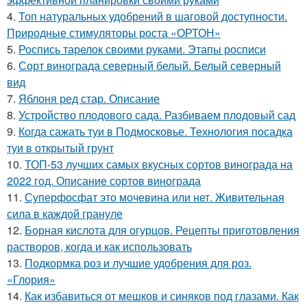
4.
Топ натуральных удобрений в шаговой доступности.
Природные стимуляторы роста «ОРТОН»
5.
Роспись тарелок своими руками. Этапы росписи
6.
Сорт винограда северный белый. Белый северный
вид
7.
Яблоня ред стар. Описание
8.
Устройство плодового сада. Разбиваем плодовый сад
9.
Когда сажать туи в Подмосковье. Технология посадка
туи в открытый грунт
10.
ТОП-53 лучших самых вкусных сортов винограда на
2022 год. Описание сортов винограда
11.
Суперфосфат это мочевина или нет. Живительная
сила в каждой грануле
12.
Борная кислота для огурцов. Рецепты приготовления
растворов, когда и как использовать
13.
Подкормка роз и лучшие удобрения для роз.
«Глория»
14.
Как избавиться от мешков и синяков под глазами. Как