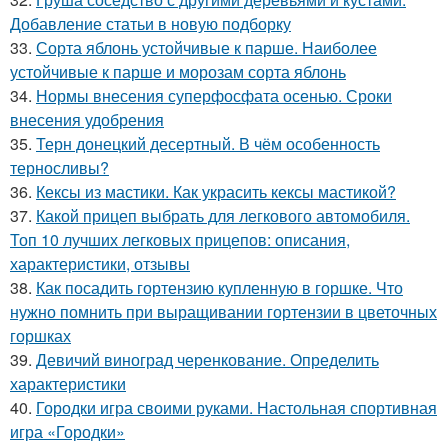
Добавление статьи в новую подборку
33.
Сорта яблонь устойчивые к парше. Наиболее
устойчивые к парше и морозам сорта яблонь
34.
Нормы внесения суперфосфата осенью. Сроки
внесения удобрения
35.
Терн донецкий десертный. В чём особенность
терносливы?
36.
Кексы из мастики. Как украсить кексы мастикой?
37.
Какой прицеп выбрать для легкового автомобиля.
Топ 10 лучших легковых прицепов: описания,
характеристики, отзывы
38.
Как посадить гортензию купленную в горшке. Что
нужно помнить при выращивании гортензии в цветочных
горшках
39.
Девичий виноград черенкование. Определить
характеристики
40.
Городки игра своими руками. Настольная спортивная
игра «Городки»