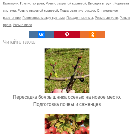
Категории:
Плетистая роза
,
Розы с закрытой корневой
,
Высадка в грунт
,
Корневая
система
,
Розы с открытой корневой
,
Пошаговая инструкция
,
Оптимальное
расстояние
,
Расстояние между кустами
,
Посадочные ямы
,
Розы в августе
,
Розы в
грунт
,
Розы в июле
Читайте также
Пересадка боярышника осенью на новое место.
Подготовка почвы и саженцев