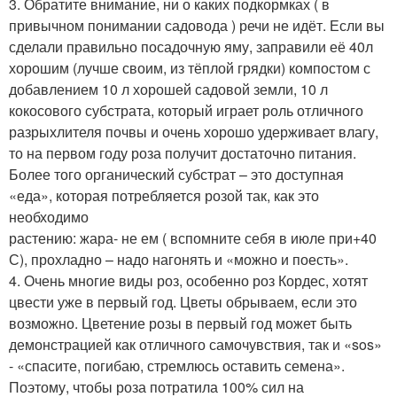
3. Обратите внимание, ни о каких подкормках ( в
привычном понимании садовода ) речи не идёт. Если вы
сделали правильно посадочную яму, заправили её 40л
хорошим (лучше своим, из тёплой грядки) компостом с
добавлением 10 л хорошей садовой земли, 10 л
кокосового субстрата, который играет роль отличного
разрыхлителя почвы и очень хорошо удерживает влагу,
то на первом году роза получит достаточно питания.
Более того органический субстрат – это доступная
«еда», которая потребляется розой так, как это
необходимо
растению: жара- не ем ( вспомните себя в июле при+40
С), прохладно – надо нагонять и «можно и поесть».
4. Очень многие виды роз, особенно роз Кордес, хотят
цвести уже в первый год. Цветы обрываем, если это
возможно. Цветение розы в первый год может быть
демонстрацией как отличного самочувствия, так и «sos»
- «спасите, погибаю, стремлюсь оставить семена».
Поэтому, чтобы роза потратила 100% сил на