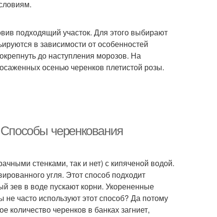
словиям.
овив подходящий участок. Для этого выбирают
рьируются в зависимости от особенностей
 окрепнуть до наступления морозов. На
посаженных осенью черенков плетистой розы.
. Способы черенкования
рачными стенками, так и нет) с кипяченой водой.
вированного угля. Этот способ подходит
ый зев в воде пускают корни. Укорененные
 не часто используют этот способ? Да потому
е количество черенков в банках загниет,