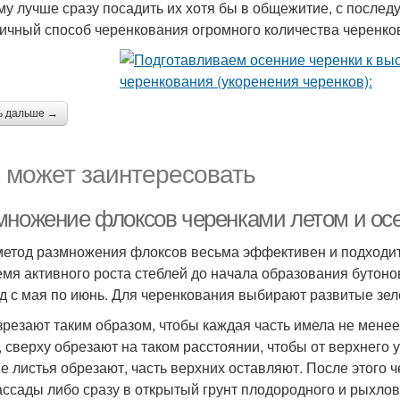
му лучше сразу посадить их хотя бы в общежитие, с после
личный способ черенкования огромного количества черенков
ь дальше →
 может заинтересовать
множение флоксов черенками летом и ос
метод размножения флоксов весьма эффективен и подходи
емя активного роста стеблей до начала образования бутон
д с мая по июнь. Для черенкования выбирают развитые зел
зрезают таким образом, чтобы каждая часть имела не менее
, сверху обрезают на таком расстоянии, чтобы от верхнего у
е листья обрезают, часть верхних оставляют. После этого
ассады либо сразу в открытый грунт плодородного и рыхлов