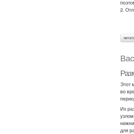
поэто
2. От
читат
Вас
Раз
Этот 
во вр
перио
Их ра
узлом
нижни
для р