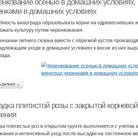
енкование осенью в домашних условиях. 
енками в домашних условиях
бность винограда образовывать корни на одревесневших и
ожать культуру путем черенкования.
ончании летнего сезона вместе с обрезкой кустов производя
адлежащем уходе в домашних условиях к весне из них вы
рада.
ь дальше →
адка плетистой розы с закрытой корнево
тения
ка плетистых роз в открытом грунте выполняется с учетом 
жания и интенсивный уход после высадки на постоянное м