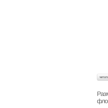
читат
Раз
фло