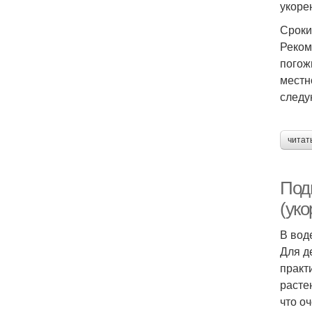
укоре
Сроки
Реком
погож
местн
следу
читат
Под
(уко
В вод
Для д
практ
расте
что о