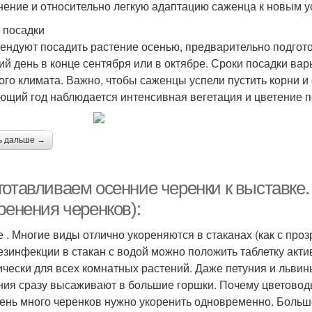
нение и относительно легкую адаптацию саженца к новым у
 посадки
ендуют посадить растение осенью, предварительно подгот
ий день в конце сентября или в октябре. Сроки посадки ва
ого климата. Важно, чтобы саженцы успели пустить корни и
ющий год наблюдается интенсивная вегетация и цветение 
ь дальше →
готавливаем осенние черенки к выставке
ренения черенков):
е . Многие виды отлично укореняются в стаканах (как с проз
езинфекции в стакан с водой можно положить таблетку акти
ически для всех комнатных растений. Даже петуния и львин
ния сразу высаживают в большие горшки. Почему цветоводы
чень много черенков нужно укоренить одновременно. Большо