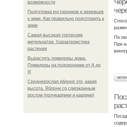
Чер
возможности
чер
Подготовка кустарников и деревьев
к зиме. Как правильно подготовить к
Спосо
зиме
размн
Самая высокая гортензия
По ок
метельчатая. Характеристика
При н
растения
виног
Вырастить помидоры дома.
Помидоры на подоконнике от А до
Я
читат
Среднерослая яблоня это, какая
высота. Яблони со сдержанным
ростом (полукарлики и карлики)
Пос
рас
Посад
содер