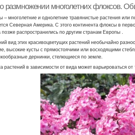
 о размножении многолетних флоксов. Об
ы – многолетние и однолетние травянистые растения или п
ется Северная Америка. С этого континента флоксы в перво
а позже распространились по другим странам Европы .
ий вид этих красивоцветущих растений необычайно разно
ие, высокие кусты с прямостоячими или восходящими стебл
кообразные дернинки, стелющиеся по земле.
а растений в зависимости от вида может варьироваться от 