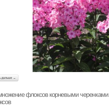
ь дальше →
множение флоксов корневыми черенками.
ксов