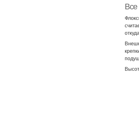
Все
Флокс
счита
откуд
Внешн
крепк
подуш
Высот