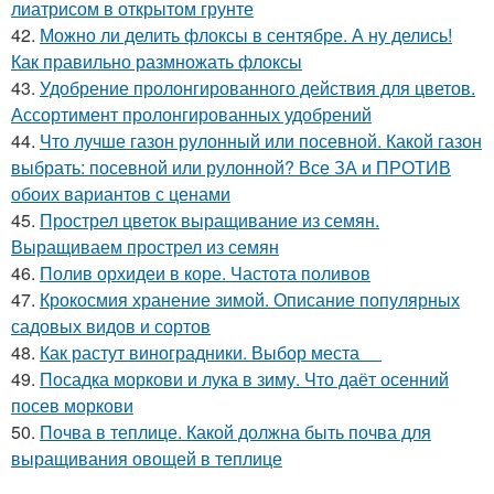
лиатрисом в открытом грунте
42.
Можно ли делить флоксы в сентябре. А ну делись!
Как правильно размножать флоксы
43.
Удобрение пролонгированного действия для цветов.
Ассортимент пролонгированных удобрений
44.
Что лучше газон рулонный или посевной. Какой газон
выбрать: посевной или рулонной? Все ЗА и ПРОТИВ
обоих вариантов с ценами
45.
Прострел цветок выращивание из семян.
Выращиваем прострел из семян
46.
Полив орхидеи в коре. Частота поливов
47.
Крокосмия хранение зимой. Описание популярных
садовых видов и сортов
48.
Как растут виноградники. Выбор места
49.
Посадка моркови и лука в зиму. Что даёт осенний
посев моркови
50.
Почва в теплице. Какой должна быть почва для
выращивания овощей в теплице