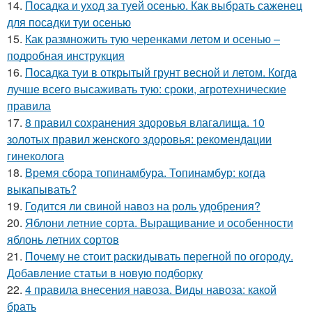
14.
Посадка и уход за туей осенью. Как выбрать саженец
для посадки туи осенью
15.
Как размножить тую черенками летом и осенью –
подробная инструкция
16.
Посадка туи в открытый грунт весной и летом. Когда
лучше всего высаживать тую: сроки, агротехнические
правила
17.
8 правил сохранения здоровья влагалища. 10
золотых правил женского здоровья: рекомендации
гинеколога
18.
Время сбора топинамбура. Топинамбур: когда
выкапывать?
19.
Годится ли свиной навоз на роль удобрения?
20.
Яблони летние сорта. Выращивание и особенности
яблонь летних сортов
21.
Почему не стоит раскидывать перегной по огороду.
Добавление статьи в новую подборку
22.
4 правила внесения навоза. Виды навоза: какой
брать