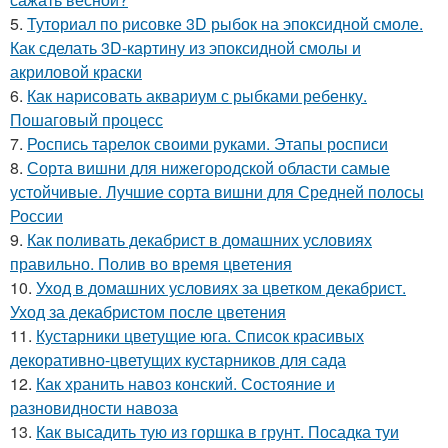
5.
Туториал по рисовке 3D рыбок на эпоксидной смоле.
Как сделать 3D-картину из эпоксидной смолы и
акриловой краски
6.
Как нарисовать аквариум с рыбками ребенку.
Пошаговый процесс
7.
Роспись тарелок своими руками. Этапы росписи
8.
Сорта вишни для нижегородской области самые
устойчивые. Лучшие сорта вишни для Средней полосы
России
9.
Как поливать декабрист в домашних условиях
правильно. Полив во время цветения
10.
Уход в домашних условиях за цветком декабрист.
Уход за декабристом после цветения
11.
Кустарники цветущие юга. Список красивых
декоративно-цветущих кустарников для сада
12.
Как хранить навоз конский. Состояние и
разновидности навоза
13.
Как высадить тую из горшка в грунт. Посадка туи