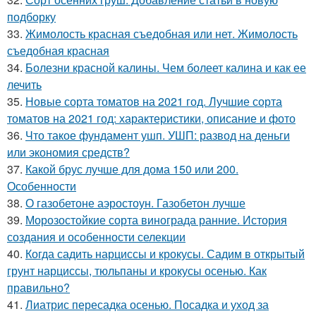
подборку
33.
Жимолость красная съедобная или нет. Жимолость
съедобная красная
34.
Болезни красной калины. Чем болеет калина и как ее
лечить
35.
Новые сорта томатов на 2021 год. Лучшие сорта
томатов на 2021 год: характеристики, описание и фото
36.
Что такое фундамент ушп. УШП: развод на деньги
или экономия средств?
37.
Какой брус лучше для дома 150 или 200.
Особенности
38.
О газобетоне аэростоун. Газобетон лучше
39.
Морозостойкие сорта винограда ранние. История
создания и особенности селекции
40.
Когда садить нарциссы и крокусы. Садим в открытый
грунт нарциссы, тюльпаны и крокусы осенью. Как
правильно?
41.
Лиатрис пересадка осенью. Посадка и уход за