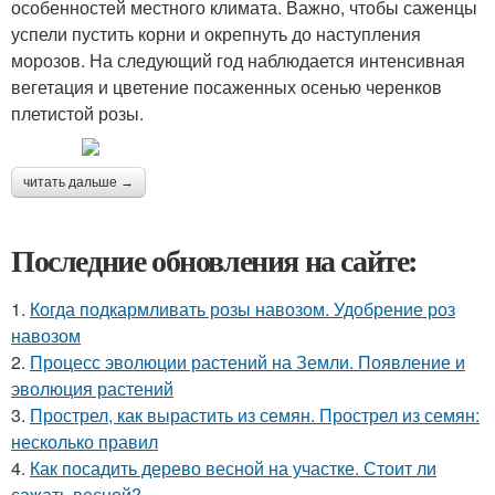
особенностей местного климата. Важно, чтобы саженцы
успели пустить корни и окрепнуть до наступления
морозов. На следующий год наблюдается интенсивная
вегетация и цветение посаженных осенью черенков
плетистой розы.
читать дальше →
Последние обновления на сайте:
1.
Когда подкармливать розы навозом. Удобрение роз
навозом
2.
Процесс эволюции растений на Земли. Появление и
эволюция растений
3.
Прострел, как вырастить из семян. Прострел из семян:
несколько правил
4.
Как посадить дерево весной на участке. Стоит ли
сажать весной?