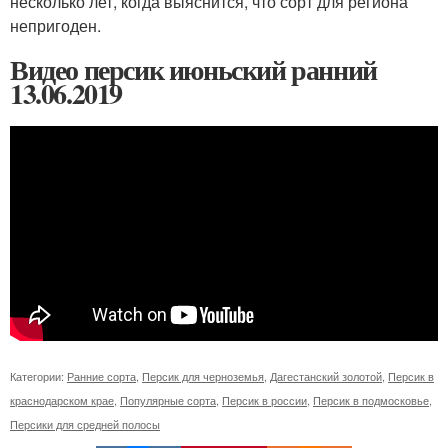
несколько лет, когда выяснится, что сорт для региона
непригоден.
Видео персик июньский ранний
13.06.2019
Категории:
Ранние сорта
,
Персик для черноземья
,
Дагестанский золотой
,
Персик в
краснодарском крае
,
Популярные сорта
,
Персик в россии
,
Персик в подмосковье
,
Персики для средней полосы