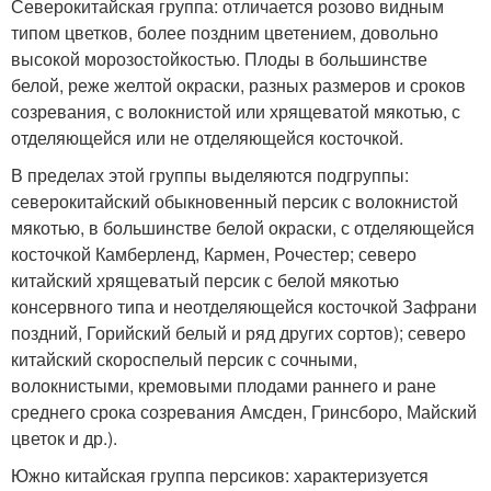
Северокитайская группа: отличается розово видным
типом цветков, более поздним цветением, довольно
высокой морозостойкостью. Плоды в большинстве
белой, реже желтой окраски, разных размеров и сроков
созревания, с волокнистой или хрящеватой мякотью, с
отделяющейся или не отделяющейся косточкой.
В пределах этой группы выделяются подгруппы:
северокитайский обыкновенный персик с волокнистой
мякотью, в большинстве белой окраски, с отделяющейся
косточкой Камберленд, Кармен, Рочестер; северо
китайский хрящеватый персик с белой мякотью
консервного типа и неотделяющейся косточкой Зафрани
поздний, Горийский белый и ряд других сортов); северо
китайский скороспелый персик с сочными,
волокнистыми, кремовыми плодами раннего и ране
среднего срока созревания Амсден, Гринсборо, Майский
цветок и др.).
Южно китайская группа персиков: характеризуется