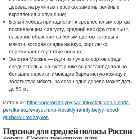
дерева, на румяных персиках заметны зелёные
вкрапления и опушение;
Белый лебедь принадлежит к среднеспелым сортам,
поспевающим к августу, средний вес фруктов 150 г,
название объясняется белым цветом кожицы и
мякоти, которая сладка на вкус, сорт легко
переживает отсутствие полива;
Золотая Москва — один из лучших сортов среди
среднеспелых, на кустарнике вырастают довольно
большие персики, имеющие бархатистую кожицу и
золотистую мякоть, за сезон одно дерево может дать
до 50 кг.
Источник:
https://ogorod.zelynyjsad.info/stati/rannie-sorta-
persika-sozrevayut-rano-kievskiy-ranniy-belyy-lebed-
grisboro-i-redhayven
Персики для средней полосы России
сорта. Сорта персиков для