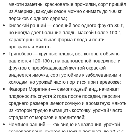
мякоти заметны красноватые прожилки, сорт пришёл
из Америки, каждый сезон можно снимать до 100 кг
персиков с одного дерева;
Киевский ранний — средний вес одного фрукта 80 г,
но иногда дает большие плоды массой более 100 г,
характерны овальная форма плода и почти
прозрачная мякоть;
Гринсборо — крупные плоды, вес которых обычно
равняется 120-130 г, на равномерной поверхности
фруктов с преобладающей жёлтой окраской
виднеется ямочка, сорт устойчив к заболеваниям и
холодам, но урожай часто портится при перевозке;
Фаворит Моретини — самоплодный вид, начинает
плодоносить спустя 2 года после посадки, персики
среднего размера имеют сочную и ароматную мякоть,
из которой трудно вытащить косточку, урожай часто
страдает от морозов и вредителей;
Чемпион ранний — как видно из названия, урожай
созревает рано, ежегодно можно получать до 70 кг с