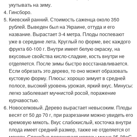
укутывать на зиму.
Гинсборо.
Киевский ранний. Стоимость саженца около 350
рублей. Выведен был на Украине, оттуда и его
название. Вырастает 3-4 метра. Плоды поспевают
уже в середине лета. Круглый по форме, вес каждого
фрукта 60-100 г. Внутри имеет белую окраску, на
вкусовые свойства кисло-сладкие, кость внутри не
отделяется. После зимы быстро восстанавливается.
Если обрезать это дерево, то оно может образовать
кустовую форму. Плюсы: хорошо зимует в средней
полосе, высокий уровень урожая, яркий вкус. Минусы:
легко заболевает мучнистой росой, поражение
курчавостью.
Новоселковый. Дерево вырастает невысоким. Плоды
весят от 50 до 70 г, при разрезании можно увидеть его
кремовую мякоть. Вкус слабокислый, косточка внутри
плода имеет средний размер, также не отделяется от
мякоти. Спокойно переживает морозы минус 25-28
о
С.