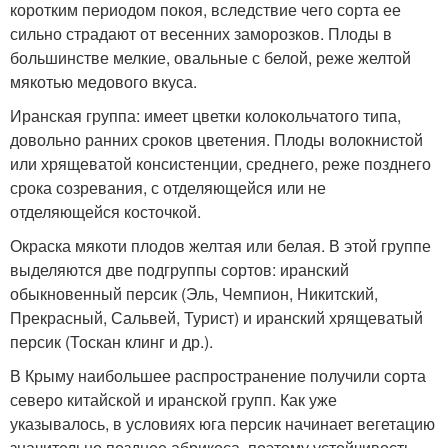
коротким периодом покоя, вследствие чего сорта ее
сильно страдают от весенних заморозков. Плоды в
большинстве мелкие, овальные с белой, реже желтой
мякотью медового вкуса.
Иранская группа: имеет цветки колокольчатого типа,
довольно ранних сроков цветения. Плоды волокнистой
или хрящеватой консистенции, среднего, реже позднего
срока созревания, с отделяющейся или не
отделяющейся косточкой.
Окраска мякоти плодов желтая или белая. В этой группе
выделяются две подгруппы сортов: иранский
обыкновенный персик (Эль, Чемпион, Никитский,
Прекрасный, Сальвей, Турист) и иранский хрящеватый
персик (Тоскан клинг и др.).
В Крыму наибольшее распространение получили сорта
северо китайской и иранской групп. Как уже
указывалось, в условиях юга персик начинает вегетацию
значительно позднее абрикоса, поэтому устойчивость