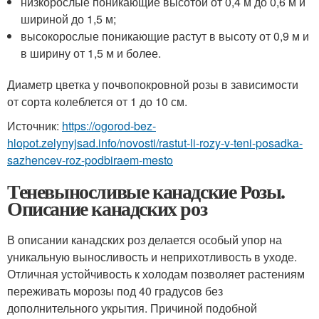
низкорослые поникающие высотой от 0,4 м до 0,6 м и
шириной до 1,5 м;
высокорослые поникающие растут в высоту от 0,9 м и
в ширину от 1,5 м и более.
Диаметр цветка у почвопокровной розы в зависимости
от сорта колеблется от 1 до 10 см.
Источник:
https://ogorod-bez-
hlopot.zelynyjsad.info/novosti/rastut-li-rozy-v-teni-posadka-
sazhencev-roz-podbiraem-mesto
Теневыносливые канадские Розы.
Описание канадских роз
В описании канадских роз делается особый упор на
уникальную выносливость и неприхотливость в уходе.
Отличная устойчивость к холодам позволяет растениям
переживать морозы под 40 градусов без
дополнительного укрытия. Причиной подобной