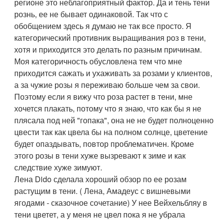
регионе это неблагоприятный фактор. Да и тень тени
рознь, ее не бывает одинаковой. Так что с
обобщением здесь я думаю не так все просто. Я
категорический противник выращивания роз в тени,
хотя и приходится это делать по разным причинам.
Моя категоричность обусловлена тем что мне
приходится сажать и ухаживать за розами у клиентов,
а за чужие розы я переживаю больше чем за свои.
Поэтому если я вижу что роза растет в тени, мне
хочется плакать, потому что я знаю, что как бы я не
плясала под ней "гопака", она не не будет полноценно
цвести так как цвела бы на полном солнце, цветение
будет опаздывать, повтор проблематичен. Кроме
этого розы в тени хуже вызревают к зиме и как
следствие хуже зимуют.
Лена Dido сделала хороший обзор по ее розам
растущим в тени. ( Лена, Амадеус с вишневыми
ягодами - сказочное сочетание) У нее Вейхельбляу в
тени цветет, а у меня не цвел пока я не убрала