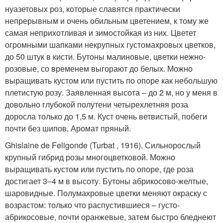
нуазетовых роз, которые славятся практически
непрерывным и очень обильным цветением, к тому же
самая неприхотливая и зимостойкая из них. Цветет
огромными шапками некрупных густомахровых цветков,
до 50 штук в кисти. Бутоны малиновые, цветки нежно-
розовые, со временем выгорают до белых. Можно
выращивать кустом или пустить по опоре как небольшую
плетистую розу. Заявленная высота – до 2 м, но у меня в
довольно глубокой полутени четырехлетняя роза
доросла только до 1,5 м. Куст очень ветвистый, побеги
почти без шипов. Аромат пряный.
Ghislaine de Feligonde (Turbat , 1916). Сильнорослый
крупный гибрид розы многоцветковой. Можно
выращивать кустом или пустить по опоре, где роза
достигает 3–4 м в высоту. Бутоны абрикосово-желтые,
шаровидные. Полумахровые цветки меняют окраску с
возрастом: только что распустившиеся – густо-
абрикосовые, почти оранжевые, затем быстро бледнеют