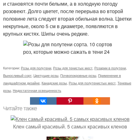
и становятся почти белыми, а в холодную погоду
розовеют. Долго цветет, после перерыва во второй
половине лета следует вторая обильная волна. Цветки
некрупные, около 5 см в диаметре, появляются в
крупных кистях. Шипы очень редкие.
Категории:
Розы для полутени
,
Розы для тенистых мест
,
Розарии в полутени
,
Выносливый сорт
,
Цветущие розы
,
Почвопокровные розы
,
Применение в
ландшафтном дизайне
,
Канадские розы
,
Розы для полутенистых мест
,
Теневые
розы
,
Недостаточная освещенность
Читайте также
Клен самый красивый. 5 самых красивых кленов