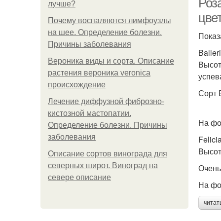
Роз
лучше?
цве
Почему воспаляются лимфоузлы
на шее. Определение болезни.
Показ
Причины заболевания
Baller
Вероника виды и сорта. Описание
Высот
растения вероника veronica
успев
происхождение
Сорт 
Лечение диффузной фиброзно-
кистозной мастопатии.
На фо
Определение болезни. Причины
заболевания
Felici
Высот
Описание сортов винограда для
северных широт. Виноград на
Очень
севере описание
На фот
читат