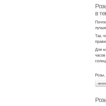
Розы
в т
Почти
лучше 
Так, 
прави
Для н
часов
солнца
Розы,
читат
Розы