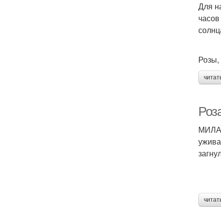
Для н
часов
солнца
Розы,
читат
Роза
МИЛАМ
ужива
загну
читат