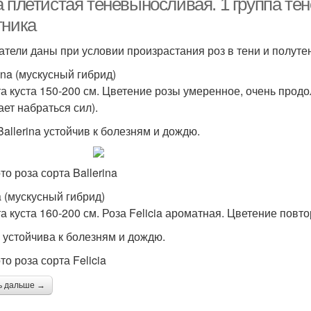
а плетистая теневыносливая. 1 группа те
тника
атели даны при условии произрастания роз в тени и полуте
ina (мускусный гибрид)
а куста 150-200 см. Цветение розы умеренное, очень продо
ает набраться сил).
Ballerina устойчив к болезням и дождю.
то роза сорта Ballerina
a (мускусный гибрид)
а куста 160-200 см. Роза Felicia ароматная. Цветение повто
 устойчива к болезням и дождю.
о роза сорта Felicia
ь дальше →