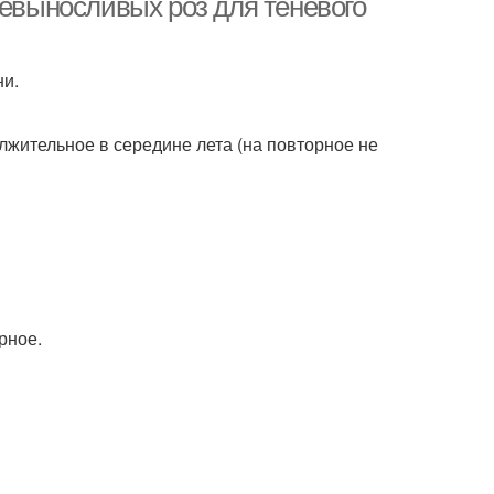
невыносливых роз для теневого
ни.
лжительное в середине лета (на повторное не
рное.