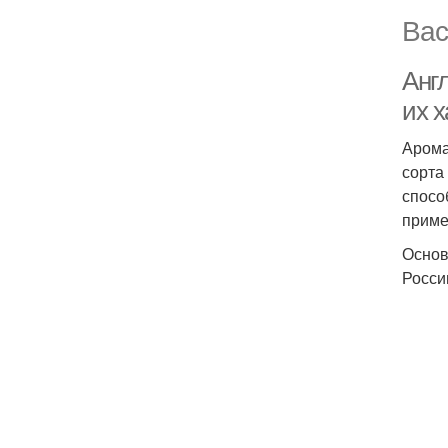
Вас
Анг
их 
Арома
сорта
спосо
приме
Основ
Росси