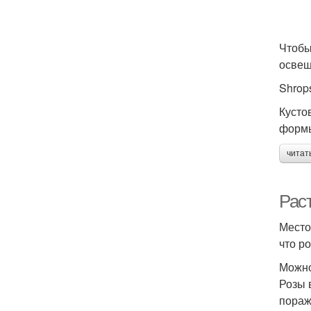
Чтобы
освещ
Shrop
Кусто
формы
читат
Раст
Место
что р
Можно
Розы 
пораж