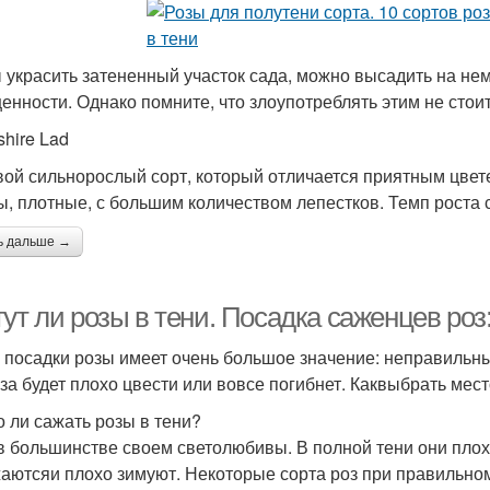
 украсить затененный участок сада, можно высадить на нем
енности. Однако помните, что злоупотреблять этим не стои
shire Lad
вой сильнорослый сорт, который отличается приятным цве
, плотные, с большим количеством лепестков. Темп роста с
ь дальше →
ут ли розы в тени. Посадка саженцев ро
 посадки розы имеет очень большое значение: неправильный
оза будет плохо цвести или вовсе погибнет. Каквыбрать мест
 ли сажать розы в тени?
в большинстве своем светолюбивы. В полной тени они плохо
аютсяи плохо зимуют. Некоторые сорта роз при правильном