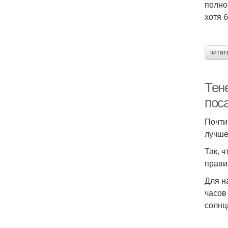
полно
хотя б
читат
Тене
пос
Почти
лучше 
Так, 
прави
Для н
часов
солнца