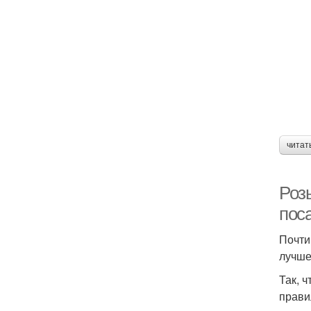
читат
Роз
пос
Почти
лучше 
Так, 
прави