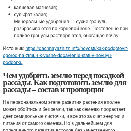
калиевая магнезия;
сульфат калия;
Минеральные удобрения — сухие гранулы —
разбрасываются по корневой зоне. Постепенно при
поливе гранулы растворяются, обогащая почву.
Источник:
https://dachnayazhizn.info/novosti/kak-podgotovit-
ogorod-na-zimu-i-k-vesne-dobavlenie-stati-v-novuyu-
podborku
Чем удобрить землю перед посадкой
рассады. Как подготовить землю для
рассады – состав и пропорции
На первоначальном этапе развития растения вполне
может обойтись и без земли, так как семечко прорастает,
дает семидольные листочки, и все это за счет энергии и
питания от самого семечка. Но в дальнейшем для
полноценного развития всходов без качественного