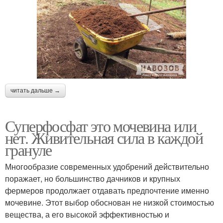
Калийные удобрения
Удобрения для сада
Универсальное
Удобрения для огорода
читать дальше →
удобрение
Суперфосфат это мочевина или
нет. Живительная сила в каждой
Удобрения для
грануле
Удобрение для огорода
подкормки
Многообразие современных удобрений действительно
поражает, но большинство дачников и крупных
фермеров продолжает отдавать предпочтение именно
Удобрения для садовых
Безопасные удобрения
мочевине. Этот выбор обоснован не низкой стоимостью
цветов
вещества, а его высокой эффективностью и