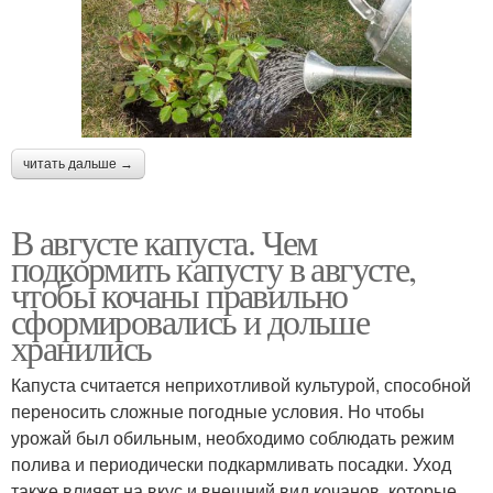
Водорастворимые
Азотистые удобрения
удобрения
Удобрение в домашних
Калийное удобрение
условиях
читать дальше →
В августе капуста. Чем
Калийно-фосфорные
подкормить капусту в августе,
Удобрения для томатов
удобрения
чтобы кочаны правильно
сформировались и дольше
хранились
Капуста считается неприхотливой культурой, способной
Удобрение для овощей
Удобрения в граммах
переносить сложные погодные условия. Но чтобы
урожай был обильным, необходимо соблюдать режим
полива и периодически подкармливать посадки. Уход
также влияет на вкус и внешний вид кочанов, которые