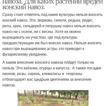
навоза. Для каких растений вреден
конский навоз.
Сразу стоит отметить под какие культуры нельзя вносить
конский навоз. Это: морковь, свекла, редька, редис,
Комплексное удобрение
Удобрение для роз
репа, хрен, сельдерей и петрушку навоз нельзя вносить
навоз ни с осени, ни с весны. Хотя их можно
выращивать на участках, где под культуры
предшествующии им был внесен навоз. Нельзя вносить
Профессиональные
Удобрения под розы
навоз при выращивании астры это приводит к
удобрения
фузариозному увяданию.
А каким внесение конского навоза пойдет только на
пользу. Это кабачки, огурцы и капуста. А также посадки
Фосфорно-калийные
Летние удобрения
пионов, розы, сирень, клематисы и георгины
удобрения
отблагодарят вас щедрым цветением за внесение
навоза.
Комплексные
Удобрения для капусты
удобрения