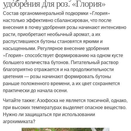
удобрения для роз. «Глория»
Удобрения для
Гранулированные
Состав органоминеральной подкормки «Глория»
комнатных цветов
удобрения
настолько эффективно сбалансирован, что после
внесения в почву удобрения розы начинают интенсивно
расти, приобретают необычный аромат, а их
Универсальные
Минеральные
распустившиеся бутоны становятся яркими и
удобрения
подкормки
насыщенными. Регулярное внесение удобрения
«Глория» способствует формированию на одном кусте
большего количества бутонов. Питательный раствор
благоприятно отражается и на продолжительности
Минеральное
Весенние удобрения
цветения — розы начинают формировать бутоны
удобрение
раньше положенного времени, а их цвет сохраняется
практически до начала осени.
Читайте также: Азофоска не является токсичной, однако,
при высоких температурах выделяет опасное вещество.
Удобрение для газона
Фосфорные удобрения
Нужно ли защищаться при использовании
агрохимиката?