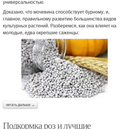
универсальностью.
Доказано, что мочевина способствует бурному, и,
Удобрения для цветов
Весенний удобрение
главное, правильному развитию большинства видов
культурных растений. Разберемся, как она влияет на
молодые, едва окрепшие саженцы:
Удобрения для
Удобрения по форме
раскисления
Долгоиграющие
Подобные удобрения
удобрения
читать дальше →
Гранулированное
Удобрение для цветов
удобрение
Подкормка роз и лучшие