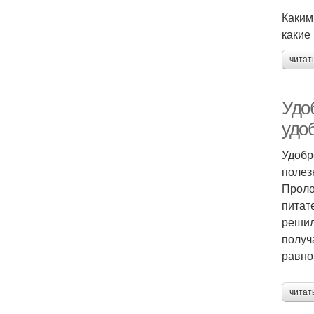
Каким
какие
читат
Удо
удо
Удобр
полез
Проло
питат
решил
получ
равно
читат