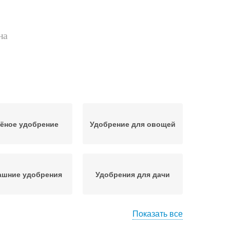
на
ёное удобрение
Удобрение для овощей
ашние удобрения
Удобрения для дачи
Показать все
рение для газона
Калийные удобрения