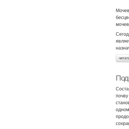
Мочев
бесцв
мочев
Сегод
являе
назна
читат
Под
Соста
почву
стано
одном
продо
сохра