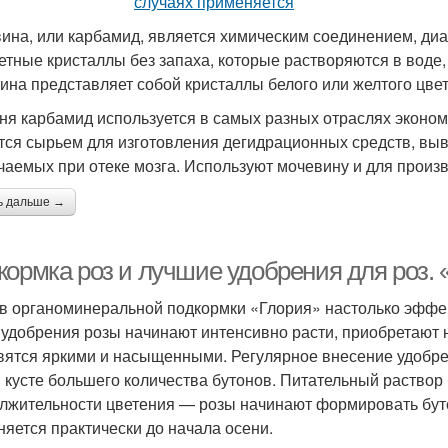
ина, или карбамид, является химическим соединением, диа
етные кристаллы без запаха, которые растворяются в воде,
ина представляет собой кристаллы белого или желтого цвет
ня карбамид используется в самых разных отраслях эконо
тся сырьем для изготовления дегидрационных средств, выв
чаемых при отеке мозга. Используют мочевину и для произ
ь дальше →
кормка роз и лучшие удобрения для роз. 
в органоминеральной подкормки «Глория» настолько эффек
 удобрения розы начинают интенсивно расти, приобретают
вятся яркими и насыщенными. Регулярное внесение удобр
 кусте большего количества бутонов. Питательный раствор 
лжительности цветения — розы начинают формировать бут
няется практически до начала осени.