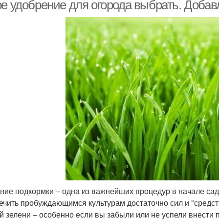
удобрения
ое удобрение для огорода выбрать. Добав
сфорные удобрения
Азотистые удобрения
Азо
ние подкормки – одна из важнейших процедур в начале сад
ечить пробуждающимся культурам достаточно сил и "средст
й зелени – особенно если вы забыли или не успели внести 