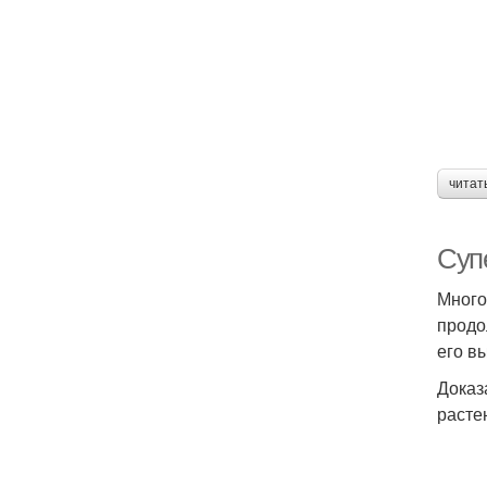
читат
Суп
Много
продо
его в
Доказ
расте