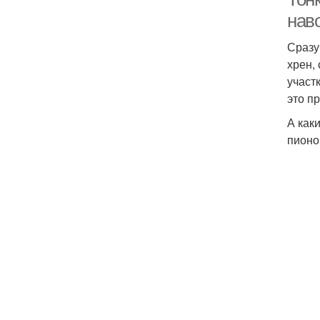
наво
Сразу 
хрен,
участ
это п
А как
пионо