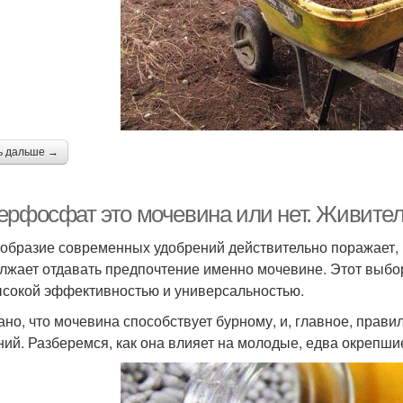
ь дальше →
ерфосфат это мочевина или нет. Живител
образие современных удобрений действительно поражает,
лжает отдавать предпочтение именно мочевине. Этот выбор
ысокой эффективностью и универсальностью.
ано, что мочевина способствует бурному, и, главное, прав
ний. Разберемся, как она влияет на молодые, едва окрепш