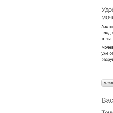
Удо
моч
Азотн
плодо
тольк
Мочев
уже о
разру
читат
Вас
Тонк