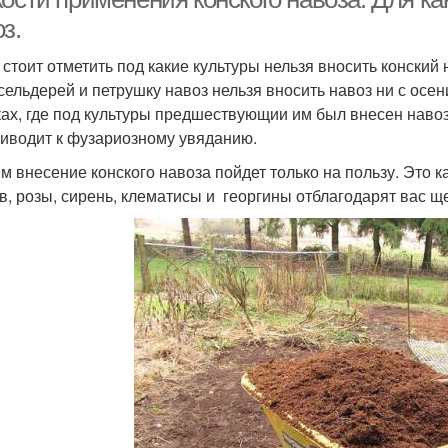
з.
стоит отметить под какие культуры нельзя вносить конский н
 сельдерей и петрушку навоз нельзя вносить навоз ни с осе
ках, где под культуры предшествующии им был внесен наво
риводит к фузариозному увяданию.
им внесение конского навоза пойдет только на пользу. Это к
в, розы, сирень, клематисы и георгины отблагодарят вас 