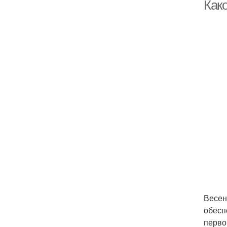
Как
Фо
Весен
обесп
перво