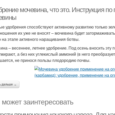
брение мочевина, что это. Инструкция п
евины
ые удобрения способствуют активному развитию только зеле
ношения их уже не вносят – мочевина будет затормаживать
о на этапе активного наращивания ботвы.
ина – весеннее, летнее удобрение. Под осень вносить эту
тмирают, а без них углекислый аммоний (в него преобразуе
шается, не принося пользы плодородию почвы.
ь дальше →
 может заинтересовать
ости применения конского навоза. Для ка