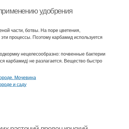
о применению удобрения
ной части, ботвы. На поре цветения,
 эти процессы. Поэтому карбамид используется
 подкормку нецелесообразно: почвенные бактерии
тся карбамид) не разлагается. Вещество быстро
ких растений вреден конский