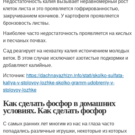
Недостаточность калия вызывает неравномерный рост
клеток листа и это проявляется гофрированностью,
закручиванием кончиков. У картофеля проявляется
бронзовость листвы.
Наиболее часто недостаточность проявляется на кислых
и песчаных почвах.
Сад реагирует на нехватку калия истончением молодых
веток. В этом случае исключают азотистые подкормки и
добавляют калийные.
Источник:
https://dachnayazhizn.info/stati/skolko-sulfata-
kaliya-v-stolovoy-lozhke-skolko-gramm-udobreniy-v-
stolovoy-lozhke
Как сделать фосфор в домашних
условиях. Как сделать фосфор
С самых ранних лет многим из нас на глаза часто
попадались различные игрушки, некоторые из которых