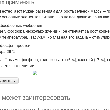
 их применять
звестно, азот нужен растениям для роста зеленой массы – п
к основных элементов питания, но не все дачники понимают
фосфорных удобрений
е у фосфора несколько функций: он отвечает за рост корне
м температурам, засухам, но главная его задача – стимулир
фосфат простой
ра 26 %.
 : Помимо фосфора, содержит азот (6 %), кальций (17 %), се
вается растениями.
ь дальше →
 может заинтересовать
густе капуста. Чем подкормить капусту в