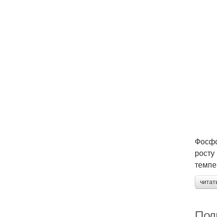
Фосфо
росту
темпе
читат
Под