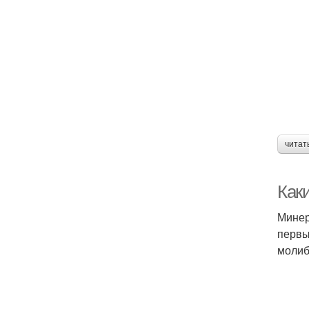
читат
Как
Минер
первы
молиб