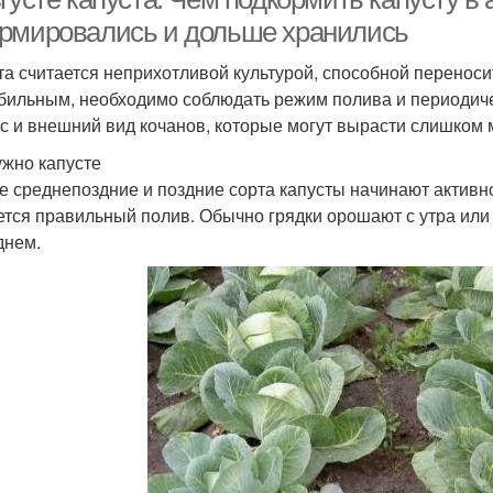
рмировались и дольше хранились
та считается неприхотливой культурой, способной перенос
бильным, необходимо соблюдать режим полива и периодиче
ус и внешний вид кочанов, которые могут вырасти слишком 
ужно капусте
е среднепоздние и поздние сорта капусты начинают активно
ется правильный полив. Обычно грядки орошают с утра или
днем.