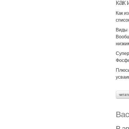
как
Как и
списо
Виды 
Вообщ
низки
Супер
Фосфо
Плюсы
усваи
читат
Вас
В ав