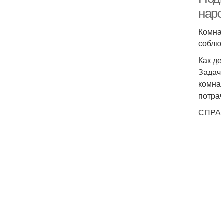
нар
Комна
соблю
Как д
Задач
комна
потра
СПРАВ