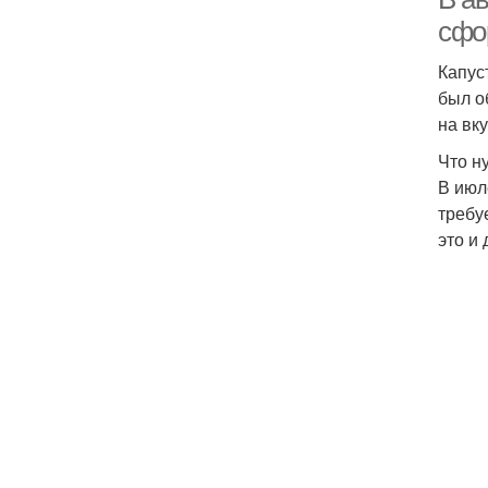
сфо
Капус
был о
на вк
Что н
В июл
требу
это и 