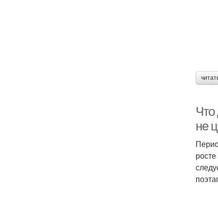
читат
Что
не 
Перио
росте
следу
поэта