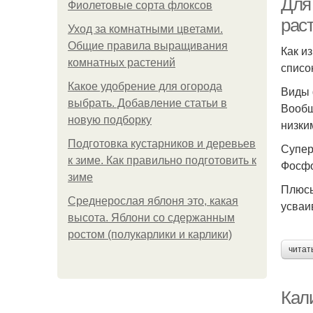
Для
Фиолетовые сорта флоксов
рас
Уход за комнатными цветами.
Общие правила выращивания
Как и
комнатных растений
списо
Какое удобрение для огорода
Виды 
выбрать. Добавление статьи в
Вообщ
новую подборку
низки
Подготовка кустарников и деревьев
Супер
к зиме. Как правильно подготовить к
Фосфо
зиме
Плюсы
Среднерослая яблоня это, какая
усваи
высота. Яблони со сдержанным
ростом (полукарлики и карлики)
читат
Кал