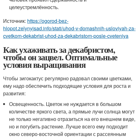
целеустремлённость.
Источник:
https://ogorod-bez-
hlopot.zelynyjsad.info/stati/uhod-v-domashnih-usloviyah-za-
cvetkom-dekabrist-uhod-za-dekabristom-posle-cveteniya
Как ухаживать за декабристом,
чтобы он зацвел. Оптимальные
условия выращивания
Чтобы зигокактус регулярно радовал своими цветками,
ему надо обеспечить подходящие условия для роста и
развития:
Освещенность. Цветок не нуждается в большом
количестве яркого света, а прямые лучи солнца могут
не только негативно отразиться на его внешнем виде,
но и погубить растение. Лучше всего ему подходит
окно северо-восточной ориентации с рассеянным