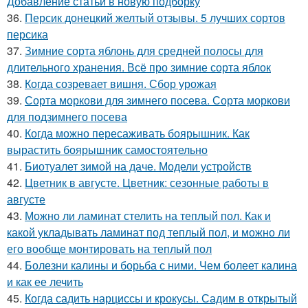
Добавление статьи в новую подборку
36.
Персик донецкий желтый отзывы. 5 лучших сортов
персика
37.
Зимние сорта яблонь для средней полосы для
длительного хранения. Всё про зимние сорта яблок
38.
Когда созревает вишня. Сбор урожая
39.
Сорта моркови для зимнего посева. Сорта моркови
для подзимнего посева
40.
Когда можно пересаживать боярышник. Как
вырастить боярышник самостоятельно
41.
Биотуалет зимой на даче. Модели устройств
42.
Цветник в августе. Цветник: сезонные работы в
августе
43.
Можно ли ламинат стелить на теплый пол. Как и
какой укладывать ламинат под теплый пол, и можно ли
его вообще монтировать на теплый пол
44.
Болезни калины и борьба с ними. Чем болеет калина
и как ее лечить
45.
Когда садить нарциссы и крокусы. Садим в открытый