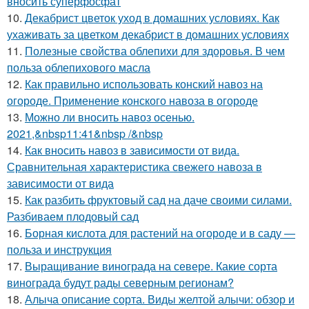
вносить суперфосфат
10.
Декабрист цветок уход в домашних условиях. Как
ухаживать за цветком декабрист в домашних условиях
11.
Полезные свойства облепихи для здоровья. В чем
польза облепихового масла
12.
Как правильно использовать конский навоз на
огороде. Применение конского навоза в огороде
13.
Можно ли вносить навоз осенью.
2021,&nbsp11:41&nbsp /&nbsp
14.
Как вносить навоз в зависимости от вида.
Сравнительная характеристика свежего навоза в
зависимости от вида
15.
Как разбить фруктовый сад на даче своими силами.
Разбиваем плодовый сад
16.
Борная кислота для растений на огороде и в саду —
польза и инструкция
17.
Выращивание винограда на севере. Какие сорта
винограда будут рады северным регионам?
18.
Алыча описание сорта. Виды желтой алычи: обзор и