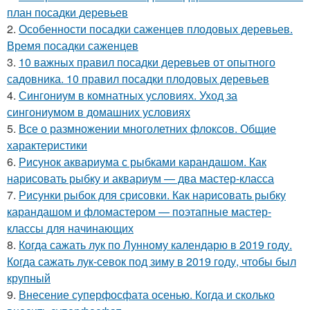
план посадки деревьев
2.
Особенности посадки саженцев плодовых деревьев.
Время посадки саженцев
3.
10 важных правил посадки деревьев от опытного
садовника. 10 правил посадки плодовых деревьев
4.
Сингониум в комнатных условиях. Уход за
сингониумом в домашних условиях
5.
Все о размножении многолетних флоксов. Общие
характеристики
6.
Рисунок аквариума с рыбками карандашом. Как
нарисовать рыбку и аквариум — два мастер-класса
7.
Рисунки рыбок для срисовки. Как нарисовать рыбку
карандашом и фломастером — поэтапные мастер-
классы для начинающих
8.
Когда сажать лук по Лунному календарю в 2019 году.
Когда сажать лук-севок под зиму в 2019 году, чтобы был
крупный
9.
Внесение суперфосфата осенью. Когда и сколько