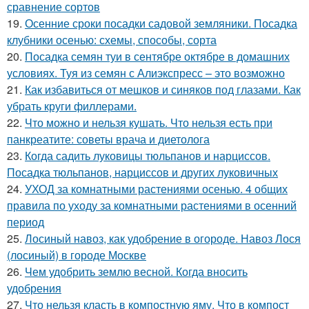
сравнение сортов
19.
Осенние сроки посадки садовой земляники. Посадка
клубники осенью: схемы, способы, сорта
20.
Посадка семян туи в сентябре октябре в домашних
условиях. Туя из семян с Алиэкспресс – это возможно
21.
Как избавиться от мешков и синяков под глазами. Как
убрать круги филлерами.
22.
Что можно и нельзя кушать. Что нельзя есть при
панкреатите: советы врача и диетолога
23.
Когда садить луковицы тюльпанов и нарциссов.
Посадка тюльпанов, нарциссов и других луковичных
24.
УХОД за комнатными растениями осенью. 4 общих
правила по уходу за комнатными растениями в осенний
период
25.
Лосиный навоз, как удобрение в огороде. Навоз Лося
(лосиный) в городе Москве
26.
Чем удобрить землю весной. Когда вносить
удобрения
27.
Что нельзя класть в компостную яму. Что в компост