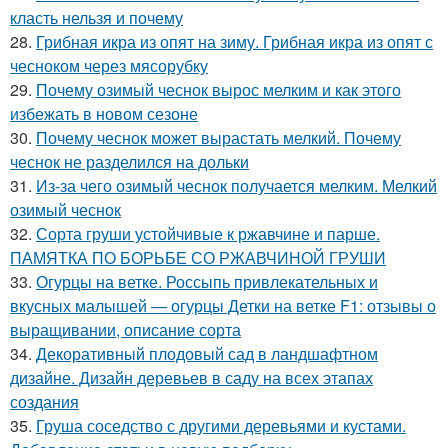
класть нельзя и почему
28.
Грибная икра из опят на зиму. Грибная икра из опят с
чесноком через мясорубку
29.
Почему озимый чеснок вырос мелким и как этого
избежать в новом сезоне
30.
Почему чеснок может вырастать мелкий. Почему
чеснок не разделился на дольки
31.
Из-за чего озимый чеснок получается мелким. Мелкий
озимый чеснок
32.
Сорта груши устойчивые к ржавчине и парше.
ПАМЯТКА ПО БОРЬБЕ СО РЖАВЧИНОЙ ГРУШИ
33.
Огурцы на ветке. Россыпь привлекательных и
вкусных малышей — огурцы Детки на ветке F1: отзывы о
выращивании, описание сорта
34.
Декоративный плодовый сад в ландшафтном
дизайне. Дизайн деревьев в саду на всех этапах
создания
35.
Груша соседство с другими деревьями и кустами.