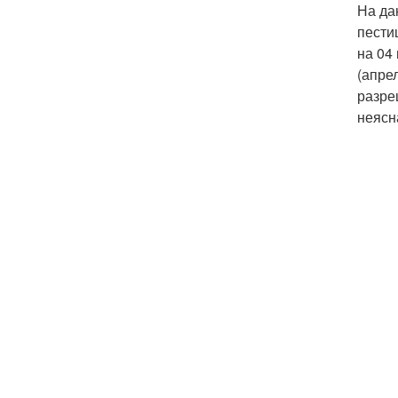
На да
пести
на 04
(апре
разре
неясн