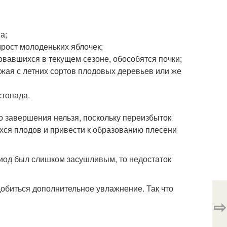
а;
ирост молоденьких яблочек;
ровавшихся в текущем сезоне, обособятся почки;
жая с летних сортов плодовых деревьев или же
стопада.
го завершения нельзя, поскольку переизбыток
хся плодов и привести к образованию плесени
риод был слишком засушливым, то недостаток
добиться дополнительное увлажнение. Так что
⇨