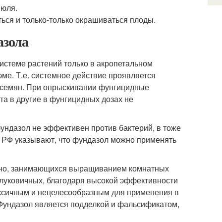
июля.
ться и только-только окрашиваться плоды.
азола
стеме растений только в акропетальном
эме. Т.е. системное действие проявляется
е семян. При опрыскивании фунгицидные
та в другие в фунгицидных дозах не
фундазол не эффективен против бактерий, в тоже
 РФ указывают, что фундазол можно применять
енно, занимающихся выращиванием комнатных
 луковичных, благодаря высокой эффективности
оксичным и нецелесообразным для применения в
Фундазол является подделкой и фальсификатом,