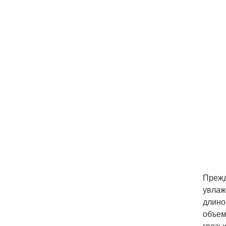
Прежд
увлаж
длино
объем
грязь