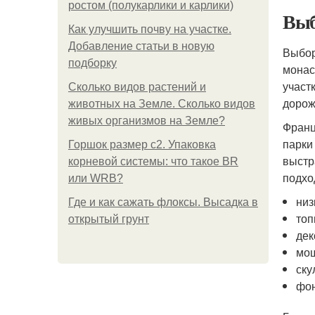
ростом (полукарлики и карлики)
Выб
Как улучшить почву на участке.
Добавление статьи в новую
Выбор
подборку
монас
участ
Сколько видов растений и
дорож
животных на Земле. Сколько видов
живых организмов на Земле?
Франц
парки
Горшок размер с2. Упаковка
выстр
корневой системы: что такое BR
подхо
или WRB?
низ
Где и как сажать флоксы. Высадка в
топ
открытый грунт
дек
мощ
ску
фон