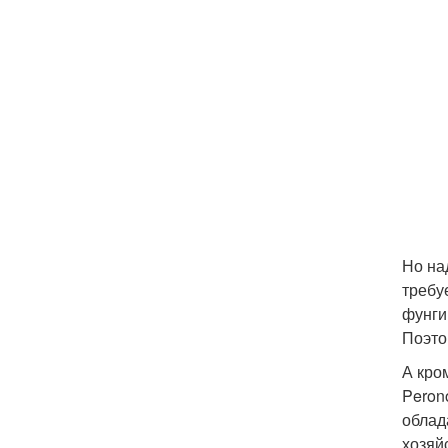
Но на
требу
фунги
Поэто
А кро
Peron
облад
хозяй