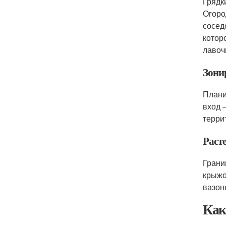
Грядк
Огоро
сосед
котор
лавоч
Зони
Плани
вход 
терри
Раст
Грани
крыжо
вазон
Как