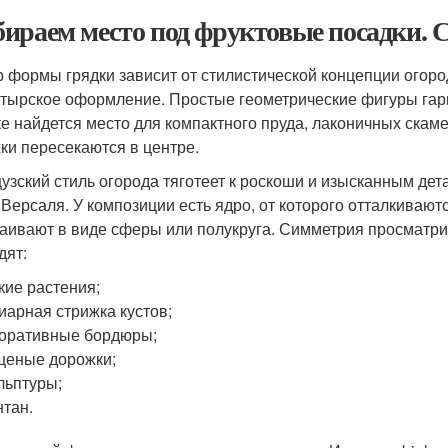
ираем место под фруктовые посадки. 
 формы грядки зависит от стилистической концепции огор
тырское оформление. Простые геометрические фигуры гар
ке найдется место для компактного пруда, лаконичных скам
ки пересекаются в центре.
узский стиль огорода тяготеет к роскоши и изысканным д
 Версаля. У композиции есть ядро, от которого отталкиваю
аивают в виде сферы или полукруга. Симметрия просматрив
дят:
кие растения;
иарная стрижка кустов;
оративные бордюры;
еные дорожки;
льптуры;
тан.