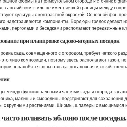
и разной формы на прямоугольном огороде Источник biglan
д в английском стиле не имеет четкой границы между сов
ствуют культуры с контрастной окраской. Основной фон прос
ого надстраиваются компоненты. Бордюры грядок делают из
ками, перголами и беседками располагают передвижные к
рование при планировке садово-ягодных посадок
ровка сада, совмещенного с огородом, требует четкого ра
– это лицо композиции, поэтому здесь располагают газон, н
тории понадобятся зоны отдыха, посадочная и хозяйственн
ения
цы между функциональными частями сада и огорода засажи
вника, малины и смородины подстригают для сохранения д
ы с крупными растениями. Ширмы, шпалеры с вьющимися ку
 часто поливать яблоню после посадки