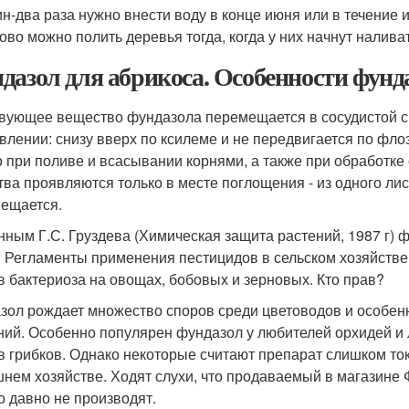
н-два раза нужно внести воду в конце июня или в течение 
ово можно полить деревья тогда, когда у них начнут налива
дазол для абрикоса. Особенности фунд
вующее вещество фундазола перемещается в сосудистой си
влении: снизу вверх по ксилеме и не передвигается по фло
о при поливе и всасывании корнями, а также при обработк
тва проявляются только в месте поглощения - из одного лис
ещается.
нным Г.С. Груздева (Химическая защита растений, 1987 г) 
 Регламенты применения пестицидов в сельском хозяйстве
в бактериоза на овощах, бобовых и зерновых. Кто прав?
зол рождает множество споров среди цветоводов и особ
ний. Особенно популярен фундазол у любителей орхидей и
в грибков. Однако некоторые считают препарат слишком т
нем хозяйстве. Ходят слухи, что продаваемый в магазине 
го давно не производят.