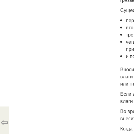
Сущес
пер
вто
тре
чет
при
и п
Вноси
влаги
или г
Если 
влаги
Во вр
внеси
⇦
Когда