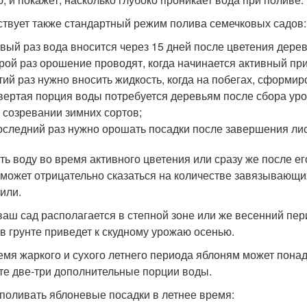
твует также стандартный режим полива семечковых садов:
вый раз вода вносится через 15 дней после цветения дерев
рой раз орошение проводят, когда начинается активный пр
тий раз нужно вносить жидкость, когда на побегах, сформи
вертая порция воды потребуется деревьям после сбора уро
 созревании зимних сортов;
оследний раз нужно орошать посадки после завершения ли
ть воду во время активного цветения или сразу же после е
 может отрицательно сказаться на количестве завязывающи
нили.
ваш сад располагается в степной зоне или же весенний пе
 в грунте приведет к скудному урожаю осенью.
емя жаркого и сухого летнего периода яблоням может пона
те две-три дополнительные порции воды.
 поливать яблоневые посадки в летнее время: