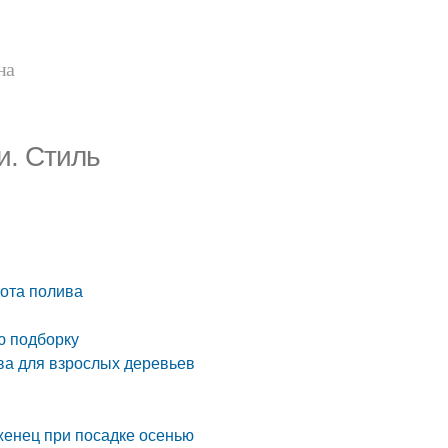
на
и. Стиль
тота полива
ю подборку
ва для взрослых деревьев
аженец при посадке осенью