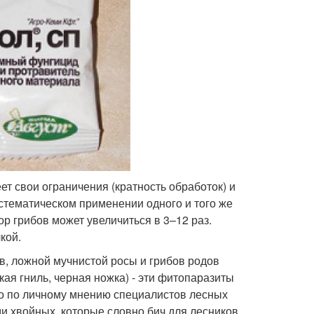
ет свои ограничения (кратность обработок) и
стематическом применении одного и того же
ор грибов может увеличиться в 3–12 раз.
кой.
в, ложной мучнистой росы и грибов родов
гкая гниль, черная ножка) - эти фитопаразиты
что по личному мнению специалистов лесных
и хвойных, которые словно бич для лесников.