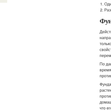
Оди
Раз
Фун
Дейст
напра
тольк
свойс
перем
По да
время
проти
Фунда
расте
проти
домаш
что е