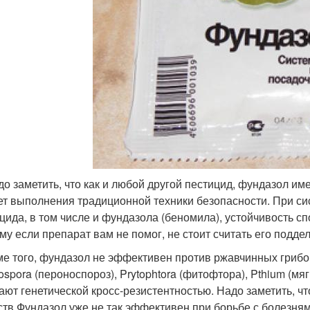
до заметить, что как и любой другой пестицид, фундазол име
ет выполнения традиционной техники безопасности. При си
цида, в том числе и фундазола (беномила), устойчивость сп
му если препарат вам не помог, не стоит считать его поддел
ме того, фундазол не эффективен против ржавчинных грибо
ospora (пероноспороз), Prytophtora (фитофтора), Pthium (мя
ают генетической кросс-резистентностью. Надо заметить, 
ств Фундазол уже не так эффективен при борьбе с болезням