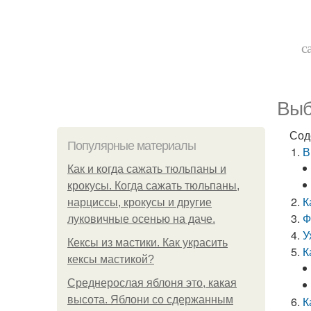
с
Выб
Сод
Популярные материалы
В
Как и когда сажать тюльпаны и
крокусы. Когда сажать тюльпаны,
К
нарциссы, крокусы и другие
Ф
луковичные осенью на даче.
У
Кексы из мастики. Как украсить
К
кексы мастикой?
Среднерослая яблоня это, какая
высота. Яблони со сдержанным
К