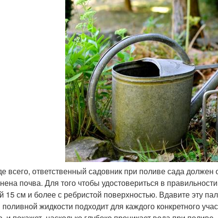
е всего, ответственный садовник при поливе сада должен о
нена почва. Для того чтобы удостовериться в правильност
й 15 см и более с ребристой поверхностью. Вдавите эту пал
 поливной жидкости подходит для каждого конкретного участ
ю, и покажет, насколько глубоко проникает вода при поливе.