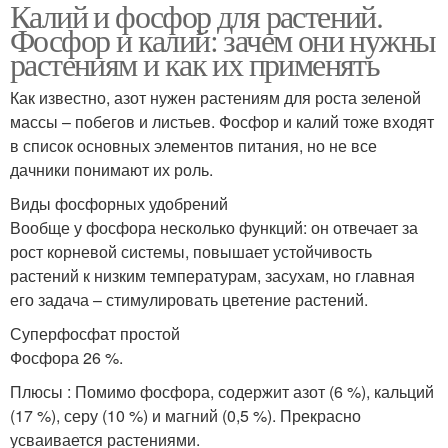
Калий и фосфор для растений.
Водорастворимые
Фосфорное удобрение
Фосфор и калий: зачем они нужны
удобрения
растениям и как их применять
Как известно, азот нужен растениям для роста зеленой
Удобрение в домашних
массы – побегов и листьев. Фосфор и калий тоже входят
Калийное удобрение
условиях
в список основных элементов питания, но не все
дачники понимают их роль.
Виды фосфорных удобрений
Минеральные
Фосфорно-калийные
Вообще у фосфора несколько функций: он отвечает за
удобрения
удобрения
рост корневой системы, повышает устойчивость
растений к низким температурам, засухам, но главная
его задача – стимулировать цветение растений.
Суперфосфат простой
Удобрения для томатов
Фосфора 26 %.
Плюсы : Помимо фосфора, содержит азот (6 %), кальций
(17 %), серу (10 %) и магний (0,5 %). Прекрасно
усваивается растениями.