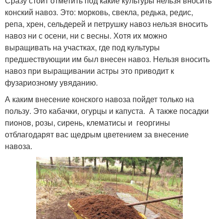
Сразу стоит отметить под какие культуры нельзя вносить
конский навоз. Это: морковь, свекла, редька, редис,
репа, хрен, сельдерей и петрушку навоз нельзя вносить
навоз ни с осени, ни с весны. Хотя их можно
выращивать на участках, где под культуры
предшествующии им был внесен навоз. Нельзя вносить
навоз при выращивании астры это приводит к
фузариозному увяданию.
А каким внесение конского навоза пойдет только на
пользу. Это кабачки, огурцы и капуста. А также посадки
пионов, розы, сирень, клематисы и георгины
отблагодарят вас щедрым цветением за внесение
навоза.