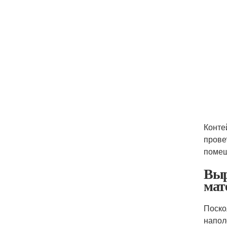
Конте
прове
помещ
Выр
мат
Поско
напол