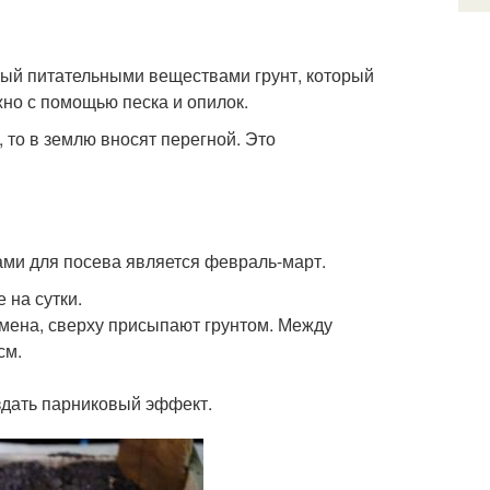
тый питательными веществами грунт, который
но с помощью песка и опилок.
, то в землю вносят перегной. Это
ми для посева является февраль-март.
 на сутки.
емена, сверху присыпают грунтом. Между
см.
здать парниковый эффект.