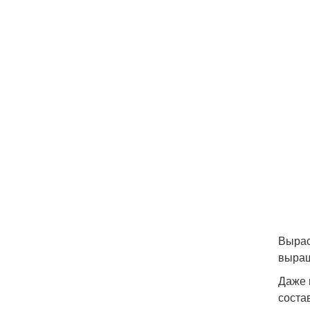
Вырас
выращ
Даже 
соста