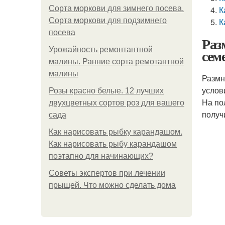
Сорта моркови для зимнего посева.
К
Сорта моркови для подзимнего
К
посева
Раз
Урожайность ремонтантной
сем
малины. Ранние сорта ремотантной
малины
Размн
услов
Розы красно белые. 12 лучших
На по
двухцветных сортов роз для вашего
получи
сада
Как нарисовать рыбку карандашом.
Как нарисовать рыбу карандашом
поэтапно для начинающих?
Советы экспертов при лечении
прыщей. Что можно сделать дома