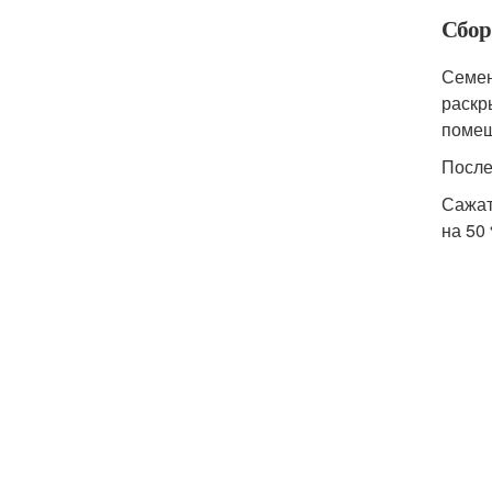
Сбор 
Семен
раскр
помещ
После
Сажат
на 50