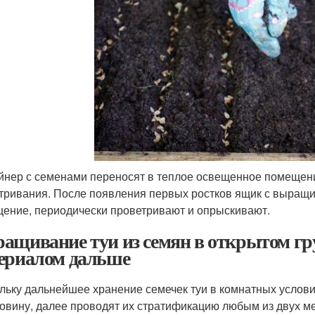
йнер с семенами переносят в теплое освещенное помещени
тривания. После появления первых ростков ящик с выращи
ение, периодически проветривают и опрыскивают.
ащивание туи из семян в открытом гру
ериалом дальше
льку дальнейшее хранение семечек туи в комнатных услови
овину, далее проводят их стратификацию любым из двух ме