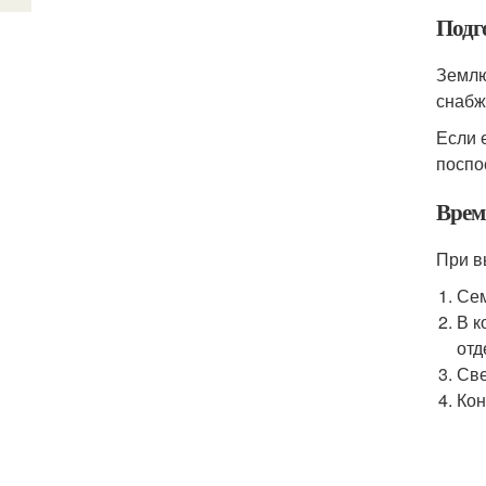
Подг
Землю
снабж
Если 
поспо
Время
При в
Сем
В к
отд
Све
Кон