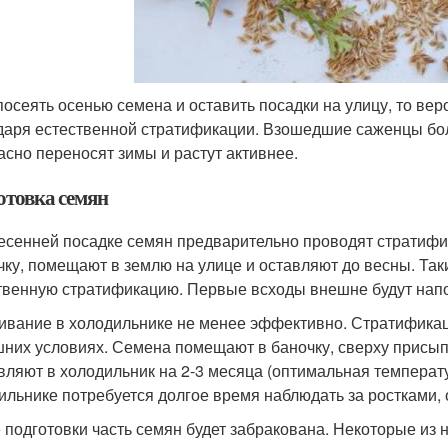
посеять осенью семена и оставить посадки на улицу, то в
даря естественной стратификации. Взошедшие саженцы бол
асно переносят зимы и растут активнее.
отовка семян
есенней посадке семян предварительно проводят стратиф
чку, помещают в землю на улице и оставляют до весны. Та
твенную стратификацию. Первые всходы внешне будут напо
ивание в холодильнике не менее эффективно. Стратификац
них условиях. Семена помещают в баночку, сверху присып
вляют в холодильник на 2-3 месяца (оптимальная температу
ильнике потребуется долгое время наблюдать за ростками,
 подготовки часть семян будет забракована. Некоторые из н