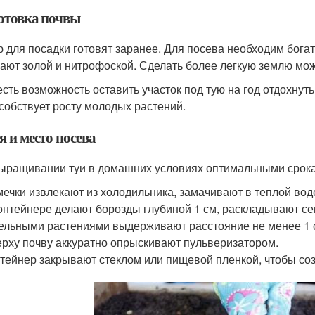
отовка почвы
 для посадки готовят заранее. Для посева необходим бога
ают золой и нитрофоской. Сделать более легкую землю мож
есть возможность оставить участок под тую на год отдохнуть
собствует росту молодых растений.
 и место посева
ыращивании туи в домашних условиях оптимальными срока
ечки извлекают из холодильника, замачивают в теплой воде
онтейнере делают борозды глубиной 1 см, раскладывают с
ельными растениями выдерживают расстояние не менее 1 
рху почву аккуратно опрыскивают пульверизатором.
тейнер закрывают стеклом или пищевой пленкой, чтобы со