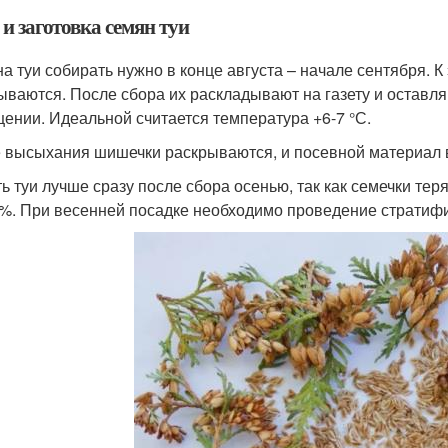
и заготовка семян туи
а туи собирать нужно в конце августа – начале сентября. 
ываются. После сбора их раскладывают на газету и остав
ении. Идеальной считается температура +6-7 °С.
 высыхания шишечки раскрываются, и посевной материал в
ь туи лучше сразу после сбора осенью, так как семечки тер
 %. При весенней посадке необходимо проведение стратиф