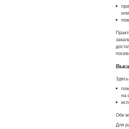
при
или
пом
Практ
закал
доста
посев
Выса
Здесь
пом
на 
исп
Обе м
Для р