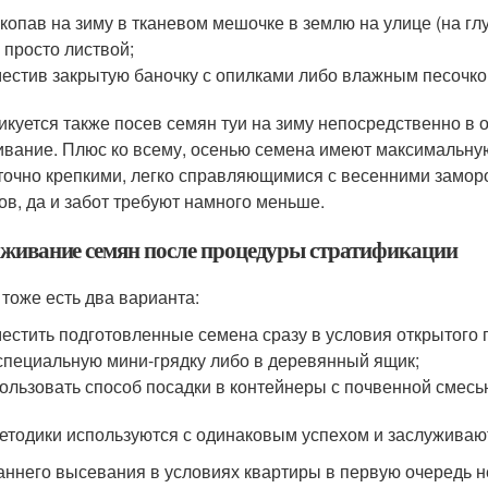
копав на зиму в тканевом мешочке в землю на улице (на гл
 просто листвой;
естив закрытую баночку с опилками либо влажным песочком
икуется также посев семян туи на зиму непосредственно в о
ивание. Плюс ко всему, осенью семена имеют максимальную
точно крепкими, легко справляющимися с весенними замор
ов, да и забот требуют намного меньше.
живание семян после процедуры стратификации
 тоже есть два варианта:
естить подготовленные семена сразу в условия открытого г
специальную мини-грядку либо в деревянный ящик;
ользовать способ посадки в контейнеры с почвенной смесь
етодики используются с одинаковым успехом и заслуживаю
аннего высевания в условиях квартиры в первую очередь 