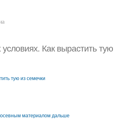
на
условиях. Как вырастить тую
ить тую из семечки
с посевным материалом дальше