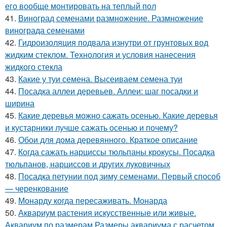
его вообще монтировать на теплый пол
41.
Виноград семенами размножение. Размножение
винограда семенами
42.
Гидроизоляция подвала изнутри от грунтовых вод
жидким стеклом. Технология и условия нанесения
жидкого стекла
43.
Какие у туи семена. Высеиваем семена туи
44.
Посадка аллеи деревьев. Аллеи: шаг посадки и
ширина
45.
Какие деревья можно сажать осенью. Какие деревья
и кустарники лучше сажать осенью и почему?
46.
Обои для дома деревянного. Краткое описание
47.
Когда сажать нарциссы тюльпаны крокусы. Посадка
тюльпанов, нарциссов и других луковичных
48.
Посадка петунии под зиму семенами. Первый способ
— черенкование
49.
Монарду когда пересаживать. Монарда
50.
Аквариум растения искусственные или живые.
Аквариум по размерам Размеры аквариума с расчетом