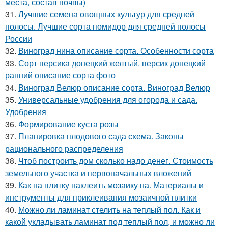
места, состав почвы)
31.
Лучшие семена овощных культур для средней
полосы. Лучшие сорта помидор для средней полосы
России
32.
Виноград нина описание сорта. Особенности сорта
33.
Сорт персика донецкий желтый. персик донецкий
ранний описание сорта фото
34.
Виноград Велюр описание сорта. Виноград Велюр
35.
Универсальные удобрения для огорода и сада.
Удобрения
36.
Формирование куста розы
37.
Планировка плодового сада схема. Законы
рационального распределения
38.
Чтоб построить дом сколько надо денег. Стоимость
земельного участка и первоначальных вложений
39.
Как на плитку наклеить мозаику на. Материалы и
инструменты для приклеивания мозаичной плитки
40.
Можно ли ламинат стелить на теплый пол. Как и
какой укладывать ламинат под теплый пол, и можно ли