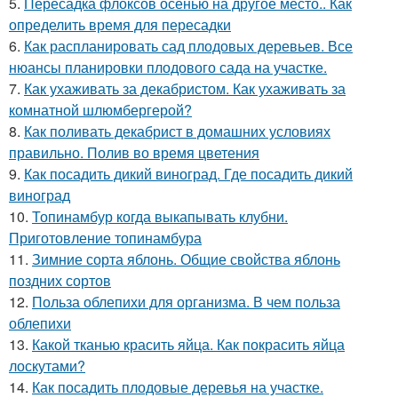
5.
Пересадка флоксов осенью на другое место.. Как
определить время для пересадки
6.
Как распланировать сад плодовых деревьев. Все
нюансы планировки плодового сада на участке.
7.
Как ухаживать за декабристом. Как ухаживать за
комнатной шлюмбергерой?
8.
Как поливать декабрист в домашних условиях
правильно. Полив во время цветения
9.
Как посадить дикий виноград. Где посадить дикий
виноград
10.
Топинамбур когда выкапывать клубни.
Приготовление топинамбура
11.
Зимние сорта яблонь. Общие свойства яблонь
поздних сортов
12.
Польза облепихи для организма. В чем польза
облепихи
13.
Какой тканью красить яйца. Как покрасить яйца
лоскутами?
14.
Как посадить плодовые деревья на участке.