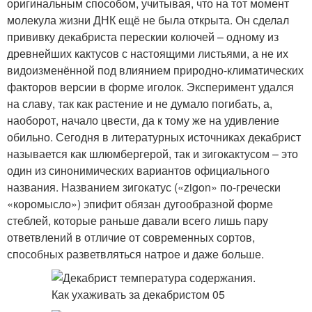
оригинальным способом, учитывая, что на тот момент
молекула жизни ДНК ещё не была открыта. Он сделал
прививку декабриста перескии колючей – одному из
древнейших кактусов с настоящими листьями, а не их
видоизменённой под влиянием природно-климатических
факторов версии в форме иголок. Эксперимент удался
на славу, так как растение и не думало погибать, а,
наоборот, начало цвести, да к тому же на удивление
обильно. Сегодня в литературных источниках декабрист
называется как шлюмбергерой, так и зигокактусом – это
один из синонимических вариантов официального
названия. Названием зигокатус («zigon» по-гречески
«коромысло») эпифит обязан дугообразной форме
стеблей, которые раньше давали всего лишь пару
ответвлений в отличие от современных сортов,
способных разветвляться натрое и даже больше.