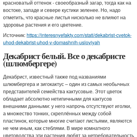
красноватый оттенок - своеобразный загар, тогда как на
востоке, западе и севере кустики зеленее. Но, надо
отметить, что красные листья нисколько не влияют на
здоровье растения и его цветение.
Источник:
https://interesnyefakty.com/stati/dekabrist-cvetok-
uhod-dekabrist-uhod-v-domashnih-usloviyah
Декабрист белый. Все о декабристе
(шлюмбергере)
Декабрист, известный также под названиями
шлюмбергера и зигокактус – один из самых необычных
представителей семейства кактусовые. Этот цветок
обладает абсолютно нетипичными для кактусов
внешними данными: у него напрочь отсутствуют иголки,
а множество тонких, скреплённых между собой
пластинок, которые многие считают листьями, являются
не чем иным, как стеблями. В мире комнатного
цветоводства эти растения любят за нетребовательность