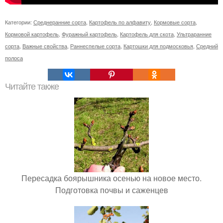
Категории:
Среднеранние сорта
,
Картофель по алфавиту
,
Кормовые сорта
,
Кормовой картофель
,
Фуражный картофель
,
Картофель для скота
,
Ультраранние
сорта
,
Важные свойства
,
Раннеспелые сорта
,
Картошки для подмосковья
,
Средний
полоса
Читайте также
Пересадка боярышника осенью на новое место.
Подготовка почвы и саженцев