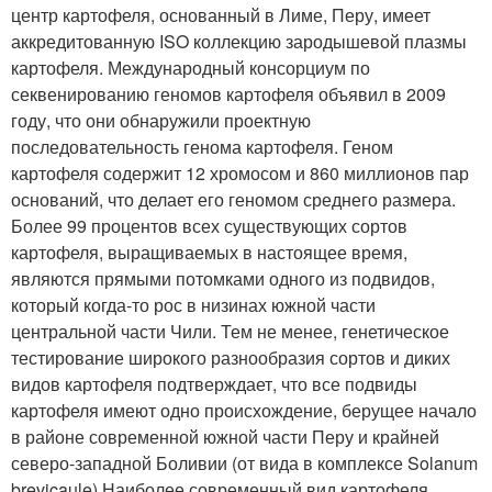
центр картофеля, основанный в Лиме, Перу, имеет
аккредитованную ISO коллекцию зародышевой плазмы
картофеля. Международный консорциум по
секвенированию геномов картофеля объявил в 2009
году, что они обнаружили проектную
последовательность генома картофеля. Геном
картофеля содержит 12 хромосом и 860 миллионов пар
оснований, что делает его геномом среднего размера.
Более 99 процентов всех существующих сортов
картофеля, выращиваемых в настоящее время,
являются прямыми потомками одного из подвидов,
который когда-то рос в низинах южной части
центральной части Чили. Тем не менее, генетическое
тестирование широкого разнообразия сортов и диких
видов картофеля подтверждает, что все подвиды
картофеля имеют одно происхождение, берущее начало
в районе современной южной части Перу и крайней
северо-западной Боливии (от вида в комплексе Solanum
brevicaule) Наиболее современный вид картофеля,