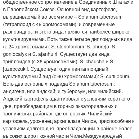
общественное сопротивление в Соединенных Штатах и
в Европейском Союзе. Основной вид картофеля,
выращиваемый во всем мире – Solanum tuberosum
(тетраплоид с 48 хромосомами), и современные
разновидности этого вида являются наиболее широко
культивируемыми. Есть также четыре диплоидных вида
(с 24 хромосомами): S. stenotomum, S. phureja, S.
goniocalyx и S. ajanhuiri. Существует два вида
триплоидов (с 36 хромосомами): S. chaucha и S.
juzepczukii. Существует один пентаплоидный
культивируемый вид (с 60 хромосомами): S. curtilobum.
Есть два основных подвида Solanum tuberosum:
андигена, или андский; и туберозум, или чилийский.
Андский картофель адаптирован к условиям короткого
дня, преобладающим в горных экваториальных и
тропических районах, где он возник; Чилийский
картофель, уроженец архипелага Чилоэ, приспособлен к
условиям долгого дня, преобладающим в районе более
высоких широт южной части Чили.
Международный