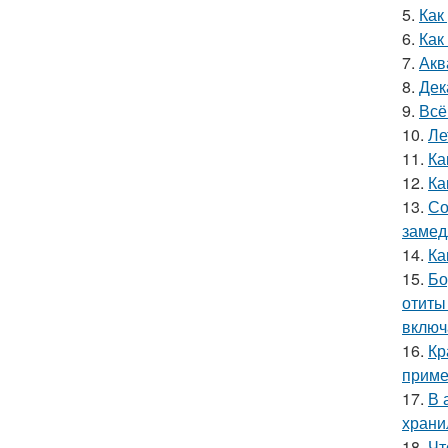
5.
Как
6.
Как
7.
Акв
8.
Дек
9.
Всё
10.
Ле
11.
Ка
12.
Ка
13.
Со
замед
14.
Ка
15.
Бо
отиты
включ
16.
Кр
прим
17.
В 
храни
18.
Чт