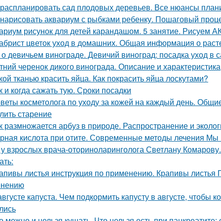
 распланировать сад плодовых деревьев. Все нюансы плани
 нарисовать аквариум с рыбками ребенку. Пошаговый проц
ариум рисунок для детей карандашом. 5 занятие. Рисуем
абрист цветок уход в домашних. Общая информация о раст
 о девичьем винограде. Девичий виноград: посадка уход в с
тний черенок дикого винограда. Описание и характеристика
кой тканью красить яйца. Как покрасить яйца лоскутами?
к и когда сажать тую. Сроки посадки
веты косметолога по уходу за кожей на каждый день. Общие
лить старение
к размножается арбуз в природе. Распространение и эколог
рная кислота при отите. Современные методы лечения Мы п
 у взрослых врача-оториноларинголога Светлану Комарову.
ать:
апивы листья инструкция по применению. Крапивы листья П
енению
августе капуста. Чем подкормить капусту в августе, чтобы
лись
о можно и нельзя кушать. Что нельзя есть при панкреатите: