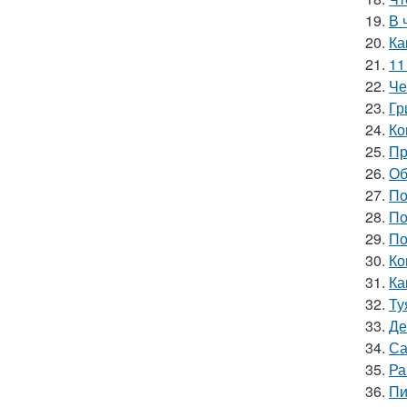
19.
В 
20.
Ка
21.
11
22.
Че
23.
Гр
24.
Ко
25.
Пр
26.
Об
27.
По
28.
По
29.
По
30.
Ко
31.
Ка
32.
Ту
33.
Де
34.
Са
35.
Ра
36.
Пи