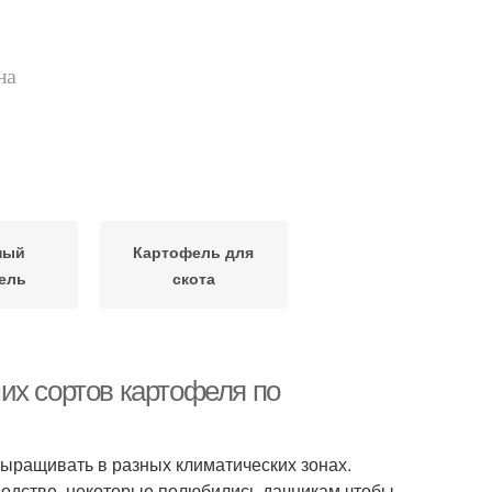
на
ный
Картофель для
ель
скота
их сортов картофеля по
ыращивать в разных климатических зонах.
одстве, некоторые полюбились дачникам чтобы