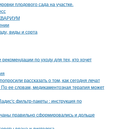
ровки плодового сада на участке.
есс
 АКВАРИУМ
ении
аду, виды и сорта
 рекомендации по уходу для тех, кто хочет
ия
опросили рассказать о том, как сегодня лечат
 По ее словам, медикаментозная терапия может
адис'с фильтр-пакеты : инструкция по
 кочаны правильно сформировались и дольше
 советы врача и диетолога