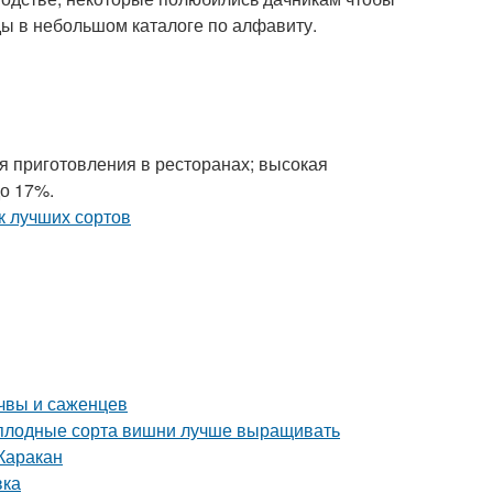
ды в небольшом каталоге по алфавиту.
ля приготовления в ресторанах; высокая
до 17%.
чвы и саженцев
моплодные сорта вишни лучше выращивать
Каракан
вка