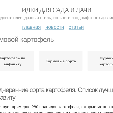
ИДЕИ ДЛЯ САДА И ДАЧИ
адовые идеи, дачный стиль, тонкости ландшафтного дизай
главная
новости
статьи
мовой картофель
Картофель по
Фураж
Кормовые сорта
алфавиту
картоф
днеранние сорта картофеля. Список лучш
авиту
твует примерно 280 подвидов картофеля, которые можно в
е сорта нашли свою популярность в промышленном произв