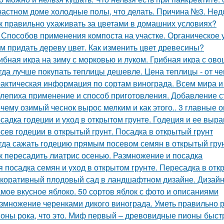
частном доме холодные полы, что делать. Причина №3. Нед
к правильно ухаживать за цветами в домашних условиях?
 Способов применения компоста на участке. Органическое
м придать дереву цвет. Как изменить цвет древесины?
ибная икра на зиму с морковью и луком. Грибная икра с ов
гда лучше покупать теплицы дешевле. Цена теплицы - от че
актическая информация по сортам винограда. Всем мира и
лепиха применение и способ приготовления. Добавление с
чему озимый чеснок вырос мелким и как этого.. 3 главные 
садка годеции и уход в открытом грунте. Годеция и ее вы
сев годеции в открытый грунт. Посадка в открытый грунт
гда сажать годецию прямым посевом семян в открытый грунт
к пересадить лиатрис осенью. Размножение и посадка
я посадка семян и уход в открытом грунте. Пересадка в отк
коративный плодовый сад в ландшафтном дизайне. Дизайн 
мое вкусное яблоко. 50 сортов яблок с фото и описаниями
змножение черенками дикого винограда. Уметь правильно р
оны рока, что это. Миф первый – древовидные пионы быст