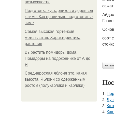
возможности
сажат
Подготовка кустарников и деревьев
Айдах
к зиме. Как правильно подготовить к
Главн
зиме
Основ
Самая высокая гортензия
сорт 
метельчатая. Характеристика
стойк
растения
Вырастить помидоры дома.
Помидоры на подоконнике от А до
Я
читат
Среднерослая яблоня это, какая
Пос
высота. Яблони со сдержанным
ростом (полукарлики и карлики)
1.
Пер
2.
Луч
3.
Кот
4.
Как