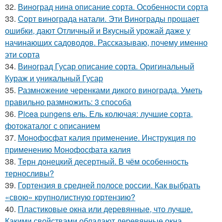
32.
Виноград нина описание сорта. Особенности сорта
33.
Сорт винограда натали. Эти Винограды прощает
ошибки, дают Отличный и Вкусный урожай даже у
начинающих садоводов. Рассказываю, почему именно
эти сорта
34.
Виноград Гусар описание сорта. Оригинальный
Кураж и уникальный Гусар
35.
Размножение черенками дикого винограда. Уметь
правильно размножить: 3 способа
36.
Picea pungens ель. Ель колючая: лучшие сорта,
фотокаталог с описанием
37.
Монофосфат калия применение. Инструкция по
применению Монофосфата калия
38.
Терн донецкий десертный. В чём особенность
терносливы?
39.
Гортензия в средней полосе россии. Как выбрать
«свою» крупнолистную гортензию?
40.
Пластиковые окна или деревянные, что лучше.
Какими свойствами обладают деревянные окна