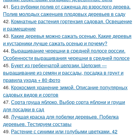
41.
Без рубрики полив от саженца до взрослого дерева.
Полив молодых саженцев плодовых деревьев в саду
42.
Комнатные растения гортензия садовая. Освещение
и размещение
43.
Какие деревья можно сажать осенью. Какие деревья
и кустарники лучше сажать осенью и почему?
44.
Выращивание черешни в средней полосе россии.
Особенности выращивания черешни в средней полосе
45.
Букет из гребенчатой целозии. Целозия —
выращивание из семян и рассады, посадка в грунт и
правила ухода + 80 фото
46.
Крокосмия хранение зимой. Описание популярных
садовых видов и сортов
47.
Сорта груша яблоко. Выбор сорта яблони и груши
для посадки в сад
48.
Лучшая краска для побелки деревьев. Побелка
деревьев. Тестируем составы
49.
Растение с синими или голубыми цветками. 42