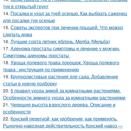
туи в открытый грунт
14.
Посадка и уход за туей осенью. Как выбрать саженец
для посадки туи осенью
15.
Советы экспертов при лечении прыщей. Что можно
сделать дома
16.
Лучшие сорта летних яблонь. Мелба (Мельба)
17.
Аденома простаты симптомы и лечение у мужчин.
Симптомы аденомы простаты
18.
Хвоща полевого трава порошок. Хвоща полевого
трава : инструкция по применению
19.
Крупнолистовые растения для сада. Добавление
статьи в новую подборку
20.
5 правил ухода зимой за комнатными растениями.
Особенности зимнего ухода за комнатными растениями
21.
Черешня высота взрослого дерева. Описание и
особенности
22.
Конский перегной, как удобрение, как применять.
Рыночно-навозная действительность Конский навоз —