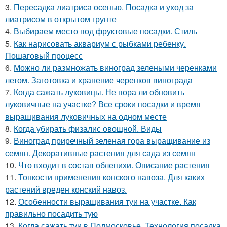
3.
Пересадка лиатриса осенью. Посадка и уход за
лиатрисом в открытом грунте
4.
Выбираем место под фруктовые посадки. Стиль
5.
Как нарисовать аквариум с рыбками ребенку.
Пошаговый процесс
6.
Можно ли размножать виноград зелеными черенками
летом. Заготовка и хранение черенков винограда
7.
Когда сажать луковицы. Не пора ли обновить
луковичные на участке? Все сроки посадки и время
выращивания луковичных на одном месте
8.
Когда убирать физалис овощной. Виды
9.
Виноград приречный зеленая гора выращивание из
семян. Декоративные растения для сада из семян
10.
Что входит в состав облепихи. Описание растения
11.
Тонкости применения конского навоза. Для каких
растений вреден конский навоз.
12.
Особенности выращивания туи на участке. Как
правильно посадить тую
13.
Когда сажать туи в Подмосковье. Технология посадка