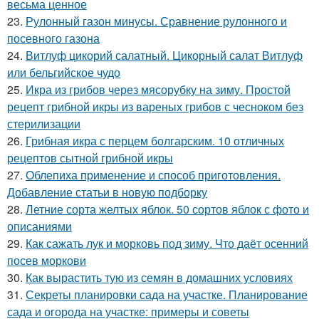
весьма ценное
23.
Рулонный газон минусы. Сравнение рулонного и
посевного газона
24.
Витлуф цикорий салатный. Цикорный салат Витлуф
или бельгийское чудо
25.
Икра из грибов через мясорубку на зиму. Простой
рецепт грибной икры из вареных грибов с чесноком без
стерилизации
26.
Грибная икра с перцем болгарским. 10 отличных
рецептов сытной грибной икры
27.
Облепиха применение и способ приготовления.
Добавление статьи в новую подборку
28.
Летние сорта желтых яблок. 50 сортов яблок с фото и
описаниями
29.
Как сажать лук и морковь под зиму. Что даёт осенний
посев моркови
30.
Как вырастить тую из семян в домашних условиях
31.
Секреты планировки сада на участке. Планирование
сада и огорода на участке: примеры и советы