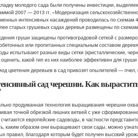
кладку молодого сада были получены инвестиции, выделяем
аммой 2007 — 2013 гг. «Модернизация сельскохозяйственн
менных интенсивных насаждений проводилась по схемам 4,0х1
лее старых грушевых садах деревья размещены по схемам 
дения груши защищены противоградовой сеткой с размером 
обетонных или пропитанных специальным составом деревян
оды испытывают разные виды сетки (кристаллические, черн
 оценить, какой тип из них наиболее эффективен для груши
иод цветения деревьев в сад привозят опылителей — пчел,
енсивный сад черешни. Как вырастит
?
льно продуманная технология выращивания черешни охват
чивая точной обрезкой лишних ветвей с уже сформированно
 считаются европейские садоводы, в частности представит
ть, каким образом они выращивают свои сады, можно узнать
ых правил, благодаря которым будет получен высокий урож