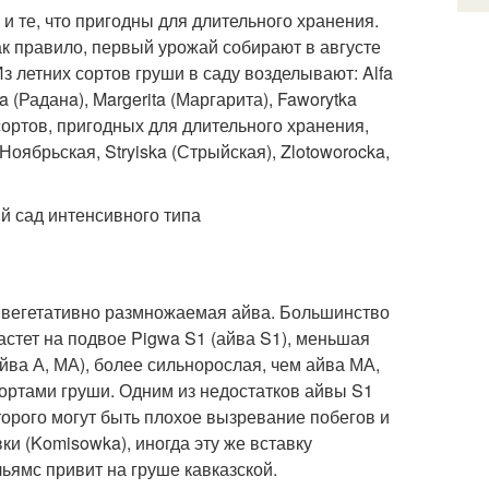
 и те, что пригодны для длительного хранения.
ак правило, первый урожай собирают в августе
з летних сортов груши в саду возделывают: Alfa
 (Раданa), Margerita (Маргарита), Faworytka
з сортов, пригодных для длительного хранения,
оябрьская, Stryiska (Стрыйская), Zlotoworocka,
 вегетативно размножаемая айва. Большинство
астет на подвое Pigwa S1 (айва S1), меньшая
йва А, МА), более сильнорослая, чем айва МА,
ортами груши. Одним из недостатков айвы S1
орого могут быть плохое вызревание побегов и
и (Komisowka), иногда эту же вставку
ьямс привит на груше кавказской.