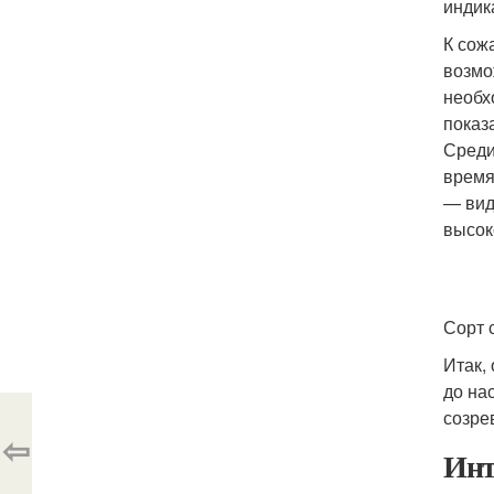
индик
К сож
возмо
необх
показ
Среди
время
— вид
высок
Сорт 
Итак,
до на
созре
⇦
Инт