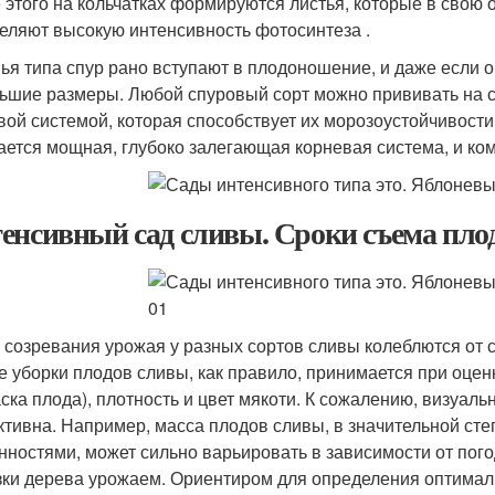
 этого на кольчатках формируются листья, которые в свою 
еляют высокую интенсивность фотосинтеза .
ья типа спур рано вступают в плодоношение, и даже если 
ьшие размеры. Любой спуровый сорт можно прививать на с
вой системой, которая способствует их морозоустойчивост
ается мощная, глубоко залегающая корневая система, и ком
енсивный сад сливы. Сроки съема пло
 созревания урожая у разных сортов сливы колеблются от 
е уборки плодов сливы, как правило, принимается при оценк
аска плода), плотность и цвет мякоти. К сожалению, визуал
ктивна. Например, масса плодов сливы, в значительной с
нностями, может сильно варьировать в зависимости от пог
зки дерева урожаем. Ориентиром для определения оптимал