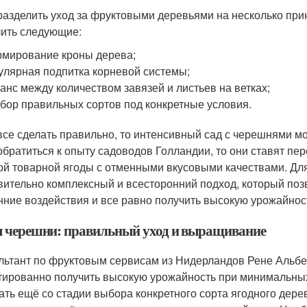
разделить уход за фруктовыми деревьями на несколько при
ить следующие:
мирование кроны дерева;
улярная подпитка корневой системы;
анс между количеством завязей и листьев на ветках;
бор правильных сортов под конкретные условия.
все сделать правильно, то интенсивный сад с черешнями м
обратиться к опыту садоводов Голландии, то они ставят пе
ой товарной ягоды с отменными вкусовыми качествами. Дл
вительно комплексный и всесторонний подход, который по
нние воздействия и все равно получить высокую урожайнос
 черешни: правильный уход и выращивание
льтант по фруктовым сервисам из Нидерландов Рене Альбер
тированно получить высокую урожайность при минимальных 
ать ещё со стадии выбора конкретного сорта ягодного дере