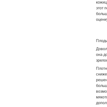
кожиц
этот 
больш
оценк
Плоды
Довол
она д
зрело
Плотн
сниже
решен
больш
возмо
мякот
допол