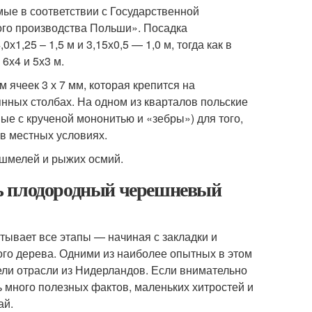
ые в соответствии с Государственной
ого производства Польши». Посадка
,25 – 1,5 м и 3,15х0,5 — 1,0 м, тогда как в
6х4 и 5х3 м.
ячеек 3 х 7 мм, которая крепится на
ных столбах. На одном из кварталов польские
ые с крученой мононитью и «зебры») для того,
 в местных условиях.
 шмелей и рыжих осмий.
ь плодородный черешневый
ывает все этапы — начиная с закладки и
го дерева. Одними из наиболее опытных в этом
ели отрасли из Нидерландов. Если внимательно
 много полезных фактов, маленьких хитростей и
ай.