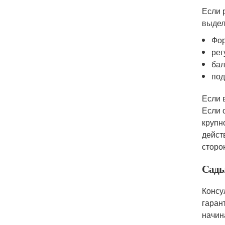
Если 
выдел
Фор
рег
бал
под
Если 
Если 
крупн
дейст
сторо
Сады
Консу
гаран
начин