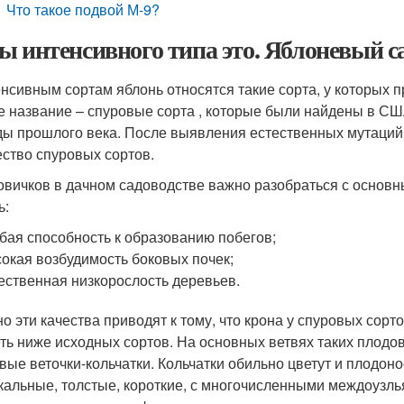
Что такое подвой М-9?
ы интенсивного типа это. Яблоневый с
енсивным сортам яблонь относятся такие сорта, у которых 
е название – спуровые сорта , которые были найдены в США 
ды прошлого века. После выявления естественных мутаций 
ство спуровых сортов.
овичков в дачном садоводстве важно разобраться с основ
ь:
бая способность к образованию побегов;
окая возбудимость боковых почек;
ественная низкорослость деревьев.
о эти качества приводят к тому, что крона у спуровых сорт
еть ниже исходных сортов. На основных ветвях таких плод
вые веточки-кольчатки. Кольчатки обильно цветут и плодон
кальные, толстые, короткие, с многочисленными междоузлья