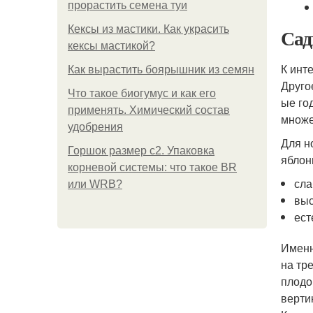
прорастить семена туи
Кексы из мастики. Как украсить
Сад
кексы мастикой?
К инт
Как вырастить боярышник из семян
Друго
Что такое биогумус и как его
ые го
применять. Химический состав
множе
удобрения
Для н
Горшок размер с2. Упаковка
яблон
корневой системы: что такое BR
сла
или WRB?
выс
ест
Именн
на тр
плодо
верти