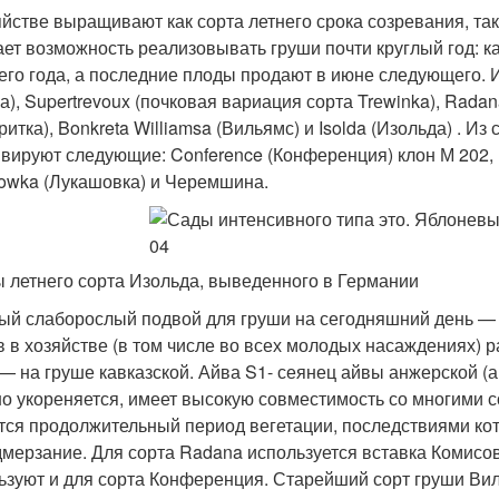
яйстве выращивают как сорта летнего срока созревания, так
ает возможность реализовывать груши почти круглый год: к
его года, а последние плоды продают в июне следующего. И
а), Supertrevoux (почковая вариация сорта Trеwinka), Radana
итка), Bonkreta Williamsa (Вильямс) и Isolda (Изольда) . И
ивируют следующие: Conference (Конференция) клон М 202, Н
owka (Лукашовка) и Черемшина.
 летнего сорта Изольда, выведенного в Германии
ый слаборослый подвой для груши на сегодняшний день —
в в хозяйстве (в том числе во всех молодых насаждениях) р
 — на груше кавказской. Айва S1- сеянец айвы анжерской (а
о укореняется, имеет высокую совместимость со многими с
тся продолжительный период вегетации, последствиями кот
дмерзание. Для сорта Radana используется вставка Комисовк
ьзуют и для сорта Конференция. Старейший сорт груши Вил