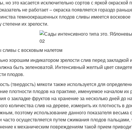
ы, но это касается исключительно сортов с яркой окраской 
показатель не работает – окраска появляется гораздо раньше
инства темноокрашенных плодов сливы имеется восковое п
у степени их зрелости.
 сливы с восковым налетом
ьно хорошим индикатором зрелости слив перед закладкой и
олжна быть зеленоватой. Интенсивный желтый цвет свидете
сти плодов.
ость (твердость) мякоти также используется для определен
ние плотности плодов на практике, именуемое началом их 
ия о закладке фруктов на хранение за несколько дней до н
ого количества слив на дереве, измерить их плотность в д
жным, поэтому использование данного показателя весьма о
и часто осуществляется путем сжимания плодов пальцами, ч
нение к механическим повреждениям такой прием приводит