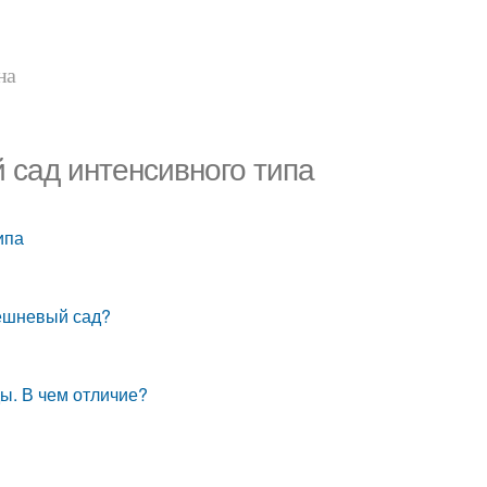
на
 сад интенсивного типа
ипа
решневый сад?
ы. В чем отличие?