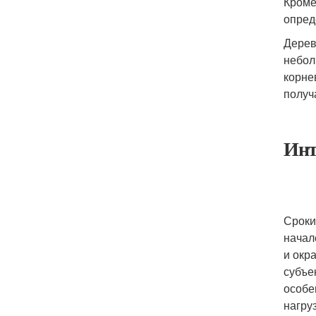
Кроме
опред
Дерев
небол
корне
получ
Инт
Сроки
начал
и окр
субъе
особе
нагру