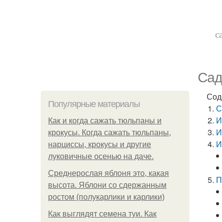
с
Сад
Сод
Популярные материалы
С
И
Как и когда сажать тюльпаны и
И
крокусы. Когда сажать тюльпаны,
И
нарциссы, крокусы и другие
луковичные осенью на даче.
Среднерослая яблоня это, какая
П
высота. Яблони со сдержанным
ростом (полукарлики и карлики)
Как выглядят семена туи. Как