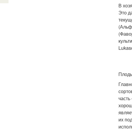
В хоз
Это д
текущ
(Альф
(Фавор
культ
Lukas
Плоды
Главн
сорто
часть
хорош
являе
их по
испол