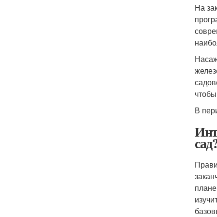
На за
прогр
совре
наибо
Насаж
желез
садов
чтобы
В пер
Инт
сад
Прави
закан
плане
изучи
базов