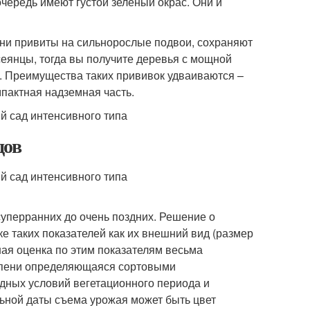
очередь имеют густой зеленый окрас. Они и
они привиты на сильнорослые подвои, сохраняют
еянцы, тогда вы получите деревья с мощной
и. Преимущества таких прививок удваиваются –
пактная надземная часть.
дов
суперранних до очень поздних. Решение о
е таких показателей как их внешний вид (размер
ьная оценка по этим показателям весьма
тепени определяющаяся сортовыми
одных условий вегетационного периода и
ьной даты съема урожая может быть цвет