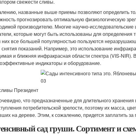
атором свежести сливы.
алению, названные выше приемы позволяют определить толь
жность прогнозировать оптимальную физиологическую зрело
одимой производителю. Многие научно-исследовательские 
атели, которые могут быть использованы для определения т
 них все большей популярностью пользуются неразрушающ
 снятия показаний. Например, это использование инфракра
имая и ближняя инфракрасная области спектра (VIS-NIR). 
оэффективные индикаторы и оборудование.
сливы Президент
 очевидно, что предназначенные для длительного хранения
ступления потребительской зрелости, поэтому их масса, цвет
вших на дереве. Этим, к сожалению, придется заплатить за
енсивный сад груши. Сортимент и схе