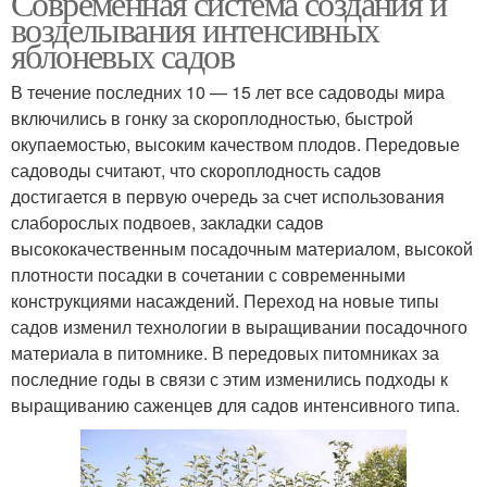
Современная система создания и
возделывания интенсивных
яблоневых садов
Дерева в интенсивном
В течение последних 10 — 15 лет все садоводы мира
Яблоневые сады
саду
включились в гонку за скороплодностью, быстрой
окупаемостью, высоким качеством плодов. Передовые
садоводы считают, что скороплодность садов
достигается в первую очередь за счет использования
Плодовый сад
слаборослых подвоев, закладки садов
высококачественным посадочным материалом, высокой
плотности посадки в сочетании с современными
конструкциями насаждений. Переход на новые типы
садов изменил технологии в выращивании посадочного
материала в питомнике. В передовых питомниках за
последние годы в связи с этим изменились подходы к
выращиванию саженцев для садов интенсивного типа.