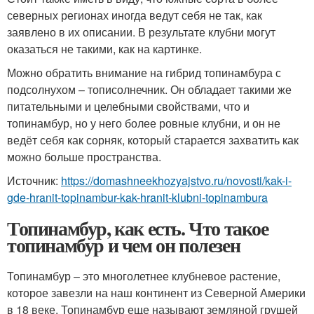
северных регионах иногда ведут себя не так, как
заявлено в их описании. В результате клубни могут
оказаться не такими, как на картинке.
Можно обратить внимание на гибрид топинамбура с
подсолнухом – тописолнечник. Он обладает такими же
питательными и целебными свойствами, что и
топинамбур, но у него более ровные клубни, и он не
ведёт себя как сорняк, который старается захватить как
можно больше пространства.
Источник:
https://domashneekhozyajstvo.ru/novosti/kak-i-
gde-hranit-topinambur-kak-hranit-klubni-topinambura
Топинамбур, как есть. Что такое
топинамбур и чем он полезен
Топинамбур – это многолетнее клубневое растение,
которое завезли на наш континент из Северной Америки
в 18 веке. Топинамбур еще называют земляной грушей