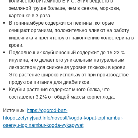
количество витаминов В и С. Этих веществ в
земляной груше больше, чем в свекле, моркови,
картошке в 3 раза.
В топинамбуре содержится пектины, которые
очищают организм, положительно влияют на работу
кишечника и препятствуют накоплению холестерина в
крови.
Подсолнечник клубненосный содержит до 15-22 %
инулина, что делает его уникальным натуральным
лекарством для снижения уровня глюкозы в крови.
Это растение широко используют при производстве
продуктов питания для диабетиков.
Клубни растения содержат много белка, что
составляет 3,2% от общей массы корнеплода.
Источник:
https://ogorod-bez-
hlopot.zelynyjsad.info/novosti/kogda-kopat-topinambur-
osenyu-topinambur-kogda-vykapyvat