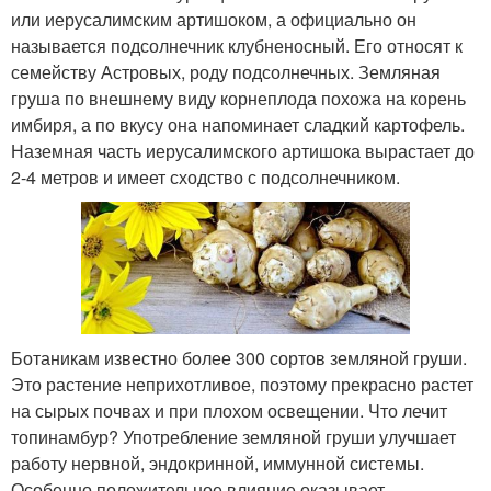
или иерусалимским артишоком, а официально он
называется подсолнечник клубненосный. Его относят к
семейству Астровых, роду подсолнечных. Земляная
груша по внешнему виду корнеплода похожа на корень
имбиря, а по вкусу она напоминает сладкий картофель.
Наземная часть иерусалимского артишока вырастает до
2-4 метров и имеет сходство с подсолнечником.
Ботаникам известно более 300 сортов земляной груши.
Это растение неприхотливое, поэтому прекрасно растет
на сырых почвах и при плохом освещении. Что лечит
топинамбур? Употребление земляной груши улучшает
работу нервной, эндокринной, иммунной системы.
Особенно положительное влияние оказывает