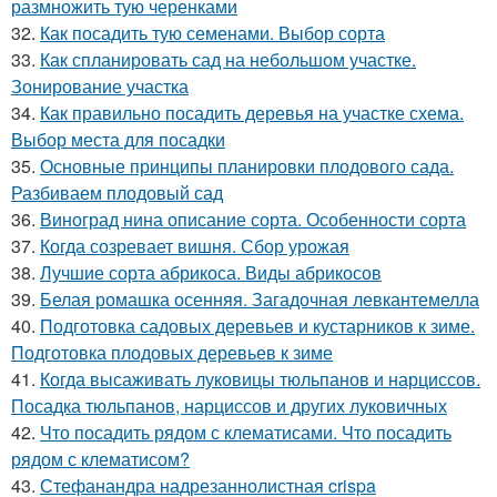
размножить тую черенками
32.
Как посадить тую семенами. Выбор сорта
33.
Как спланировать сад на небольшом участке.
Зонирование участка
34.
Как правильно посадить деревья на участке схема.
Выбор места для посадки
35.
Основные принципы планировки плодового сада.
Разбиваем плодовый сад
36.
Виноград нина описание сорта. Особенности сорта
37.
Когда созревает вишня. Сбор урожая
38.
Лучшие сорта абрикоса. Виды абрикосов
39.
Белая ромашка осенняя. Загадочная левкантемелла
40.
Подготовка садовых деревьев и кустарников к зиме.
Подготовка плодовых деревьев к зиме
41.
Когда высаживать луковицы тюльпанов и нарциссов.
Посадка тюльпанов, нарциссов и других луковичных
42.
Что посадить рядом с клематисами. Что посадить
рядом с клематисом?
43.
Стефанандра надрезаннолистная crispa