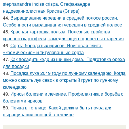
stephanandra incisa crispa. Стефанандра
надрезаннолистная Криспа (Crispa)
44.
Выращивание черешни в средней полосе россии.
Особенности выращивания черешни в средней полосе
45.
Красная картошка польза. Полезные свойства
красного картофеля, замедляющего процессы старения
46.
Сорта бородатых ирисов. Ирисовая элита:
«космические» и титулованные сорта
47.
Как посадить кедр из шишки дома. Подготовка ореха
для посадки
48.
Посадка лука 2019 году по лунному календарю. Когда
можно сажать лук севок в открытый грунт по лунному
календарю
49.
Ирисы болезни и лечение. Профилактика и борьба с
болезнями ирисов
50.
Почва в теплице. Какой должна быть почва для
выращивания овощей в теплице