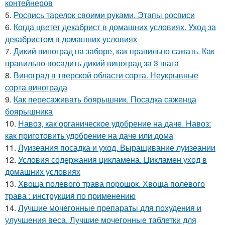
контейнеров
5.
Роспись тарелок своими руками. Этапы росписи
6.
Когда цветет декабрист в домашних условиях. Уход за
декабристом в домашних условиях
7.
Дикий виноград на заборе, как правильно сажать. Как
правильно посадить дикий виноград за 3 шага
8.
Виноград в тверской области сорта. Неукрывные
сорта винограда
9.
Как пересаживать боярышник. Посадка саженца
боярышника
10.
Навоз, как органическое удобрение на даче. Навоз:
как приготовить удобрение на даче или дома
11.
Луизеания посадка и уход. Выращивание луизеании
12.
Условия содержания цикламена. Цикламен уход в
домашних условиях
13.
Хвоща полевого трава порошок. Хвоща полевого
трава : инструкция по применению
14.
Лучшие мочегонные препараты для похудения и
улучшения веса. Лучшие мочегонные таблетки для