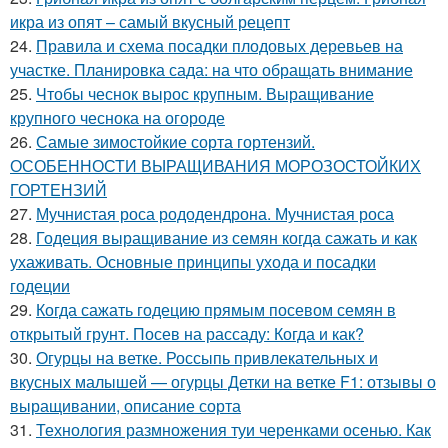
икра из опят – самый вкусный рецепт
24.
Правила и схема посадки плодовых деревьев на
участке. Планировка сада: на что обращать внимание
25.
Чтобы чеснок вырос крупным. Выращивание
крупного чеснока на огороде
26.
Самые зимостойкие сорта гортензий.
ОСОБЕННОСТИ ВЫРАЩИВАНИЯ МОРОЗОСТОЙКИХ
ГОРТЕНЗИЙ
27.
Мучнистая роса рододендрона. Мучнистая роса
28.
Годеция выращивание из семян когда сажать и как
ухаживать. Основные принципы ухода и посадки
годеции
29.
Когда сажать годецию прямым посевом семян в
открытый грунт. Посев на рассаду: Когда и как?
30.
Огурцы на ветке. Россыпь привлекательных и
вкусных малышей — огурцы Детки на ветке F1: отзывы о
выращивании, описание сорта
31.
Технология размножения туи черенками осенью. Как