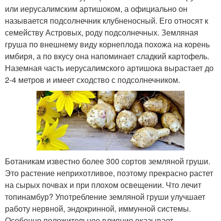
или иерусалимским артишоком, а официально он
называется подсолнечник клубненосный. Его относят к
семейству Астровых, роду подсолнечных. Земляная
груша по внешнему виду корнеплода похожа на корень
имбиря, а по вкусу она напоминает сладкий картофель.
Наземная часть иерусалимского артишока вырастает до
2-4 метров и имеет сходство с подсолнечником.
Ботаникам известно более 300 сортов земляной груши.
Это растение неприхотливое, поэтому прекрасно растет
на сырых почвах и при плохом освещении. Что лечит
топинамбур? Употребление земляной груши улучшает
работу нервной, эндокринной, иммунной системы.
Особенно положительное влияние оказывает