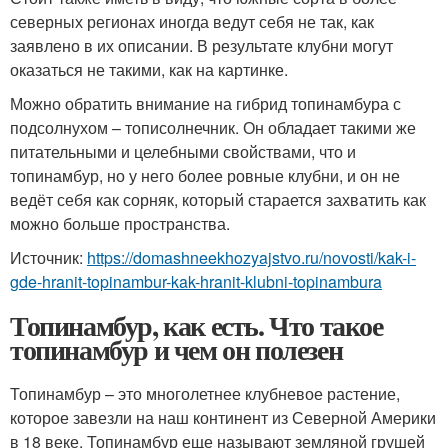
северных регионах иногда ведут себя не так, как
заявлено в их описании. В результате клубни могут
оказаться не такими, как на картинке.
Можно обратить внимание на гибрид топинамбура с
подсолнухом – тописолнечник. Он обладает такими же
питательными и целебными свойствами, что и
топинамбур, но у него более ровные клубни, и он не
ведёт себя как сорняк, который старается захватить как
можно больше пространства.
Источник:
https://domashneekhozyajstvo.ru/novosti/kak-i-
gde-hranit-topinambur-kak-hranit-klubni-topinambura
Топинамбур, как есть. Что такое
топинамбур и чем он полезен
Топинамбур – это многолетнее клубневое растение,
которое завезли на наш континент из Северной Америки
в 18 веке. Топинамбур еще называют земляной грушей