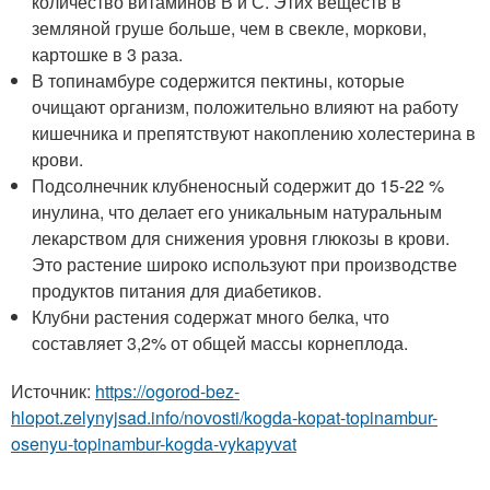
количество витаминов В и С. Этих веществ в
земляной груше больше, чем в свекле, моркови,
картошке в 3 раза.
В топинамбуре содержится пектины, которые
очищают организм, положительно влияют на работу
кишечника и препятствуют накоплению холестерина в
крови.
Подсолнечник клубненосный содержит до 15-22 %
инулина, что делает его уникальным натуральным
лекарством для снижения уровня глюкозы в крови.
Это растение широко используют при производстве
продуктов питания для диабетиков.
Клубни растения содержат много белка, что
составляет 3,2% от общей массы корнеплода.
Источник:
https://ogorod-bez-
hlopot.zelynyjsad.info/novosti/kogda-kopat-topinambur-
osenyu-topinambur-kogda-vykapyvat