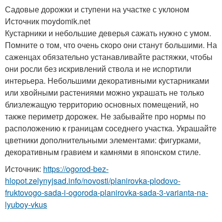
Садовые дорожки и ступени на участке с уклоном
Источник moydomik.net
Кустарники и небольшие деверья сажать нужно с умом.
Помните о том, что очень скоро они станут большими. На
саженцах обязательно устанавливайте растяжки, чтобы
они росли без искривлений ствола и не испортили
интерьера. Небольшими декоративными кустарниками
или хвойными растениями можно украшать не только
близлежащую территорию основных помещений, но
также периметр дорожек. Не забывайте про нормы по
расположению к границам соседнего участка. Украшайте
цветники дополнительными элементами: фигурками,
декоративным гравием и камнями в японском стиле.
Источник:
https://ogorod-bez-
hlopot.zelynyjsad.info/novosti/planirovka-plodovo-
fruktovogo-sada-i-ogoroda-planirovka-sada-3-varianta-na-
lyuboy-vkus