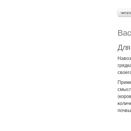
читат
Вас
Для 
Навоз
грядк
своег
Приме
смысл
(коро
колич
почвы