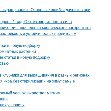
ти выращивания . Основные ошибки дачников при
доровый вид. О чем говорит цвета лица
нические проявления хронического панкреатита
остойкость и устойчивость к вредителям
атьи в новую подборку
комнатных растений
ие статьи в новую подборку
ковью
в клубники для выращивания в разных регионах
я икра без стерилизации на зиму: самые
озимый чеснок вырастает мелким
ания
шних условиях