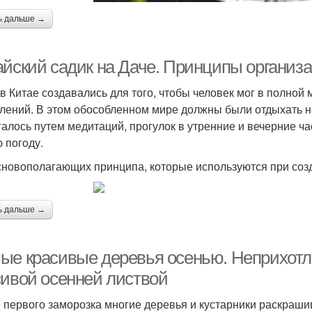
ь дальше →
айский садик на Даче. Принципы организа
в Китае создавались для того, чтобы человек мог в полной 
лений. В этом обособленном мире должны были отдыхать не
галось путем медитаций, прогулок в утренние и вечерние ча
 погоду.
сновополагающих принципа, которые используются при созд
ь дальше →
ые красивые деревья осенью. Неприхотли
сивой осенней листвой
 первого заморозка многие деревья и кустарники раскраш