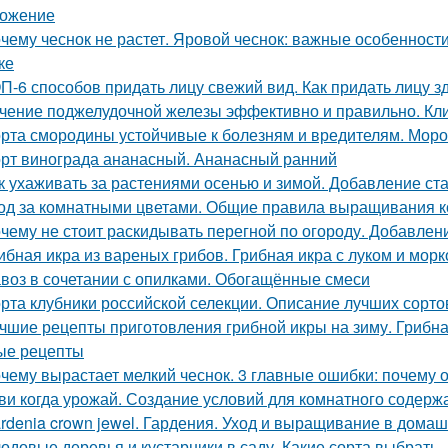
ожение
чему чеснок не растет. Яровой чеснок: важные особеннос
ке
П-6 способов придать лицу свежий вид. Как придать лицу з
чение поджелудочной железы эффективно и правильно. Кли
рта смородины устойчивые к болезням и вредителям. Мороз
рт винограда ананасный. Ананасный ранний
к ухаживать за растениями осенью и зимой. Добавление ст
од за комнатными цветами. Общие правила выращивания 
чему не стоит раскидывать перегной по огороду. Добавлен
ибная икра из вареных грибов. Грибная икра с луком и мор
воз в сочетании с опилками. Обогащённые смеси
рта клубники российской селекции. Описание лучших сорто
чшие рецепты приготовления грибной икры на зиму. Грибна
ые рецепты
чему вырастает мелкий чеснок. 3 главные ошибки: почему 
ви когда урожай. Создание условий для комнатного содерж
rdenia crown jewel. Гардения. Уход и выращивание в дома
одовые деревья и кустарники в саду. Какие сорта выбрать