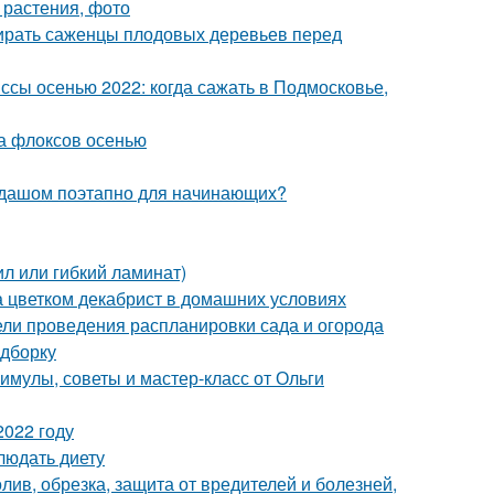
 растения, фото
бирать саженцы плодовых деревьев перед
сы осенью 2022: когда сажать в Подмосковье,
а флоксов осенью
андашом поэтапно для начинающих?
л или гибкий ламинат)
а цветком декабрист в домашних условиях
дели проведения распланировки сада и огорода
одборку
мулы, советы и мастер-класс от Ольги
2022 году
людать диету
олив, обрезка, защита от вредителей и болезней,