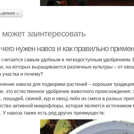
ь дальше →
 может заинтересовать
чего нужен навоз и как правильно примен
 считается самым удобным и легкодоступным удобрением. Е
ах, на которых выращиваются различные культуры – от овощ
о участка и почему?
нение навоза для подкормки растений – хорошая традиция,
е, это естественное удобрение животного происхождения,
в, лошадей, свиней, кур и овец) либо их смеси в разных пр
ество активной микрофлоры, которая является источником
. У навоза также есть ряд других преимуществ: