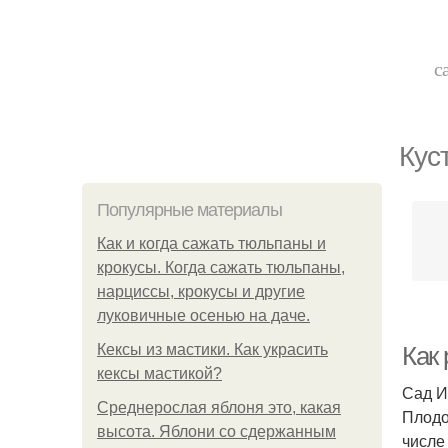
с
Кус
Популярные материалы
Как и когда сажать тюльпаны и
крокусы. Когда сажать тюльпаны,
нарциссы, крокусы и другие
луковичные осенью на даче.
Кексы из мастики. Как украсить
Как
кексы мастикой?
Сад И
Среднерослая яблоня это, какая
Плодо
высота. Яблони со сдержанным
числе