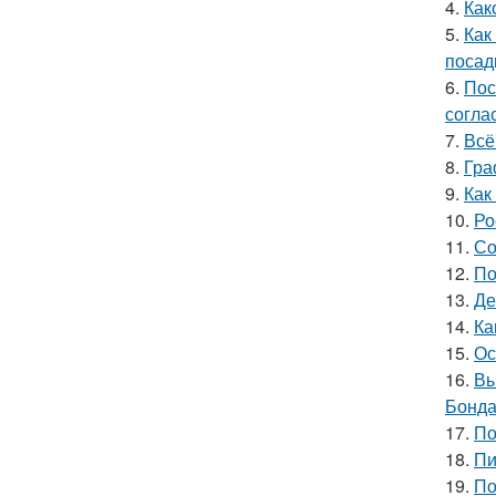
4.
Как
5.
Как
посад
6.
Пос
согла
7.
Всё
8.
Гра
9.
Как
10.
Ро
11.
Со
12.
По
13.
Де
14.
Ка
15.
Ос
16.
Вы
Бонда
17.
По
18.
Пи
19.
По