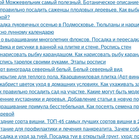
ой Можжевельник самый полезный. Ботаническое описание
 правильно посадить саженцы плодовых деревьев. Как вы
кой?
адка луковичных осенью в Подмосковье. Тюльпаны и нарцис
сно лунному календарю
 о выращивании многолетних флоксов. Посадка и пересадк
фика и рисунки в ванной на плитке и стене. Роспись стен
 нарисовать рыбку карандашом. Как нарисовать рыбу кар
спись тарелок своими руками. Этапы росписи
рт винограда северный белый. Белый северный вид
крытие для теплого пола. Кварцвиниловая плитка (Арт-вини
кабрист цветок уход в домашних условиях. Как ухаживать з
к правильно посадить сад на участке. Какие могут быть мо
енние кустарники и деревья. Добавление статьи в новую п
ращивание примула бесстебельная. Как посеять семена при
ревой
здние сорта вишни. ТОП-45 самых лучших сортов вишни в 
тание для профилактики и лечения панкреатита. Зачем соб
садка и уход за туей. Посадка туи в открытый грунт, уход: п