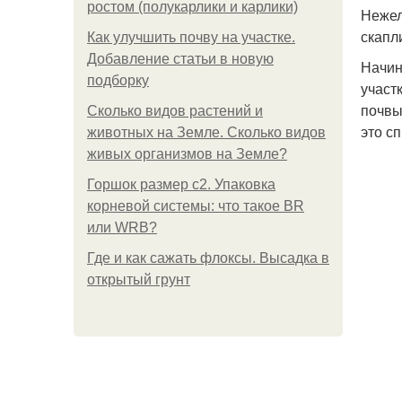
ростом (полукарлики и карлики)
Нежел
скапл
Как улучшить почву на участке.
Добавление статьи в новую
Начин
подборку
участ
почвы
Сколько видов растений и
это с
животных на Земле. Сколько видов
живых организмов на Земле?
Горшок размер с2. Упаковка
корневой системы: что такое BR
или WRB?
Где и как сажать флоксы. Высадка в
открытый грунт