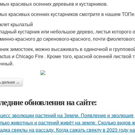
амых красивых осенних деревьев и кустарников.
мых красивых осенних кустарников смотрите в нашем ТОПе
клет крылатый
падный кустарник или небольшое дерево, листья которого о
рминно-красного до сиренового-красного, почти фиолетового
рник зимостоек, можно высаживать в одиночной и группово
ctus и Chicago Fire . Кроме того, красной осенней листвой
нный.
ь дальше →
ледние обновления на сайте:
цесс эволюции растений на Земли. Появление и эволюция
лько животных и растений живёт на земле. Сколько видов 
адка свеклы на рассаду. Когда сажать свеклу в 2023 году на