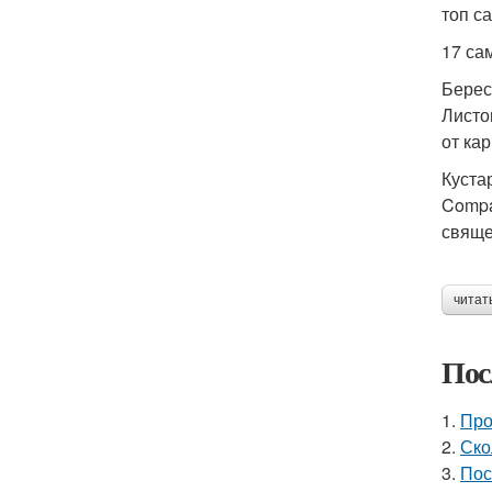
топ с
17 са
Берес
Листо
от ка
Куста
Compa
свяще
читат
Пос
1.
Про
2.
Ско
3.
Пос