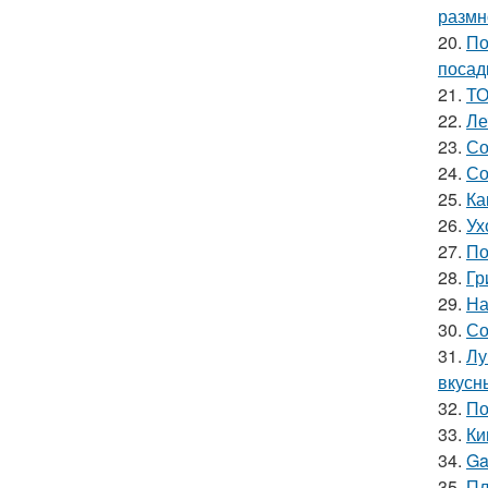
размн
20.
По
посад
21.
ТО
22.
Ле
23.
Со
24.
Со
25.
Ка
26.
Ух
27.
По
28.
Гр
29.
На
30.
Со
31.
Лу
вкусн
32.
По
33.
Ки
34.
Ga
35.
Пл