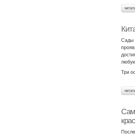
читат
Кит
Сады 
прояв
дости
любую
Три о
читат
Сам
кра
После