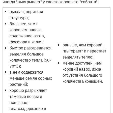
иногда "выигрывает" у своего коровьего "собрата".
рыхлая, пористая
структура;
большее, чем в
коровьем навозе,
содержание азота,
фосфора и калия;
раньше, чем коровий,
быстро разогревается,
"выгорает" и перестает
выделяя большое
выделять тепло;
количество тепла (50-
менее доступен, чем
70°С);
коровий навоз, из-за
в нем содержится
отсутствия большого
меньше семян сорных
количества конюшен.
растений;
хорошо разрыхляет
тяжелые почвы и
повышает
влагозадержание в