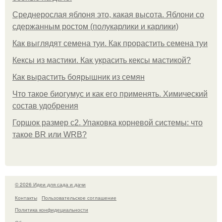
Среднерослая яблоня это, какая высота. Яблони со
сдержанным ростом (полукарлики и карлики)
Как выглядят семена туи. Как прорастить семена туи
Кексы из мастики. Как украсить кексы мастикой?
Как вырастить боярышник из семян
Что такое биогумус и как его применять. Химический
состав удобрения
Горшок размер с2. Упаковка корневой системы: что
такое BR или WRB?
© 2026 Идеи для сада и дачи
Контакты
Пользовательское соглашение
Политика конфидециальности