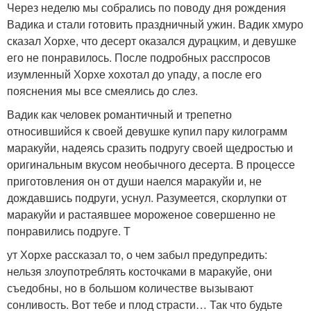
Через неделю мы собрались по поводу дня рождения
Вадика и стали готовить праздничный ужин. Вадик хмуро
сказал Хорхе, что десерт оказался дурацким, и девушке
его не понравилось. После подробных расспросов
изумленный Хорхе хохотал до упаду, а после его
пояснения мы все смеялись до слез.
Вадик как человек романтичный и трепетно
относившийся к своей девушке купил пару килограмм
маракуйи, надеясь сразить подругу своей щедростью и
оригинальным вкусом необычного десерта. В процессе
приготовления он от души наелся маракуйи и, не
дождавшись подруги, уснул. Разумеется, скорлупки от
маракуйи и растаявшее мороженое совершенно не
понравились подруге. Т
ут Хорхе рассказал то, о чем забыл предупредить:
нельзя злоупотреблять косточками в маракуйе, они
съедобны, но в большом количестве вызывают
сонливость. Вот тебе и плод страсти… Так что будьте