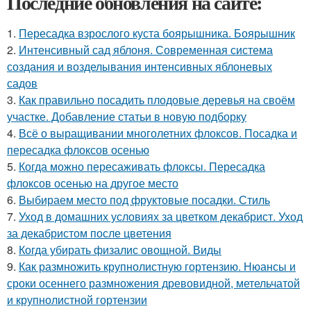
Последние обновления на сайте:
1.
Пересадка взрослого куста боярышника. Боярышник
2.
Интенсивный сад яблоня. Современная система
создания и возделывания интенсивных яблоневых
садов
3.
Как правильно посадить плодовые деревья на своём
участке. Добавление статьи в новую подборку
4.
Всё о выращивании многолетних флоксов. Посадка и
пересадка флоксов осенью
5.
Когда можно пересаживать флоксы. Пересадка
флоксов осенью на другое место
6.
Выбираем место под фруктовые посадки. Стиль
7.
Уход в домашних условиях за цветком декабрист. Уход
за декабристом после цветения
8.
Когда убирать физалис овощной. Виды
9.
Как размножить крупнолистную гортензию. Нюансы и
сроки осеннего размножения древовидной, метельчатой
и крупнолистной гортензии