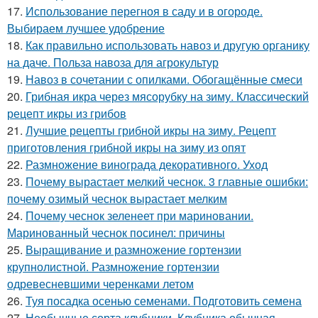
17.
Использование перегноя в саду и в огороде.
Выбираем лучшее удобрение
18.
Как правильно использовать навоз и другую органику
на даче. Польза навоза для агрокультур
19.
Навоз в сочетании с опилками. Обогащённые смеси
20.
Грибная икра через мясорубку на зиму. Классический
рецепт икры из грибов
21.
Лучшие рецепты грибной икры на зиму. Рецепт
приготовления грибной икры на зиму из опят
22.
Размножение винограда декоративного. Уход
23.
Почему вырастает мелкий чеснок. 3 главные ошибки:
почему озимый чеснок вырастает мелким
24.
Почему чеснок зеленеет при мариновании.
Маринованный чеснок посинел: причины
25.
Выращивание и размножение гортензии
крупнолистной. Размножение гортензии
одревесневшими черенками летом
26.
Туя посадка осенью семенами. Подготовить семена
27.
Необычные сорта клубники. Клубника обычная