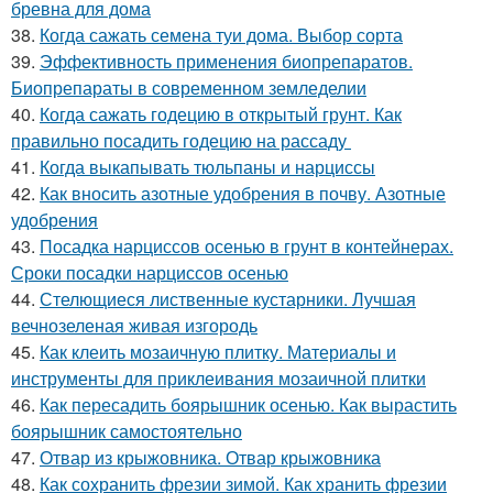
бревна для дома
38.
Когда сажать семена туи дома. Выбор сорта
39.
Эффективность применения биопрепаратов.
Биопрепараты в современном земледелии
40.
Когда сажать годецию в открытый грунт. Как
правильно посадить годецию на рассаду
41.
Когда выкапывать тюльпаны и нарциссы
42.
Как вносить азотные удобрения в почву. Азотные
удобрения
43.
Посадка нарциссов осенью в грунт в контейнерах.
Сроки посадки нарциссов осенью
44.
Стелющиеся лиственные кустарники. Лучшая
вечнозеленая живая изгородь
45.
Как клеить мозаичную плитку. Материалы и
инструменты для приклеивания мозаичной плитки
46.
Как пересадить боярышник осенью. Как вырастить
боярышник самостоятельно
47.
Отвар из крыжовника. Отвар крыжовника
48.
Как сохранить фрезии зимой. Как хранить фрезии