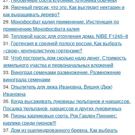
28.
Ямочный персик, что это. Как выглядит нектарин и
как выращивать дерево?
29.
Монофосфат калия применение. Инструкция по
применению Монофосфата калия
30.
Тепловой насос для отопления дома. NIBE F1245–8
31.
Гортензия в средней полосе россии. Как выбрать
«свою» крупнолистную гортензию?
32.
Чтоб построить дом сколько надо денег. Стоимость
земельного участка и первоначальных вложений
33.
Виноград семенами размножение. Размножение
винограда семенами
34.
Опылитель для дюка Ивановна. Вишня (Дюк)
Ивановна
35.
Когда высаживать луковицы тюльпанов и нарциссов.
Посадка тюльпанов, нарциссов и других луковичных
36.
Пионы карликовые сорта. Рок Гарден Пиониес:
карлики среди пионов!!!
37.
Дом из оцилиндрованного бревна. Как выбрать