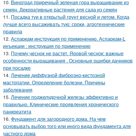
10.
Виноград приречный зеленая гора выращивание из
семян. Декоративные растения для сада из семян
11.
Посадка туи в открытый грунт весной и летом. Когда
лучше всего высаживать тую: сроки, агротехнические
правила
12.
Аспаркам инструкция по применению. Аспаркам-L
инъекции : инструкция по применению
13.
Почему чеснок не растет. Яровой чеснок: важные
особенности выращивания . Основные ошибки дачников
при посадке
14.
Лечение диффузной фиброзно-кистозной
мастопатии. Определение болезни. Причины
заболевания
15.
Лечение поджелудочной железы эффективно и
правильно. Клинические проявления хронического
панкреатита
16.
Фундамент для загородного дома. На чем
основывать выбор того или иного вида фундамента для
частного дома