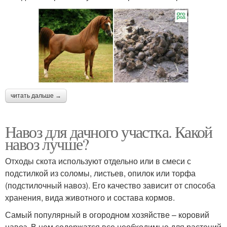
Навоз для внесения
Коровий навоз
Навоз для огорода
Разница между навозом
читать дальше →
Навоз для дачного участка. Какой
навоз лучше?
Отходы скота используют отдельно или в смеси с
подстилкой из соломы, листьев, опилок или торфа
(подстилочный навоз). Его качество зависит от способа
хранения, вида животного и состава кормов.
Самый популярный в огородном хозяйстве – коровий
навоз. В нем содержатся все необходимые для растений