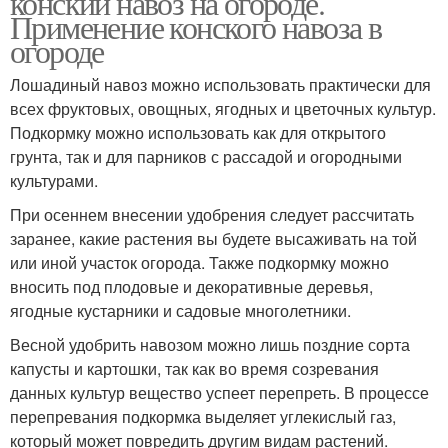
конский навоз на огороде.
Применение конского навоза в
огороде
Лошадиный навоз можно использовать практически для
Навоз для подкормки
Навоз перед посадкой
всех фруктовых, овощных, ягодных и цветочных культур.
Подкормку можно использовать как для открытого
грунта, так и для парников с рассадой и огородными
культурами.
Навоз для дачного
Старый навоз
участка
При осеннем внесении удобрения следует рассчитать
заранее, какие растения вы будете высаживать на той
или иной участок огорода. Также подкормку можно
вносить под плодовые и декоративные деревья,
Нитраты от навоза
Навоз в гранулах
ягодные кустарники и садовые многолетники.
Весной удобрить навозом можно лишь поздние сорта
капусты и картошки, так как во время созревания
данных культур вещество успеет перепреть. В процессе
Гранулированный
Свежий навоз
перепревания подкормка выделяет углекислый газ,
навоз
который может повредить другим видам растений.