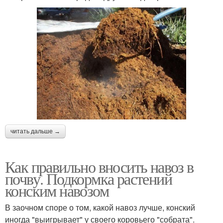
Навоз для удобрения
Конский компост
Компост из конского
Удобрения из конского
навоза
навоза
читать дальше →
Навоз с опилками
Навоз для арбузов
Как правильно вносить навоз в
почву. Подкормка растений
конским навозом
Навоз для клубники
Навоз для роз
В заочном споре о том, какой навоз лучше, конский
иногда "выигрывает" у своего коровьего "собрата".