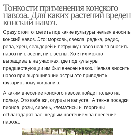
Тонкости применения конского
навоза. Для каких растений вреден
конский навоз.
Сразу стоит отметить под какие культуры нельзя вносить
конский навоз. Это: морковь, свекла, редька, редис,
репа, хрен, сельдерей и петрушку навоз нельзя вносить
навоз ни с осени, ни с весны. Хотя их можно
выращивать на участках, где под культуры
предшествующии им был внесен навоз. Нельзя вносить
навоз при выращивании астры это приводит к
фузариозному увяданию.
А каким внесение конского навоза пойдет только на
пользу. Это кабачки, огурцы и капуста. А также посадки
пионов, розы, сирень, клематисы и георгины
отблагодарят вас щедрым цветением за внесение
навоза.